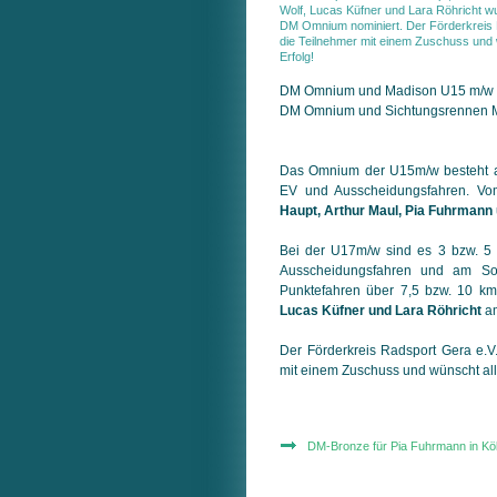
Wolf, Lucas Küfner und Lara Röhricht w
DM Omnium nominiert. Der Förderkreis R
die Teilnehmer mit einem Zuschuss und wü
Erfolg!
DM Omnium und Madison U15 m/w
DM Omnium und Sichtungsrennen M
Das Omnium der U15m/w besteht a
EV und Ausscheidungsfahren. V
Haupt, Arthur Maul, Pia Fuhrmann 
Bei der U17m/w sind es 3 bzw. 5
Ausscheidungsfahren und am So
Punktefahren über 7,5 bzw. 10 k
Lucas Küfner und Lara Röhricht
am
Der Förderkreis Radsport Gera e.V.
mit einem Zuschuss und wünscht allen
DM-Bronze für Pia Fuhrmann in Köl