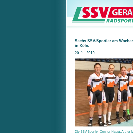
Sechs SSV-Sportler am Woch
in Köln.
20. Jul 2019
Die SSV-Sportler Connor Haupt, Arthur 