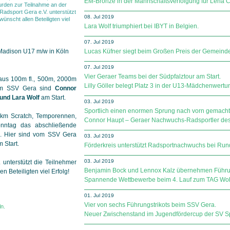
EM-Bronze in der Mannschaftsverfolgung für Lena C
urden zur Teilnahme an der
adsport Gera e.V. unterstützt
08. Jul 2019
nscht allen Beteiligten viel
Lara Wolf triumphiert bei IBYT in Belgien.
07. Jul 2019
adison U17 m/w in Köln
Lucas Küfner siegt beim Großen Preis der Gemeinde 
07. Jul 2019
Vier Geraer Teams bei der Südpfalztour am Start.
us 100m fl., 500m, 2000m
Lilly Göller belegt Platz 3 in der U13-Mädchenwertu
om SSV Gera sind
Connor
und Lara Wolf
am Start.
03. Jul 2019
Sportlich einen enormen Sprung nach vorn gemacht
 km Scratch, Temporennen,
Connor Haupt – Geraer Nachwuchs-Radsportler des
nntag das abschließende
m. Hier sind vom SSV Gera
03. Jul 2019
 Start.
Förderkreis unterstützt Radsportnachwuchs bei Run
03. Jul 2019
 unterstützt die Teilnehmer
Benjamin Bock und Lennox Kalz übernehmen Führu
 Beteiligten viel Erfolg!
Spannende Wettbewerbe beim 4. Lauf zum TAG W
01. Jul 2019
Vier von sechs Führungstrikots beim SSV Gera.
n.
Neuer Zwischenstand im Jugendfördercup der SV Spar­