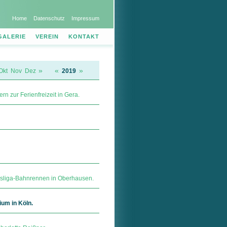
Home
Datenschutz
Impressum
GALERIE
VEREIN
KONTAKT
»
«
»
Okt
Nov
Dez
2019
n zur Ferienfreizeit in Gera.
esliga-Bahnrennen in Oberhausen.
um in Köln.