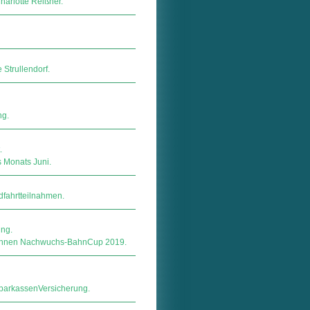
harlotte Reißner.
Strullendorf.
ng.
.
 Monats Juni.
dfahrtteilnahmen.
ng.
ohnen Nachwuchs-BahnCup 2019.
kas­sen­Ver­si­che­rung.