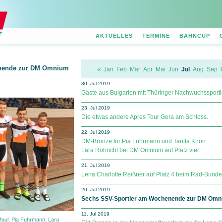
AKTUELLES
TERMINE
BAHNCUP
enende zur DM Omnium
«
Jan
Feb
Mär
Apr
Mai
Jun
Jul
Aug
Sep
30. Jul 2019
Gäste aus Bulgarien mit Thüringer Nachwuchssportler
23. Jul 2019
Die etwas andere Apres Tour Gera am Schloss.
22. Jul 2019
DM-Bronze für Pia Fuhrmann und Tanita Knorr.
Lara Röhricht bei DM Omnium auf Platz vier.
21. Jul 2019
Lena Charlotte Reißner auf Platz 4 beim Rad-Bund
20. Jul 2019
Sechs SSV-Sportler am Wochenende zur DM Omni
11. Jul 2019
Maul, Pia Fuhrmann, Lara