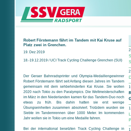
Robert Förstemann fährt im Tandem mit Kai Kruse auf
Platz zwei in Grenchen.
2
19. Dez 2019
S
18.-19.12.2019 / UCI Track Cycling Challenge Grenchen (SUI)
S
2
Der Geraer Bahnradsprinter und Olympia-Medaillengewinner
D
Robert Förstemann fährt seit Anfang diesen Jahres im Tandem
gemeinsam mit dem sehbehinderten Kai Kruse. Sie wollen
1
2020 nach Tokio zu den Paralympics. Die Weltmeisterschaften
R
im März in den Niederlanden kamen für das Tandem-Duo noch
G
etwas zu früh. Bis dahin hatten sie erst wenige
Übungseinheiten zu­sam­men absolviert. Trotzdem wurden sie
1
Siebte im Tandem­ren­nen über 1000 Meter. Im kommenden
L
Jahr wollen sie in Tokio um eine Medaille fahren.
P
Bei der international besetzten Track Cycling Challenge in
1