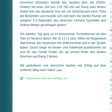
Gren­chen (Schweiz) konnte das Tandem über die 1000m-
O
Distanz mit einer Zeit von 1:02.782 min auf Rang zwei fahren.
Dabei fuhr das deutsche Duo bis zur Zwischenzeit nach 750m
1
die Best­zeiten und musste sich erst nach der letzten Runde um
Z
lediglich 0,3 Sekunden den Griechen Christos Sandalkis and
P
Sotirios Bretas geschlagen geben.
0
Am zweiten Tag ging es im klassischen Turnierformat um den
S
Titel im Tandem-Sprint. Mit 10.172 s über 200m mit fliegendem
2
Start fuhren die Deutschen die drittschnellste Zeit in der Qua­li­fi­
ka­tion. Durch Siege im Viertel- und Halbfinale qualifizierten sie
0
sich für das Große Finale, wo sie erneut hinter den beiden
S
Griechen auf Rang 2 fuhren.
0
Wir gratulieren und wünschen beiden viel Erfolg auf dem
T
weiteren Weg nach Tokio!
(wjw)
S
Ergebnisse siehe tissottiming.com
0
W
P
0
W