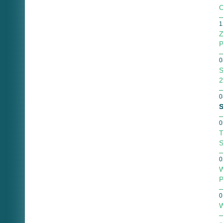
O
1
Z
P
0
S
2
0
S
0
T
S
0
W
P
0
W