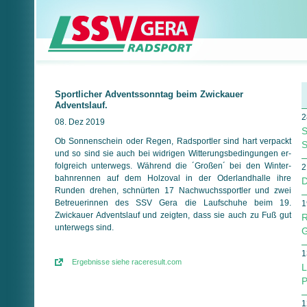
Sportlicher Adventssonntag beim Zwickauer
Adventslauf.
2
08. Dez 2019
S
Ob Sonnenschein oder Regen, Radsportler sind hart verpackt
S
und so sind sie auch bei widrigen Witterungsbedingungen er­
folg­reich unterwegs. Während die ´Großen´ bei den Win­ter­
2
bahn­ren­nen auf dem Holzoval in der Oderlandhalle ihre
D
Runden drehen, schnürten 17 Nachwuchssportler und zwei
Betreuerinnen des SSV Gera die Laufschuhe beim 19.
1
Zwickauer Adventslauf und zeigten, dass sie auch zu Fuß gut
R
unterwegs sind.
G
1
Ergebnisse siehe raceresult.com
L
P
1