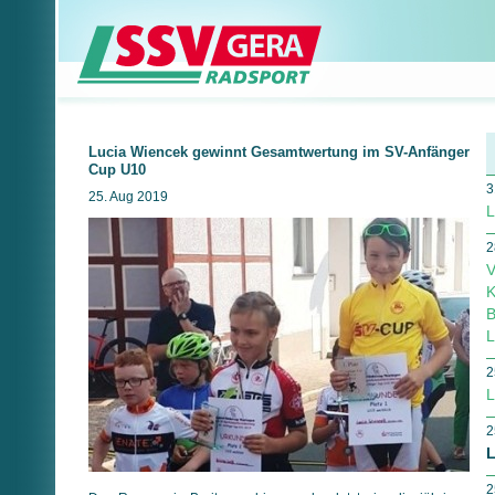
Lucia Wiencek gewinnt Gesamtwertung im SV-Anfänger
Cup U10
3
25. Aug 2019
L
2
V
K
B
L
2
L
2
L
2