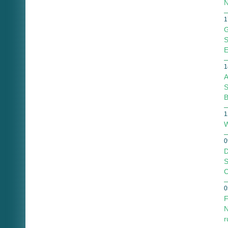
N
1
G
S
E
1
A
S
B
1
W
0
D
S
C
0
F
N
r