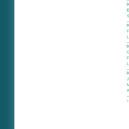
0
D
S
0
F
L
0
G
F
L
0
J
M
A
«