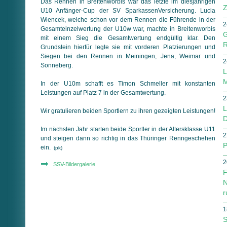
Das Rennen in Breitenworbis war das letzte im diesjährigen
Z
U10 Anfänger-Cup der SV SparkassenVersicherung. Lucia
Wiencek, welche schon vor dem Rennen die Führende in der
2
Gesamt­ein­zel­wer­tung der U10w war, machte in Breitenworbis
G
mit einem Sieg die Gesamtwertung endgültig klar. Den
R
Grundstein hierfür legte sie mit vorderen Platzierungen und
Siegen bei den Rennen in Meiningen, Jena, Weimar und
2
Sonneberg.
L
M
In der U10m schafft es Timon Schmeller mit konstanten
Leistungen auf Platz 7 in der Gesamtwertung.
2
L
Wir gratulieren beiden Sportlern zu ihren gezeigten Leistungen!
D
Im nächsten Jahr starten beide Sportler in der Altersklasse U11
2
und steigen dann so richtig in das Thüringer Renngeschehen
P
ein.
(pk)
2
SSV-Bildergalerie
F
N
r
1
S