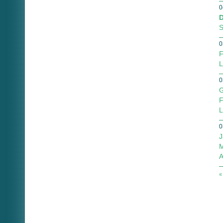
0
D
S
0
F
L
0
G
F
L
0
J
M
A
«