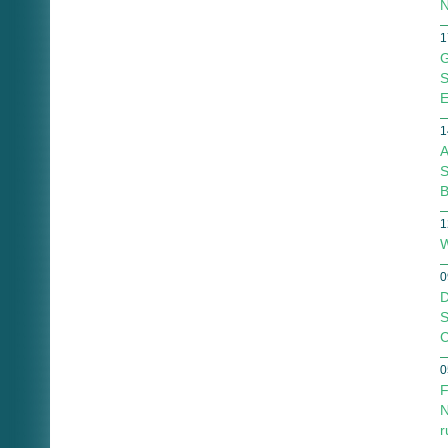
N
1
G
S
E
1
A
S
B
1
W
0
D
S
C
0
F
N
r