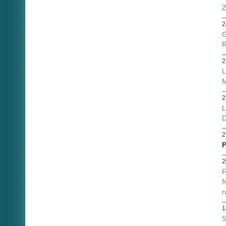
Z
2
G
R
2
L
M
2
L
D
2
P
2
F
N
r
1
S