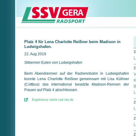
Platz 4 für Lena Charlotte Reißner beim Madison in
Ludwigshafen.
3
22. Aug 2019
L
Silbernen Eulen von Ludwigshafen
2
Beim Abendrennen auf der Radrennbahn in Ludwigshafen
V
konnte Lena Charlotte Reißner gemeinsam mit Lisa Küllmer
K
(Cottbus) das international besetzte Madison-Rennen der
B
Frauen auf Platz 4 abschliessen.
L
Ergebnisse siehe rad-net.de
2
L
2
L
2