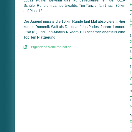
Lucas Küfner gewinnt das Rundstreckenrennen der U15-
R
Schüler Rund um Lampertswalde. Tim Tänzler fährt nach 30 km
auf Platz 12.
2
L
Die Jugend musste die 10 km Runde fünf Mal absolvieren. Hier
P
konnte Domenik Wolf als Dritter auf das Podest fahren. Lennert
Lifka (8.) und Finn-Marvin Nixdorf (10.) schafften ebenfalls eine
1
Top Ten Platzierung.
G
Ergebnisse siehe rad-net.de
1
L
1
L
W
A
r
1
N
0
R
0