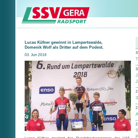
Lucas Küfner gewinnt in Lampertswalde,
Domenik Wolf als Dritter auf dem Podest.
3
03. Jun 2018
T
3
J
J
2
3
2
A
2
S
P