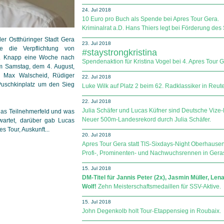
24. Jul 2018
10 Euro pro Buch als Spende bei Apres Tour Gera.
Kriminalrat a.D. Hans Thiers legt bei Förderung d
er Ostthüringer Stadt Gera
23. Jul 2018
e die Verpflichtung von
#staystrongkristina
en. Knapp eine Woche nach
Spendenaktion für Kristina Vogel bei 4. Apres Tour G
m Samstag, dem 4. August,
l, Max Walscheid, Rüdiger
22. Jul 2018
uschkinplatz um den Sieg
Luke Wilk auf Platz 2 beim 62. Radklassiker in Reute
22. Jul 2018
Julia Schäfer und Lucas Küfner sind Deutsche Vize-
das Teilnehmerfeld und was
Neuer 500m-Landesrekord durch Julia Schäfer.
wartet, darüber gab Lucas
es Tour, Auskunft...
20. Jul 2018
Apres Tour Gera statt TIS-Sixdays-Night Oberhausen
Profi-, Prominenten- und Nachwuchsrennen in Geras
15. Jul 2018
DM-Titel für Jannis Peter (2x), Jasmin Müller, Le
Wolf!
Zehn Meisterschaftsmedaillen für SSV-Aktive.
15. Jul 2018
John Degenkolb holt Tour-Etappensieg in Roubaix.