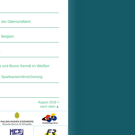
 der Oderrundfahrt.
 Belgien.
.
na und Bruno Kerndt im Weißen
ar­kas­sen­Ver­si­che­rung.
August 2018 »
nach oben