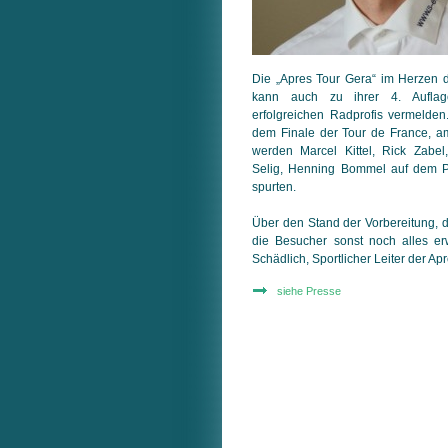
Die „Apres Tour Gera“ im Herzen d
kann auch zu ihrer 4. Auflag
erfolgreichen Radprofis vermeld
dem Finale der Tour de France, a
werden Marcel Kittel, Rick Zabe
Selig, Henning Bommel auf dem P
spurten.
Über den Stand der Vorbereitung, 
die Besucher sonst noch alles er
Schädlich, Sportlicher Leiter der Apr
siehe Presse