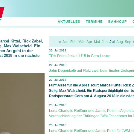
AKTUELLES
TERMINE
BAHNCUP
rcel Kittel, Rick Zabel,
«
Jan
Feb
Mär
Apr
Mai
Jun
Jul
Aug
Sep
, Max Walscheid. Ein
en Art geht in der
30. Jul 2018
t 2018 in die nächste
TRV Ferienfreizeit U15 in Gera-Lusan.
29. Jul 2018
John Degenkolb auf Platz zwei beim finalen Zielspri
27. Jul 2018
Fünf Asse für die Apres Tour: Marcel Kittel, Rick
Selig, Max Walscheid. Ein Radsporthighlight der b
Radsportstadt Gera am 4. August 2018 in die näc
25. Jul 2018
Lena Charlotte Reißner und Jannis Peter in Aigle da
Verabschiedung der Thüringer JWM-Teilnehmer im 
25. Jul 2018
Lena Charlotte Reißner und Jannis Peter für JWM im