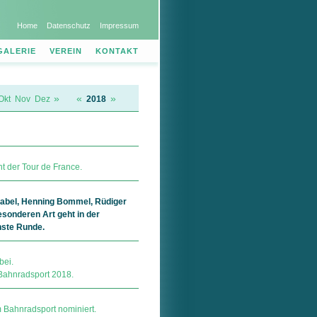
Home
Datenschutz
Impressum
GALERIE
VEREIN
KONTAKT
»
«
»
Okt
Nov
Dez
2018
nt der Tour de France.
 Zabel, Henning Bommel, Rüdiger
esonderen Art geht in der
hste Runde.
bei.
Bahnradsport 2018.
 Bahnradsport nominiert.