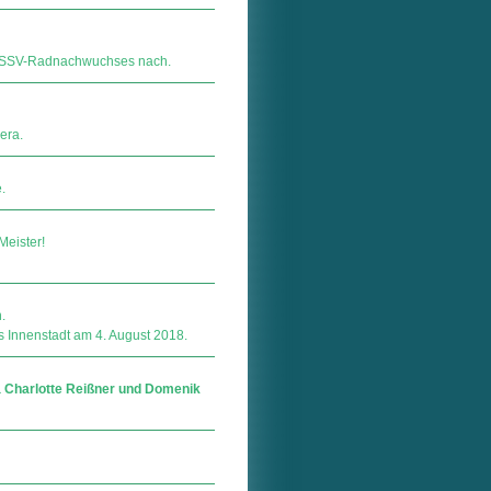
es SSV-Radnachwuchses nach.
era.
.
Meister!
.
 Innenstadt am 4. August 2018.
na Charlotte Reißner und Domenik