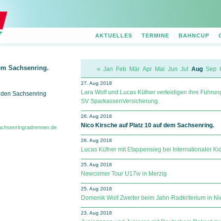
AKTUELLES
TERMINE
BAHNCUP
dem Sachsenring.
«
Jan
Feb
Mär
Apr
Mai
Jun
Jul
Aug
Sep
27. Aug 2018
Lara Wolf und Lucas Küfner verteidigen ihre Füh­run
 den Sachsenring
SV Spar­kas­sen­Ver­si­che­rung.
26. Aug 2018
Nico Kirsche auf Platz 10 auf dem Sachsenring.
sachsenringradrennen.de
26. Aug 2018
Lucas Küfner mit Etappensieg bei Internationaler Kid
25. Aug 2018
Newcomer Tour U17w in Merzig
25. Aug 2018
Domenik Wolf Zweiter beim Jahn-Radkriterium in Ni
23. Aug 2018