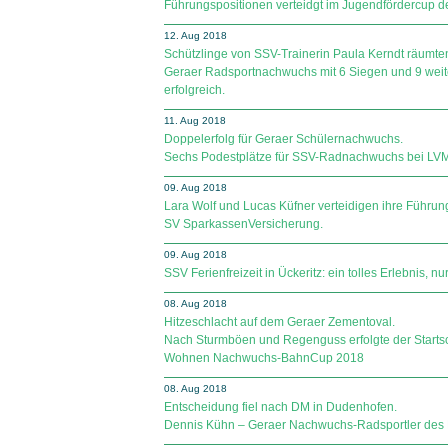
Führungspositionen verteidgt im Jugendfördercup der 
12. Aug 2018
Schützlinge von SSV-Trainerin Paula Kerndt räumte
Geraer Radsportnachwuchs mit 6 Siegen und 9 weite
erfolgreich.
11. Aug 2018
Doppelerfolg für Geraer Schülernachwuchs.
Sechs Podestplätze für SSV-Radnachwuchs bei LVM 
09. Aug 2018
Lara Wolf und Lucas Küfner verteidigen ihre Führun
SV Spar­kas­sen­Ver­si­che­rung.
09. Aug 2018
SSV Ferienfreizeit in Ückeritz: ein tolles Erlebnis, nur
08. Aug 2018
Hitzeschlacht auf dem Geraer Zementoval.
Nach Sturmböen und Regenguss erfolgte der Startsc
Wohnen Nachwuchs-BahnCup 2018
08. Aug 2018
Entscheidung fiel nach DM in Dudenhofen.
Dennis Kühn – Geraer Nachwuchs-Radsportler des M