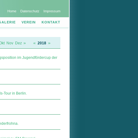
Home
Datenschutz
Impressum
GALERIE
VEREIN
KONTAKT
»
«
»
Okt
Nov
Dez
2018
gs­posi­tion im Jugendfördercup der
s-Tour in Berlin.
ederfrohna.