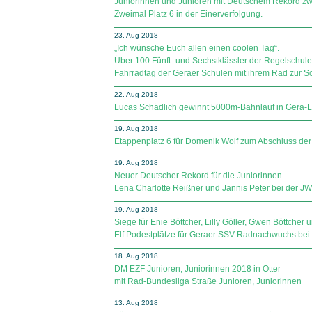
Juniorinnen und Junioren mit Deutschem Rekord z
Zweimal Platz 6 in der Einerverfolgung.
23. Aug 2018
„Ich wünsche Euch allen einen coolen Tag“.
Über 100 Fünft- und Sechstklässler der Regelschule
Fahrradtag der Geraer Schulen mit ihrem Rad zur S
22. Aug 2018
Lucas Schädlich gewinnt 5000m-Bahnlauf in Gera-
19. Aug 2018
Etappenplatz 6 für Domenik Wolf zum Abschluss de
19. Aug 2018
Neuer Deutscher Rekord für die Juniorinnen.
Lena Charlotte Reißner und Jannis Peter bei der JWM
19. Aug 2018
Siege für Enie Böttcher, Lilly Göller, Gwen Böttcher 
Elf Podestplätze für Geraer SSV-Radnachwuchs bei 
18. Aug 2018
DM EZF Junioren, Juniorinnen 2018 in Otter
mit Rad-Bundesliga Straße Junioren, Juniorinnen
13. Aug 2018