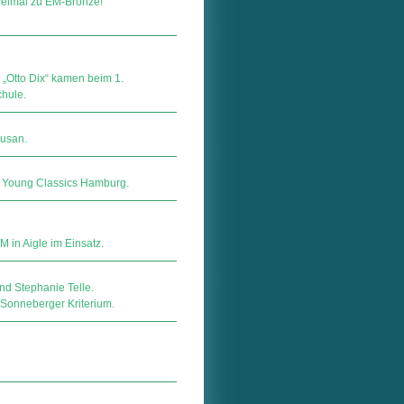
weimal zu EM-Bronze!
 „Otto Dix“ kamen beim 1.
chule.
Lusan.
r Young Classics Hamburg.
 in Aigle im Einsatz.
und Stephanie Telle.
Sonneberger Kriterium.