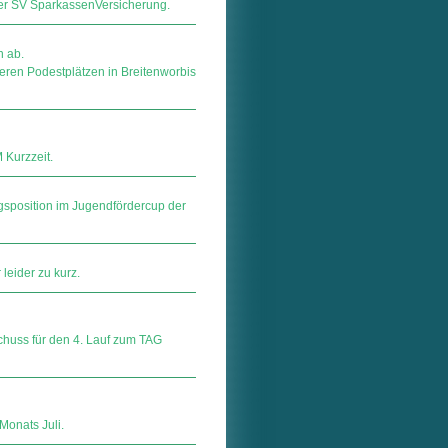
SV Spar­kas­sen­Ver­si­che­rung.
n ab.
ren Podestplätzen in Breitenworbis
Kurzzeit.
gsposition im Jugendfördercup der
 leider zu kurz.
huss für den 4. Lauf zum TAG
onats Juli.