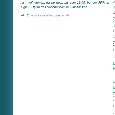
2
nicht teilnehmen, da sie noch bis zum 19.08. bei der JWM in
J
Aigle (SUI) für das Nationalteam im Einsatz sind.
Z
Ergebnisse siehe herzog-sport.de
2
„
Ü
1
2
L
1
E
H
1
N
L
1
S
E
1