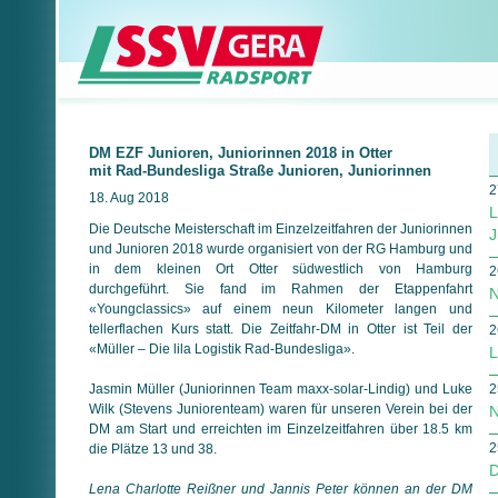
DM EZF Junioren, Juniorinnen 2018 in Otter
mit Rad-Bundesliga Straße Junioren, Juniorinnen
2
18. Aug 2018
L
Die Deutsche Meisterschaft im Einzelzeitfahren der Juniorinnen
J
und Junioren 2018 wurde organisiert von der RG Hamburg und
in dem kleinen Ort Otter südwestlich von Hamburg
2
durchgeführt. Sie fand im Rahmen der Etappenfahrt
N
«Youngclassics» auf einem neun Kilometer langen und
tellerflachen Kurs statt. Die Zeitfahr-DM in Otter ist Teil der
2
«Müller – Die lila Logistik Rad-Bundesliga».
L
Jasmin Müller (Juniorinnen Team maxx-solar-Lindig) und Luke
2
Wilk (Stevens Juniorenteam) waren für unseren Verein bei der
N
DM am Start und erreichten im Einzelzeitfahren über 18.5 km
2
die Plätze 13 und 38.
D
Lena Charlotte Reißner und Jannis Peter können an der DM