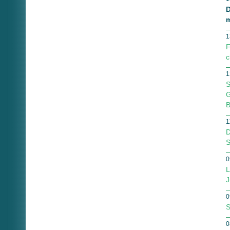
D
m
1
F
c
1
S
G
B
1
D
S
0
L
J
0
S
0