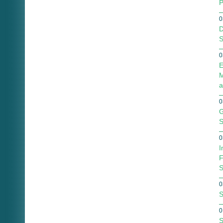
P
0
D
S
0
E
M
a
0
G
S
0
I
F
S
0
S
0
S