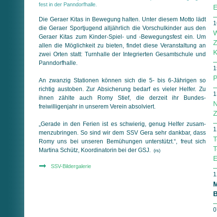
fest in der Panndorfhalle.
E
Die Geraer Kitas in Bewegung halten. Unter diesem Motto lädt
1
die Geraer Sportjugend alljährlich die Vorschulkinder aus den
W
Geraer Kitas zum Kinder-Spiel- und -Bewegungsfest ein. Um
Z
allen die Möglichkeit zu bieten, findet diese Veranstaltung an
K
zwei Orten statt: Turnhalle der Integrierten Gesamtschule und
Panndorfhalle.
1
P
An zwanzig Stationen können sich die 5- bis 6-Jährigen so
richtig austoben. Zur Absicherung bedarf es vieler Helfer. Zu
1
ihnen zählte auch Romy Stief, die derzeit ihr Bundes­
N
freiwilligen­jahr in unserem Verein absolviert.
Z
„Gerade in den Ferien ist es schwierig, genug Helfer zu­sam­
1
men­zu­brin­gen. So sind wir dem SSV Gera sehr dankbar, dass
T
Romy uns bei unseren Bemühungen unterstützt.“, freut sich
T
Martina Schütz, Koordinatorin bei der GSJ.
(rs)
E
SSV-Bildergalerie
1
M
B
0