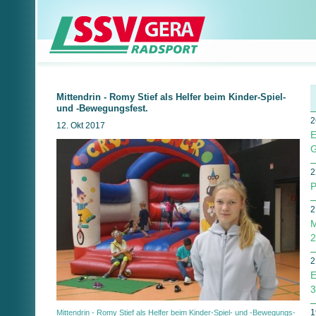
Mittendrin - Romy Stief als Helfer beim Kinder-Spiel-
und -Bewegungsfest.
2
12. Okt 2017
E
G
2
P
2
M
2
2
E
3
1
Mittendrin - Romy Stief als Helfer beim Kinder-Spiel- und -Bewegungs­