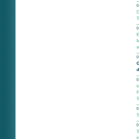
0
D
S
0
E
M
a
0
G
d
0
I
F
S
0
S
0
S
i