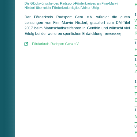
Die Glückwünsche des Radsport-Förderkreises an Finn-Marvin
E
Nixdorf überreicht Förderkreismitglied Volker Uhlig.
1
Der Förderkreis Radsport Gera e.V. würdigt die guten
W
Leistungen von Finn-Marvin Nixdorf, gratuliert zum DM-Titel
Z
2017 beim Mannschaftszeitfahren in Genthin und wünscht viel
K
Erfolg bei der weiteren sportlichen Entwicklung.
(fkradsport)
1
Förderkreis Radsport Gera e.V.
P
1
N
Z
1
T
T
E
1
M
0
P