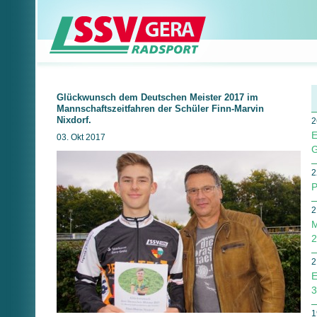
Glückwunsch dem Deutschen Meister 2017 im
Mannschaftszeitfahren der Schüler Finn-Marvin
Nixdorf.
2
E
03. Okt 2017
G
2
P
2
M
2
2
E
3
1