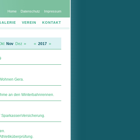
Home
Datenschutz
Impressum
GALERIE
VEREIN
KONTAKT
»
«
»
Okt
Nov
Dez
2017
9
 Wohnen Gera.
lnahme an den Winterbahnrennen.
ar­kas­sen­Ver­si­che­rung.
en.
thletiküberprüfung.