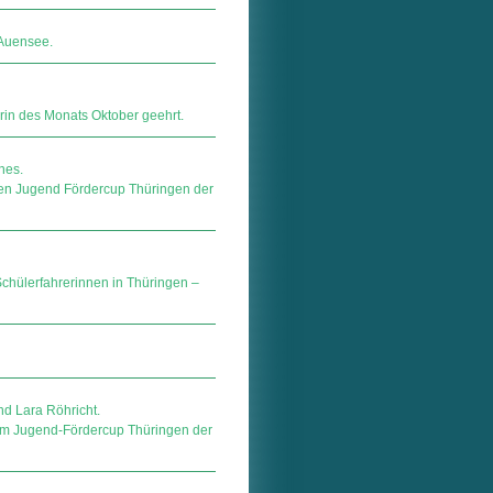
 Auensee.
in des Monats Oktober geehrt.
nes.
den Jugend Fördercup Thüringen der
 Schülerfahrerinnen in Thüringen –
nd Lara Röhricht.
eim Jugend-Fördercup Thüringen der