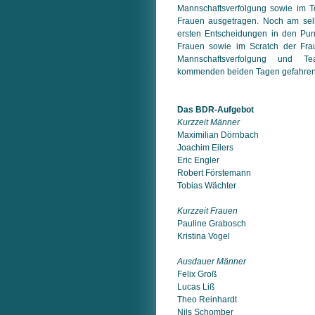
Mannschaftsverfolgung sowie im 
Frauen ausgetragen. Noch am sel
ersten Entscheidungen in den Pu
Frauen sowie im Scratch der Fra
Mannschaftsverfolgung und T
kommenden beiden Tagen gefahren
Das BDR-Aufgebot
Kurzzeit Männer
Maximilian Dörnbach
Joachim Eilers
Eric Engler
Robert Förstemann
Tobias Wächter
Kurzzeit Frauen
Pauline Grabosch
Kristina Vogel
Ausdauer Männer
Felix Groß
Lucas Liß
Theo Reinhardt
Nils Schomber