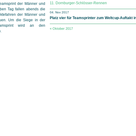
11. Dornburger-Schlösser-Rennen
Teamsprint der Männer und
ben Tag fallen abends die
04. Nov 2017
nktefahren der Männer und
Platz vier für Teamsprinter zum Weltcup-Auftakt 
uen. Um die Siege in der
eamsprint wird an den
« Oktober 2017
.