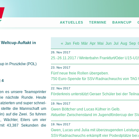
AKTUELLES
TERMINE
BAHNCUP
 Weltcup-Auftakt in
«
Jan
Feb
Mär
Apr
Mai
Jun
Jul
Aug
Sep
26. Nov 2017
25.-26.11.2017 / Winterbahn Frankfurt/Oder U15-U1
cup in Pruszków (POL)
23. Nov 2017
Fünf neue freie Rollen übergeben.
750 Euro-Spende für SSV-Radnachwuchs von TAG
z 4
22. Nov 2017
ten es unsere Team­sprinter
Förderkreis unterstützt Geraer Schüler bei der Tei
die nächste Runde. Heute
atzierten und super schnel­
19. Nov 2017
 stellte die Mannschaft um
Gwen Böttcher und Lucas Küfner in Gelb.
n) auf die Zwei. So fuhren
Aktueller Zwischenstand im Jugendfördercup der SV Sp
, Wächter, Eilers um vier
19. Nov 2017
 mit 43,387 Sekunden die
Gwen, Lucas und Julia mit überzeugenden Leistung
SSV-Radnachwuchs erkämpft vier Podestplätze bei A