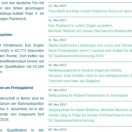
sich das deutsche Trio mit
12. Nov 2017
l den Briten geschlagen
Paul Weiß auf Platz 6 beim Radcross Rund um den
ltcup-Auftakt Platz 4. Im
egen Frankreich.
11. Nov 2017
Den Radsport in vollen Zügen ausleben.
Michelle Metzner als Geraer Nachwuchs-Radsportler
sprinter
11. Nov 2017
 Förstemann, Eric Engler
Starke läuferische Leistungen von Lucas und Johan
emnitz) in 43,773 Sekunden
Neun Podestplätze beim Crosslauf zum Auftakt für 
ten Runde. Dort treffen sie
SV Spar­kas­sen­Ver­si­che­rung 2018.
alifikationslauf erneut auf
10. Nov 2017
er Qualifikation mit 43,284
Weltklassesprinterin Kristina Vogel als Vorbild.
n.
Geraerin Julia Schäfer zählt zu den erfolgreichsten
Trainerin und Vater als Ratgeber.
tion am Freitagabend
10. Nov 2017
Weltcupsieg für Robert Förstemann im Teamsprint.
erschaft in Berlin wird im
Saison der Bahnradsportler
09. Nov 2017
 bis 5. November ist in der
Siegerpokale für Gwen Böttcher, Michelle Metzner u
rste von insgesamt fünf
Vierter Sieg in Folge für Geraer SSV-Nachwuchs b
/2018.
SV Spar­kas­sen­Ver­si­che­rung.
05. Nov 2017
e Qualifikation in der