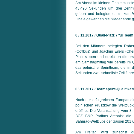
Am Abend im kleinen Finale musste 
43,496 Sekunden um drei Zehnte
geben und belegten damit zum We
Finale gewannen die Niederlande g
03.11.2017 / Quali-Platz 7 für Team
Bei den Männern belegten Robert
(Cottbus) und Joachim Eilers (Ch
Platz sieben und erreichen die ers
am Samstagmittag wie bereits im Qu
das polnische Sprintteam, die in d
Sekunden zweitschnellste Zeit fuhre
03.11.2017 / Teamsprint-Qualifika
Nach der erfolgreichen Europameist
polnischen Pruszków die Weltcup-
eröffnet. Die Veranstaltung vom 3.
BGŻ BNP Paribas Arenaist die e
Bahnrad-Weltcups der Saison 2017
Am Freitag wird zunächst di