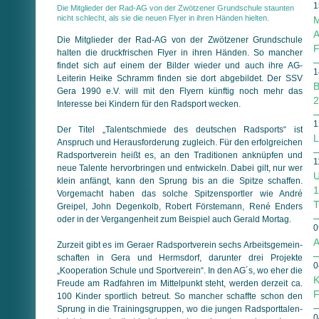
1
Die Mitglieder der Rad-AG von der Zwötzener Grundschule staunten
nicht schlecht, als sie die neuen Flyer in ihren Händen hielten.
M
A
Die Mitglieder der Rad-AG von der Zwötzener Grundschule
F
halten die druckfrischen Flyer in ihren Händen. So mancher
findet sich auf einem der Bilder wieder und auch ihre AG-
1
Leiterin Heike Schramm finden sie dort abgebildet. Der SSV
B
Gera 1990 e.V. will mit den Flyern künftig noch mehr das
2
Interesse bei Kindern für den Radsport wecken.
1
Der Titel „Talentschmiede des deutschen Radsports“ ist
L
Anspruch und Herausforderung zugleich. Für den erfolgreichen
Radsportverein heißt es, an den Traditionen anknüpfen und
1
neue Talente hervorbringen und entwickeln. Dabei gilt, nur wer
U
klein anfängt, kann den Sprung bis an die Spitze schaffen.
1
Vorgemacht haben das solche Spitzensportler wie André
T
Greipel, John Degenkolb, Robert Förstemann, René Enders
oder in der Vergangenheit zum Beispiel auch Gerald Mortag.
0
A
Zurzeit gibt es im Geraer Radsportverein sechs Arbeits­ge­mein­
schaften in Gera und Hermsdorf, darunter drei Projekte
0
„Kooperation Schule und Sportverein“. In den AG´s, wo eher die
K
Freude am Radfahren im Mittelpunkt steht, werden derzeit ca.
F
100 Kinder sportlich betreut. So mancher schaffte schon den
Sprung in die Trainingsgruppen, wo die jungen Rad­sport­ta­len­
0