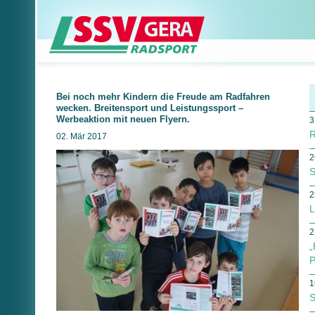
Bei noch mehr Kindern die Freude am Radfahren
wecken. Breitensport und Leistungssport –
Werbeaktion mit neuen Flyern.
3
R
02. Mär 2017
2
S
2
L
2
„
P
1
S