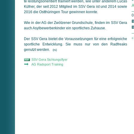
te leistungsorientiert trainiert werden, wie unter anderem Lucas
A
Küfner, der seit 2012 Mitglied im SSV Gera ist und 2014 sowie
2016 die Ostthüringen Tour gewinnen konnte.
0
B
Wie in der AG der Zwötzener Grundschule, finden im SSV Gera
B
auch Asylbewerberkinder ein sportliches Zuhause.
«
Der SSV Gera bietet die Voraussetzungen für eine erfolgreiche
sportliche Entwicklung. Sie muss nur von den Radfreaks
genutzt werden.
(rs)
SSV Gera Sichtungsflyer
AG Radsport Training