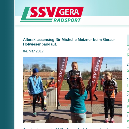
Altersklassensieg für Michelle Metzner beim Geraer
Hofwiesenparklauf.
3
04. Mär 2017
R
2
S
2
L
2
„
P
1
S