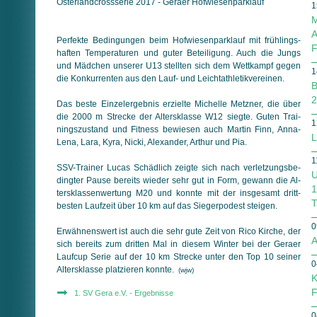
Osterlandcrossserie 2017 - Geraer Hofwiesenparklauf
1
M
A
Perfekte Bedingungen beim Hofwiesenparklauf mit früh­lings­
F
haf­ten Temperaturen und guter Beteiligung. Auch die Jungs
und Mädchen unserer U13 stellten sich dem Wettkampf gegen
1
die Konkurrenten aus den Lauf- und Leicht­ath­le­tik­vereinen.
B
2
Das beste Einzelergebnis erzielte Michelle Metzner, die über
die 2000 m Strecke der Altersklasse W12 siegte. Guten Trai­
1
nings­zu­stand und Fitness bewiesen auch Martin Finn, Anna-
L
Lena, Lara, Kyra, Nicki, Alexander, Arthur und Pia.
1
SSV-Trainer Lucas Schädlich zeigte sich nach ver­let­zungs­be­
U
ding­ter Pause bereits wieder sehr gut in Form, ge­wann die Al­
1
ters­klassenwertung M20 und konnte mit der ins­ge­samt dritt­
T
besten Laufzeit über 10 km auf das Siegerpodest steigen.
0
Erwähnenswert ist auch die sehr gute Zeit von Rico Kirche, der
A
sich bereits zum dritten Mal in diesem Winter bei der Geraer
Lauf­cup Serie auf der 10 km Strecke unter den Top 10 seiner
0
Al­ters­klasse platzieren konnte.
(wjw)
K
F
1. SV Gera e.V. - Ergebnisse
0