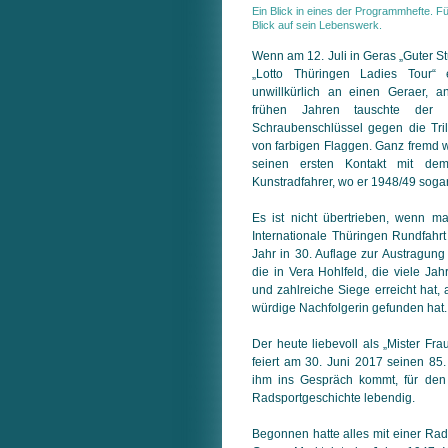
Ein Blick in eines der Programmhefte. F
Blick auf sein Lebenswerk.
Wenn am 12. Juli in Geras „Guter St
„Lotto Thüringen Ladies Tour“ 
unwillkürlich an einen Geraer, 
frühen Jahren tauschte der 
Schraubenschlüssel gegen die Trill
von farbigen Flaggen. Ganz fremd w
seinen ersten Kontakt mit de
Kunstradfahrer, wo er 1948/49 soga
Es ist nicht übertrieben, wenn m
Internationale Thüringen Rundfahrt
Jahr in 30. Auflage zur Austragung 
die in Vera Hohlfeld, die viele Jah
und zahlreiche Siege erreicht hat,
würdige Nachfolgerin gefunden hat.
Der heute liebevoll als „Mister Fra
feiert am 30. Juni 2017 seinen 85.
ihm ins Gespräch kommt, für den
Radsportgeschichte lebendig.
Begonnen hatte alles mit einer Rad