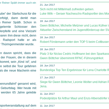
ür Reiner Späth immer auch ein
21. Jun 2017
Sich nicht mit Mittelmaß zufrieden geben.
ube“ der Startschuss für die
Luke Wilk – Geraer Nachwuchs-Radsportler des Mon
erfolgt, dann denkt man
18. Jun 2017
an Reiner Späth. Schon in
Gwen Böttcher, Michelle Metzner und Lucas Küfner i
gelernte Schlosser den
Aktueller Zwischenstand im Jugendfördercup der SV Sp
erpfeife und eine Vielzahl
aren ihm diese nicht, denn
18. Jun 2017
m Radsport hatte er als
Robert Förstemann unter den TOP 5 beim Cottbuser
r Thüringenmeister wurde.
18. Jun 2017
an davon spricht, dass die
Platz 3 für Niclas Cedric Hoffmann bei den Sparkas
 der Frauen, die in diesem
Gwen Böttcher übernimmt RFNC-Führungstrikot.
kommt, sein „Kind ist“, und
18. Jun 2017
re selbst die Tour gefahren
Bundesliga Top Ten Ergebnisse für Lena Charlotte R
 als die neue Macherin eine
17. Jun 2017
Siege für Gwen Böttcher, Leonie Wolter und Adrian P
uenrundfahrt“ genannt wird,
Jena.
 Geburtstag. Wer heute mit
 werden 65 Jahre gelebte
11. Jun 2017
Podestplätze für Arthur Maul und Enzo Albersdörfer 
sportveranstaltung auf dem
11. Jun 2017