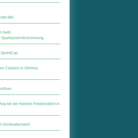
ats Mai.
n Gelb.
ar­kas­sen­Ver­si­che­rung.
 SprintCup.
sen Classics in Grimma.
eißner.
log bei der Kleinen Friedensfahrt in
in Großwaltersdorf.