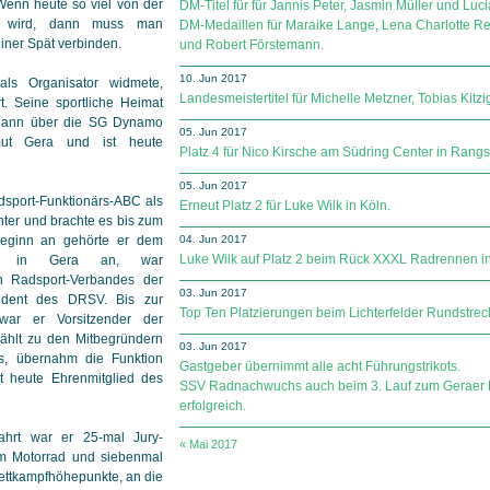
Wenn heute so viel von der
DM-Titel für für Jannis Peter, Jasmin Müller und Luci
en wird, dann muss man
DM-Medaillen für Maraike Lange, Lena Charlotte R
ner Spät verbinden.
und Robert Förstemann.
10. Jun 2017
ls Organisator widmete,
Landesmeistertitel für Michelle Metzner, Tobias Kit
t. Seine sportliche Heimat
 dann über die SG Dynamo
05. Jun 2017
ut Gera und ist heute
Platz 4 für Nico Kirsche am Südring Center in Rangs
05. Jun 2017
adsport-Funktionärs-ABC als
Erneut Platz 2 für Luke Wilk in Köln.
hter und brachte es bis zum
Beginn an gehörte er dem
04. Jun 2017
Luke Wilk auf Platz 2 beim Rück XXXL Radrennen i
port in Gera an, war
n Radsport-Verbandes der
03. Jun 2017
ident des DRSV. Bis zur
Top Ten Platzierungen beim Lichterfelder Rundstrec
war er Vorsitzender der
ählt zu den Mitbegründern
03. Jun 2017
s, übernahm die Funktion
Gastgeber übernimmt alle acht Führungstrikots.
t heute Ehrenmitglied des
SSV Radnachwuchs auch beim 3. Lauf zum Geraer
erfolgreich.
fahrt war er 25-mal Jury-
« Mai 2017
dem Motorrad und siebenmal
ettkampfhöhepunkte, an die