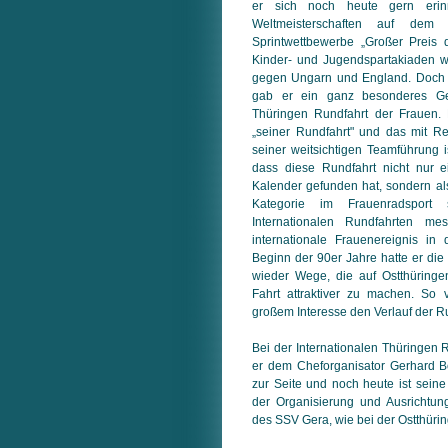
er sich noch heute gern erinn
Weltmeisterschaften auf dem
Sprintwettbewerbe „Großer Preis 
Kinder- und Jugendspartakiaden 
gegen Ungarn und England. Doch e
gab er ein ganz besonderes Gep
Thüringen Rundfahrt der Frauen. 
„seiner Rundfahrt" und das mit R
seiner weitsichtigen Teamführung i
dass diese Rundfahrt nicht nur e
Kalender gefunden hat, sondern a
Kategorie im Frauenradsport
Internationalen Rundfahrten 
internationale Frauenereignis in d
Beginn der 90er Jahre hatte er die
wieder Wege, die auf Ostthüringe
Fahrt attraktiver zu machen. So 
großem Interesse den Verlauf der R
Bei der Internationalen Thüringen 
er dem Cheforganisator Gerhard Böt
zur Seite und noch heute ist seine
der Organisierung und Ausrichtun
des SSV Gera, wie bei der Ostthürin