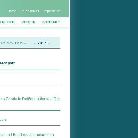
Home
Datenschutz
Impressum
GALERIE
VEREIN
KONTAKT
»
«
»
Okt
Nov
Dez
2017
Radsport
na Charlotte Reißner unter den Top
den.
Tour und Bundessichtungsrennen.