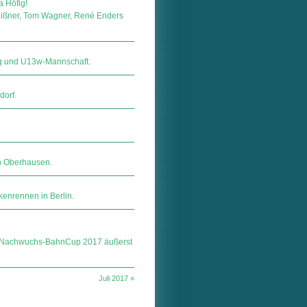
a Höfig!
eißner, Tom Wagner, René Enders
zig und U13w-Mannschaft.
dorf.
n Oberhausen.
kenrennen in Berlin.
 Nachwuchs-BahnCup 2017 äußerst
Juli 2017 »