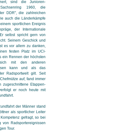
ert, sind die Junioren-
 Sachsenring 1960, die
der DDR", die zahlreichen
wie auch die Länderkämpfe
inem sportlichen Ereignis
räge, der Internationale
Er selbst spricht gern von
echt. Seinem Geschick und
st es vor allem zu danken,
inen festen Platz im UCI-
ls ein Rennen der höchsten
 sich mit den anderen
messen kann und als das
er Radsportwelt gilt. Seit
 Chefmütze auf, fand immer
n zugeschnittene Etappen-
verfolgt er noch heute mit
undfahrt.
Rundfahrt der Männer stand
tner als sportlicher Leiter
 Kompetenz gefragt, so bei
g von Radsportereignissen
gen Tour.