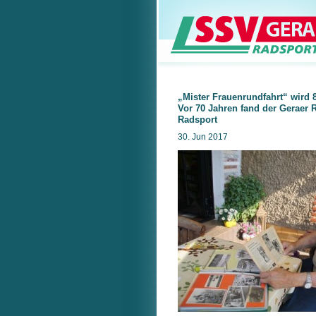
„Mister Frauenrundfahrt“ wird 
Vor 70 Jahren fand der Geraer 
Radsport
30. Jun 2017