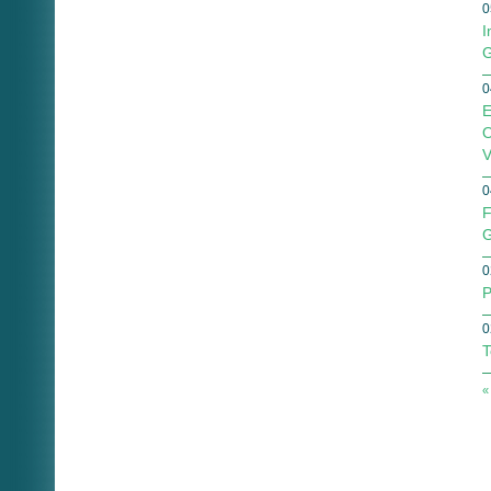
0
I
G
0
E
O
V
0
F
G
0
P
0
T
«