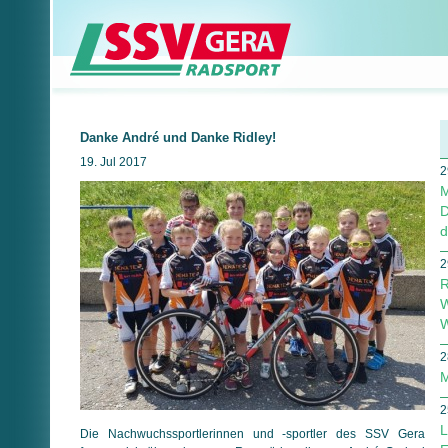
Danke André und Danke Ridley!
19. Jul 2017
2
M
D
d
2
R
W
W
2
M
2
L
Die Nachwuchssportlerinnen und -sportler des SSV Gera