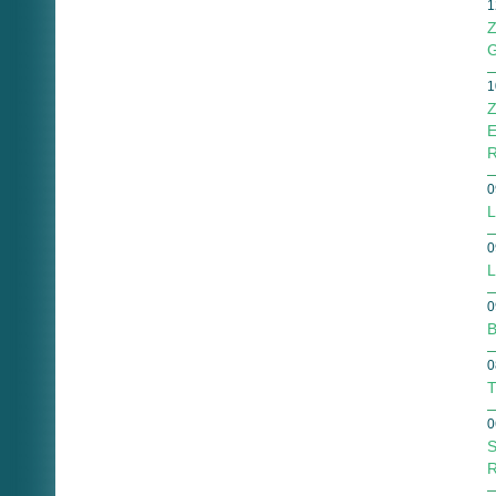
1
Z
G
1
Z
E
R
0
L
0
L
0
B
0
T
0
S
R