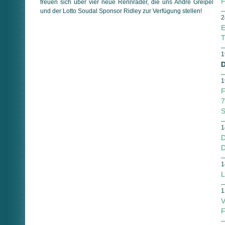
F
freuen sich über vier neue Rennräder, die uns André Greipel
und der Lotto Soudal Sponsor Ridley zur Verfügung stellen!
2
E
T
1
D
1
F
7
S
1
D
D
1
L
1
V
F