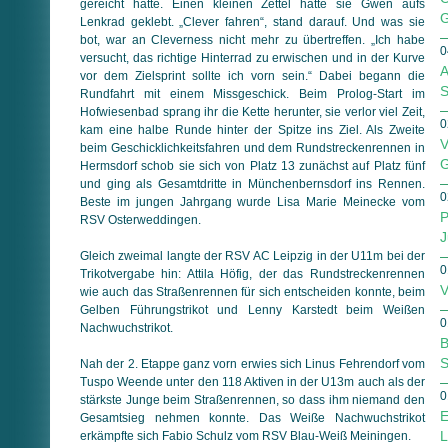
gereicht hatte. Einen kleinen Zettel hatte sie Gwen aufs
G
Lenkrad geklebt. „Clever fahren“, stand darauf. Und was sie
bot, war an Cleverness nicht mehr zu übertreffen. „Ich habe
0
versucht, das richtige Hinterrad zu erwischen und in der Kurve
A
vor dem Zielsprint sollte ich vorn sein.“ Dabei begann die
S
Rundfahrt mit einem Missgeschick. Beim Prolog-Start im
Hofwiesenbad sprang ihr die Kette herunter, sie verlor viel Zeit,
0
kam eine halbe Runde hinter der Spitze ins Ziel. Als Zweite
V
beim Geschicklichkeitsfahren und dem Rundstreckenrennen in
G
Hermsdorf schob sie sich von Platz 13 zunächst auf Platz fünf
und ging als Gesamtdritte in Münchenbernsdorf ins Rennen.
0
Beste im jungen Jahrgang wurde Lisa Marie Meinecke vom
P
RSV Osterweddingen.
J
Gleich zweimal langte der RSV AC Leipzig in der U11m bei der
0
Trikotvergabe hin: Attila Höfig, der das Rundstreckenrennen
V
wie auch das Straßenrennen für sich entscheiden konnte, beim
Gelben Führungstrikot und Lenny Karstedt beim Weißen
0
Nachwuchstrikot.
B
S
Nah der 2. Etappe ganz vorn erwies sich Linus Fehrendorf vom
Tuspo Weende unter den 118 Aktiven in der U13m auch als der
0
stärkste Junge beim Straßenrennen, so dass ihm niemand den
E
Gesamtsieg nehmen konnte. Das Weiße Nachwuchstrikot
L
erkämpfte sich Fabio Schulz vom RSV Blau-Weiß Meiningen.