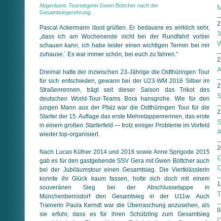
Abgeräumt: Toursiegerin Gwen Böttcher nach der
M
Gesamtsiegerehrung.
2
Pascal Ackermann lässt grüßen. Er bedauere es wirklich sehr,
3
„dass ich am Wochenende nicht bei der Rundfahrt vorbei
W
schauen kann, ich habe leider einen wichtigen Termin bei mir
zuhause.´ Es war immer schön, bei euch zu fahren.“
2
A
Dreimal hatte der inzwischen 23-Jährige die Ostthüringen Tour
für sich entschieden, gewann bei der U23-WM 2016 Silber im
2
Straßenrennen, trägt seit dieser Saison das Trikot des
S
deutschen World-Tour-Teams Bora hansgrohe. Wie für den
jungen Mann aus der Pfalz war die Ostthüringen Tour für die
2
Starter der 15. Auflage das erste Mehretappenrennen, das erste
S
in einem großen Starterfeld — trotz einiger Probleme im Vorfeld
A
wieder top-organisiert.
2
Nach Lucas Küfner 2014 und 2016 sowie Anne Sprigode 2015
G
gab es für den gastgebende SSV Gera mit Gwen Böttcher auch
O
bei der Jubiläumstour einen Gesamtsieg. Die Viertklässlerin
konnte ihr Glück kaum fassen, holte sich doch mit einem
1
souveränen Sieg bei der Abschlussetappe in
T
Münchenbernsdorf den Gesamtsieg in der U11w. Auch
Trainerin Paula Kerndt war die Überraschung anzusehen, als
0
sie erfuhr, dass es für ihren Schützling zum Gesamtsieg
O