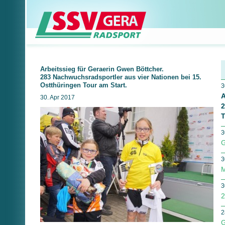
Arbeitssieg für Geraerin Gwen Böttcher.
283 Nachwuchsradsportler aus vier Nationen bei 15.
Ostthüringen Tour am Start.
3
A
30. Apr 2017
2
T
3
G
3
M
3
2
2
G