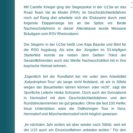
Mit Camille Krieger ging der Siegerpokal in der U13w an das
«
Road Team Val de Moder (FRA). Im Geschicklichkeitsfahren
noch auf Rang drei arbeitete sich die Elsässerin durch zwei
folgende Etappensiege bis an die Spitze vor. Beste
Nachwuchsfahrerin in dieser Altersklasse wurde Messane
Bräutigam vom RSV Rheinzabern.
Die Siegerin in der U15w heißt Live Kaja Baacke und fährt für
die RSG Augsburg. Als eine der Jüngsten im 53-köpfigen
Starterfeld konnte sie neben dem Gelben Trikot der
Gesamtführenden auch das Weiße Nachwuchstrikot mit in ihre
bayrische Heimat nehmen.
„Eigentlich lief die Rundfahrt bei mir unter dem Arbeitstitel
‚Katastrophen-Tour‘ als lange nicht feststand, ob wir in Silbitz
wegen der Bauarbeiten fahren können oder nicht“, sagt die
Sportliche Leiterin Heike Schramm. Doch auch der Sonnabend
in Hermsdorf mit dem Geschicklichkeitsfahren und den
Rundstreckenrennen sei gut gelaufen. Ohne die fast 100 Helfer,
treue Unterstützer, wäre die Ostthüringen Tour in Gera,
Hermsdorf und Münchenbernsdorf nicht möglich gewesen.
„Im nächsten Jahr wollen wir aber wieder nach Silbitz, weil wir
der U15 auch ein Einzelzeitfahren anbieten wollen.“ Für den