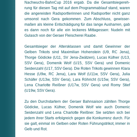
Nachwuchs-BahnCup 2016 ergab. Da die Gesamt­sie­ger­eh­
rung für diesen Tag mit auf dem Programmablauf stand, waren
die angereisten Radsportlerinnen und Radsportler nicht ganz
umsonst nach Gera gekommen. Zum Abschluss, ge­wis­ser­
maßen als kleine Entschädigung für das lange Aus­har­ren, gab
es dann noch für alle ein leckeres Mittagessen: Nudeln mit
Gulasch von der Geraer Fleischerei Raabe.
Gesamtsieger der Altersklassen und damit Gewinner der
Gelben Trikots sind Maximilian Hohenstein (U9, RC Jena),
Thorge Gödicke (U11, SV Jena-Zwätzen), Lucas Küfner (U13,
SSV Gera), Domenik Wolf (U15, SSV Gera) und Domenic
Seidenzahl (U17, SSV Gera). Die Roten Trikots gewinnen Klara
Hesse (U9w, RC Jena), Lara Wolf (U11w, SSV Gera), Julia
Schäfer (U13w, SSV Gera), Lara Röhricht (U15w, SSV Gera),
Lena Charlotte Reißner (U17w, SSV Gera) und Romy Stief
(U19w, SSV Gera).
Zu den Durchstartern der Geraer Bahnsaison zählten Thorge
Gö­dicke, Lucas Küfner, Domenik Wolf wie auch Domenic
Seiden­zahl und Lena Charlotte Reißner. Sie setzten sich bei
jedem ihrer Starts erfolgreich gegen die Konkurrenz durch. Für
sie galt, einmal im Gelben oder Roten Führungstrikot, immer in
Gelb und Rot.