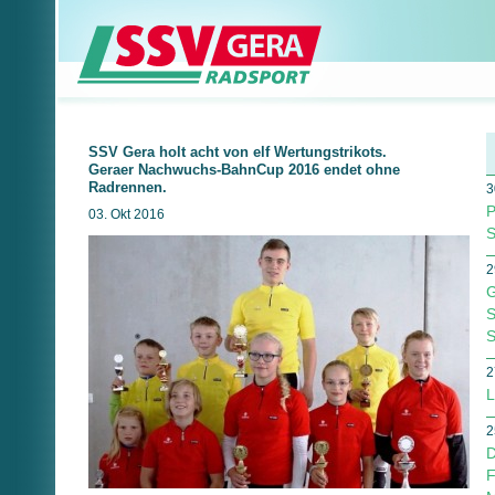
SSV Gera holt acht von elf Wertungstrikots.
Geraer Nachwuchs-BahnCup 2016 endet ohne
Radrennen.
3
P
03. Okt 2016
S
2
G
S
S
2
L
2
D
F