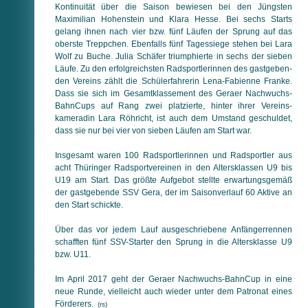
Kontinuität über die Saison bewiesen bei den Jüngsten
Maximilian Hohenstein und Klara Hesse. Bei sechs Starts
gelang ihnen nach vier bzw. fünf Läufen der Sprung auf das
oberste Treppchen. Ebenfalls fünf Tagessiege stehen bei Lara
Wolf zu Buche. Julia Schäfer triumphierte in sechs der sieben
Läufe. Zu den erfolgreichsten Radsportlerinnen des gast­ge­ben­
den Vereins zählt die Schülerfahrerin Lena-Fabienne Franke.
Dass sie sich im Gesamtklassement des Geraer Nachwuchs-
BahnCups auf Rang zwei platzierte, hinter ihrer Vereins­
kameradin Lara Röhricht, ist auch dem Umstand geschuldet,
dass sie nur bei vier von sieben Läufen am Start war.
Insgesamt waren 100 Radsportlerinnen und Radsportler aus
acht Thüringer Radsportvereinen in den Altersklassen U9 bis
U19 am Start. Das größte Aufgebot stellte erwartungsgemäß
der gastgebende SSV Gera, der im Saisonverlauf 60 Aktive an
den Start schickte.
Über das vor jedem Lauf ausgeschriebene Anfängerrennen
schafften fünf SSV-Starter den Sprung in die Altersklasse U9
bzw. U11.
Im April 2017 geht der Geraer Nachwuchs-BahnCup in eine
neue Runde, vielleicht auch wieder unter dem Patronat eines
Förderers.
(rs)