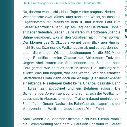
M
Die Gesamtsieger des Geraer Nachwuchs-BahnCup 2016.
2
Na, das war wohl nichts. Noch Tage vorher prognostizierten die
E
Wetterfrösche zwar kühles, aber trockenes Wetter, so dass die
Or­ga­ni­sa­to­ren mit Zuversicht dem 8. und letzten Lauf zum
0
Geraer Nachwuchs-BahnCup am Tag der Deutschen Einheit
S
ent­ge­gen fieberten. Sieben Läufe waren im Trockenen über die
G
Bühne ge­gan­gen, was in den Vorjahren nicht immer so war.
Der Morgen des 3. Oktobers verriet beim Blick gen Himmel
0
nicht Gutes. Zwar riss die Wolkendecke ab und zu auf, dennoch
8
boten die widrigen Witterungsbedingungen für die 250 Meter
E
lange Betonfläche keine Chance zum Abtrocknen. Trotz der
Ungewissheit, waren die Sportlerinnen und Sportlern nach
0
Gera gereist. Wie heißt es doch so schön: Die Hoffnung stirbt
M
zuletzt. Was nun begann, war das Warten. Statt des erhofften
J
Startschusses kam dann doch die Absage. „Der immer wieder
einsetzende Nieselregen bietet keine Chance, dass die Bahn
0
in kurzer Zeit abtrocknet und ein Befahren zulässt. Die
S
Sicherheit der Aktiven geht vor und so hat sich der Wett­kampf­
aus­schuss in Absprache mit den Trainern darauf geeinigt, den
«
8. Lauf zum Geraer Nachwuchs-BahnCup abzusagen“, so der
Vorsitzende des Wett­kampf­aus­schusses Dieter Ebert.
Somit kamen die Bahnräder diesmal nicht zum Einsatz, womit
die Gesamtwertung nach dem 7. Lauf den Endstand im Geraer