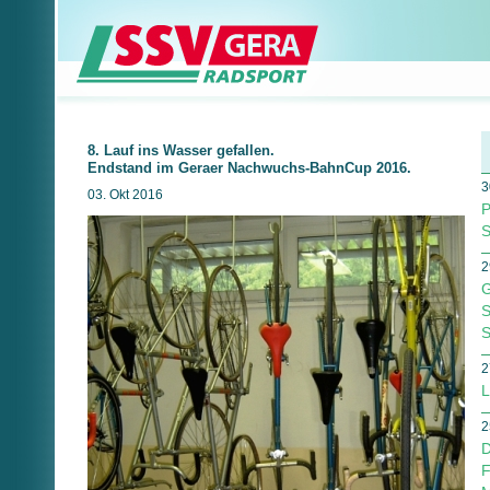
8. Lauf ins Wasser gefallen.
Endstand im Geraer Nachwuchs-BahnCup 2016.
3
03. Okt 2016
P
S
2
G
S
S
2
L
2
D
F