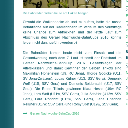
M
2
Die Bahnräder blieben heute am Haken hängen.
E
Obwohl die Wolkendecke ab und zu aufriss, hatte die nasse
0
Betonfläche auf der Radrennbahn im Verlaufe des Vormittags
S
keine Chance zum Abtrocknen und der letzte Lauf zum
G
Abschluss des Geraer Nachwuchs-BahnCups 2016 konnte
leider nicht durchgeführt werden :-(
0
8
Die Bahnräder kamen heute nicht zum Einsatz und die
E
Gesamtwertung nach dem 7. Lauf ist somit der Endstand im
Geraer Nachwuchs-BahnCup 2016. Gesamtsieger der
0
Altersklassen und damit Gewinner der Gelben Trikots sind
M
Maximilian Hohenstein (U9, RC Jena), Thorge Gödicke (U11,
J
SV Jena-Zwätzen), Lucas Küfner (U13, SSV Gera), Domenik
Wolf (U15, SSV Gera) und Domenic Seidenzahl (U17, SSV
0
Gera). Die Roten Trikots gewinnen Klara Hesse (U9w, RC
S
Jena), Lara Wolf (U11w, SSV Gera), Julia Schäfer (U13w, SSV
Gera), Lara Röhricht (U15w, SSV Gera), Lena Charlotte
«
Reißner (U17w, SSV Gera) und Romy Stief (U19w, SSV Gera).
Geraer Nachwuchs-BahnCup 2016