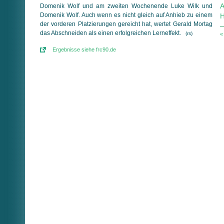
A
Domenik Wolf und am zweiten Wochenende Luke Wilk und
Domenik Wolf. Auch wenn es nicht gleich auf Anhieb zu einem
H
der vorderen Platzierungen gereicht hat, wertet Gerald Mortag
das Abschneiden als einen erfolgreichen Lerneffekt.
(rs)
«
Ergebnisse siehe frc90.de