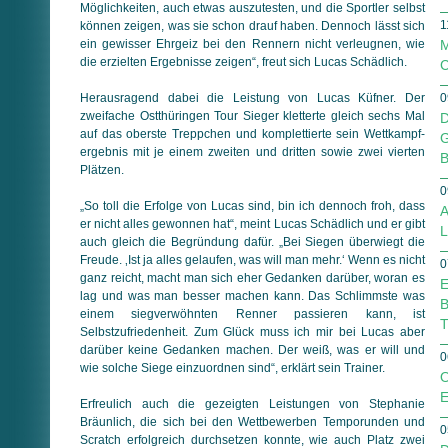
Möglichkeiten, auch etwas auszutesten, und die Sportler selbst
1
können zeigen, was sie schon drauf haben. Dennoch lässt sich
ein gewisser Ehrgeiz bei den Rennern nicht verleugnen, wie
M
die erzielten Ergebnisse zeigen“, freut sich Lucas Schädlich.
C
Herausragend dabei die Leistung von Lucas Küfner. Der
0
zweifache Ostthüringen Tour Sieger kletterte gleich sechs Mal
D
auf das oberste Treppchen und komplettierte sein Wett­kampf­
G
ergebnis mit je einem zweiten und dritten sowie zwei vierten
B
Plätzen.
0
„So toll die Erfolge von Lucas sind, bin ich dennoch froh, dass
A
er nicht alles gewonnen hat“, meint Lucas Schädlich und er gibt
L
auch gleich die Begründung dafür. „Bei Siegen überwiegt die
Freude. ‚Ist ja alles gelaufen, was will man mehr.‘ Wenn es nicht
0
ganz reicht, macht man sich eher Gedanken darüber, woran es
E
lag und was man besser machen kann. Das Schlimmste was
B
einem siegverwöhnten Renner passieren kann, ist
T
Selbstzufriedenheit. Zum Glück muss ich mir bei Lucas aber
darüber keine Gedanken machen. Der weiß, was er will und
0
wie solche Siege einzuordnen sind“, erklärt sein Trainer.
O
E
Erfreulich auch die gezeigten Leistungen von Stephanie
Bräunlich, die sich bei den Wettbewerben Temporunden und
0
Scratch erfolgreich durchsetzen konnte, wie auch Platz zwei