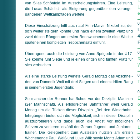
D
von Silas Schönfeld im Ausscheidungsfahren. Eine Leistung,
L
die Lucas Schädlich als Steigerung gegenüber den voran­ge­
e
gan­ge­nen Wettkampftagen wertete.
0
Diese Einschätzung trifft auch auf Finn-Marvin Nixdorf zu, der
L
sich weiter steigern konnte und nach einem zweiten Platz und
4
zwei dritten Rängen am ersten Rennwochenende eine Woche
F
später einen kompletten Treppchensatz einfuhr.
0
Überragend auch die Leistung von Anne Sprigode in der U17.
R
Sie konnte fünf Siege und je einen dritten und fünften Platz für
W
sich verbuchen.
0
Als eine starke Leistung wertete Gerald Mortag das Ab­schnei­
T
den von Domenik Wolf mit drei Siegen und einem dritten Rang
in seinem ersten Jugendjahr.
0
E
So mancher der Renner hat Scheu vor der Disziplin Madison
G
(2er Mannschaft). Als erfolgreicher Bahnfahrer weiß Gerald
Mortag um die Tücken dieser Disziplin. „Bei den Win­ter­bahn­
t
lehr­gän­gen bietet sich die Möglichkeit, sich in dieser Disziplin
0
auszuprobieren und dabei auch die Angst vor möglichen
Stürzen zu verlieren, erzählt der Geraer Jugend- und Junioren­
1
trainer. Die Gelegenheit zum Austesten nutzten am ersten
0
Wochenende Paul Weiß und Luke Wilk sowie Moritz Adam und