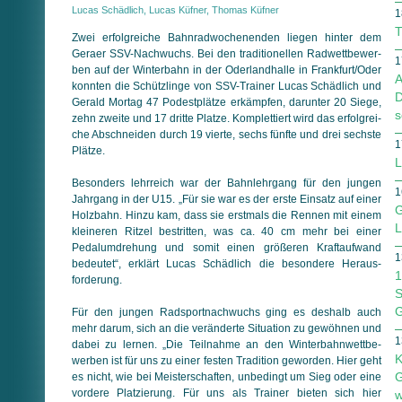
Lucas Schädlich, Lucas Küfner, Thomas Küfner
1
T
Zwei erfolgreiche Bahnradwochenenden liegen hinter dem
Geraer SSV-Nachwuchs. Bei den traditionellen Rad­wett­be­wer­
1
ben auf der Winterbahn in der Oderlandhalle in Frankfurt/Oder
A
konnten die Schützlinge von SSV-Trainer Lucas Schädlich und
D
Gerald Mortag 47 Podestplätze erkämpfen, darunter 20 Siege,
s
zehn zweite und 17 dritte Platze. Komplettiert wird das er­folg­rei­
che Abschneiden durch 19 vierte, sechs fünfte und drei sechste
1
Plätze.
L
Besonders lehrreich war der Bahnlehrgang für den jungen
1
Jahrgang in der U15. „Für sie war es der erste Einsatz auf einer
G
Holzbahn. Hinzu kam, dass sie erstmals die Rennen mit einem
L
kleineren Ritzel bestritten, was ca. 40 cm mehr bei einer
Pedalumdrehung und somit einen größeren Kraftaufwand
1
bedeutet“, erklärt Lucas Schädlich die besondere Heraus­
1
forderung.
S
G
Für den jungen Radsportnachwuchs ging es deshalb auch
mehr darum, sich an die veränderte Situation zu gewöhnen und
1
dabei zu lernen. „Die Teilnahme an den Winter­bahn­wett­be­
K
werben ist für uns zu einer festen Tradition geworden. Hier geht
G
es nicht, wie bei Meisterschaften, unbedingt um Sieg oder eine
vordere Platzierung. Für uns als Trainer bieten sich hier
w