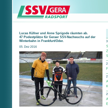
Lucas Küfner und Anne Sprigode räumten ab.
47 Podestplätze für Geraer SSV-Nachwuchs auf der
Winterbahn in Frankfurt/Oder.
3
S
05. Dez 2016
Z
S
2
F
2
A
K
2
A
E