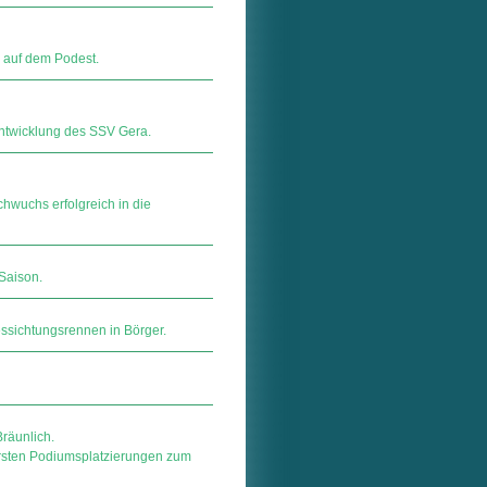
r auf dem Podest.
ntwicklung des SSV Gera.
hwuchs erfolgreich in die
 Saison.
ssichtungsrennen in Börger.
räunlich.
ersten Podiumsplatzierungen zum