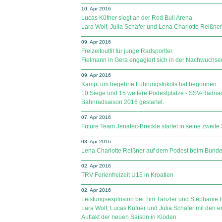
10. Apr 2016
Lucas Küfner siegt an der Red Bull Arena.
Lara Wolf, Julia Schäfer und Lena Charlotte Reißne
09. Apr 2016
Freizeitoutfit für junge Radsportler.
Fielmann in Gera engagiert sich in der Nachwuchse
09. Apr 2016
Kampf um begehrte Führungstrikots hat begonnen.
10 Siege und 15 weitere Podestplätze - SSV-Radnac
Bahnradsaison 2016 gestartet.
07. Apr 2016
Future Team Jenatec-Breckle startet in seine zweite
03. Apr 2016
Lena Charlotte Reißner auf dem Podest beim Bunde
02. Apr 2016
TRV Ferienfreizeit U15 in Kroatien
02. Apr 2016
Leistungsexplosion bei Tim Tänzler und Stephanie B
Lara Wolf, Lucas Küfner und Julia Schäfer mit den 
Auftakt der neuen Saison in Klöden.