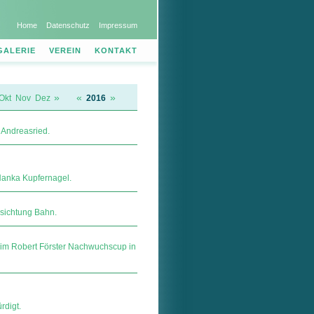
Home
Datenschutz
Impressum
GALERIE
VEREIN
KONTAKT
»
«
»
Okt
Nov
Dez
2016
 Andreasried.
Hanka Kupfernagel.
ssichtung Bahn.
im Robert Förster Nachwuchscup in
digt.