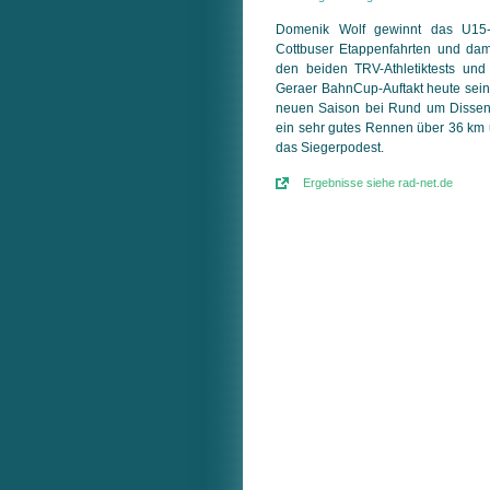
Domenik Wolf gewinnt das U1
Cottbuser Etappenfahrten und dam
den beiden TRV-Athletiktests un
Geraer BahnCup-Auftakt heute sein
neuen Saison bei Rund um Dissen.
ein sehr gutes Rennen über 36 km u
das Siegerpodest.
Ergebnisse siehe rad-net.de