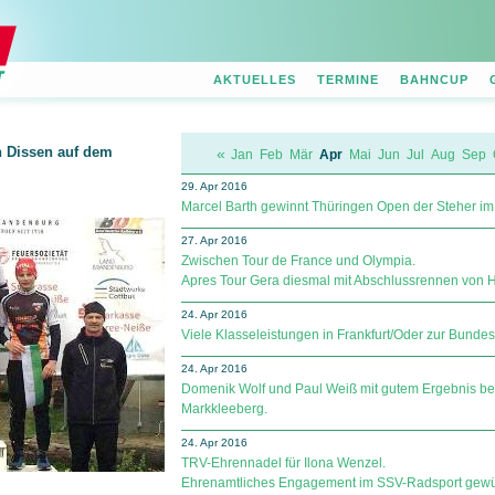
AKTUELLES
TERMINE
BAHNCUP
n Dissen auf dem
«
Jan
Feb
Mär
Apr
Mai
Jun
Jul
Aug
Sep
29. Apr 2016
Marcel Barth gewinnt Thüringen Open der Steher im
27. Apr 2016
Zwischen Tour de France und Olympia.
Apres Tour Gera diesmal mit Abschlussrennen von 
24. Apr 2016
Viele Klasseleistungen in Frankfurt/Oder zur Bunde
24. Apr 2016
Domenik Wolf und Paul Weiß mit gutem Ergebnis be
Markkleeberg.
24. Apr 2016
TRV-Ehrennadel für Ilona Wenzel.
Ehrenamtliches Engagement im SSV-Radsport gewür