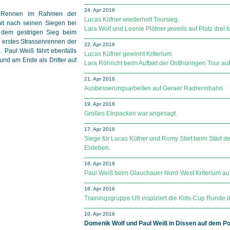
24. Apr 2016
5-Rennen im Rahmen der
Lucas Küfner wiederholt Toursieg.
it nach seinen Siegen bei
Lara Wolf und Leonie Plötner jeweils auf Platz drei b
d dem gestrigen Sieg beim
 erstes Strassenrennen der
22. Apr 2016
 Paul Weiß fährt ebenfalls
Lucas Küfner gewinnt Kriterium.
nd am Ende als Dritter auf
Lara Röhricht beim Auftakt der Ostthüringen Tour auf 
21. Apr 2016
Ausbesserungsarbeiten auf Geraer Radrennbahn.
19. Apr 2016
Großes Einpacken war angesagt.
17. Apr 2016
Siege für Lucas Küfner und Romy Stief beim Start d
Elxleben.
16. Apr 2016
Paul Weiß beim Glauchauer Nord-West Kriterium auf
16. Apr 2016
Trainingsgruppe U9 inspiziert die Kids-Cup Runde in 
10. Apr 2016
Domenik Wolf und Paul Weiß in Dissen auf dem Po