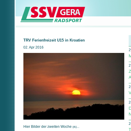
TRV Ferienfreizeit U15 in Kroatien
02. Apr 2016
2
M
2
Z
A
2
V
2
D
N
2
Hier Bilder der zweiten Woche
...
(rk)
T