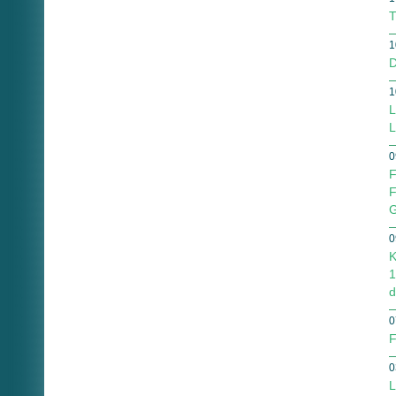
T
1
D
1
L
L
0
F
F
G
0
K
1
d
0
F
0
L