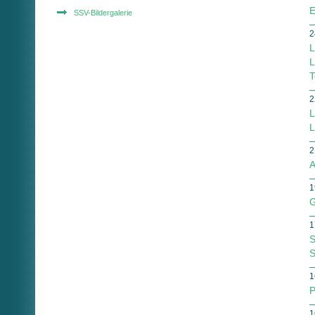
E
SSV-Bildergalerie
2
L
L
T
2
L
L
2
A
1
G
1
S
S
1
P
1