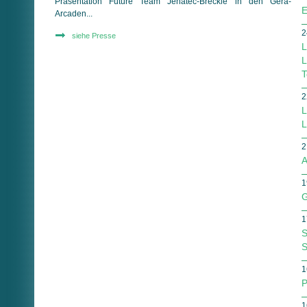
Präsentation Future Team Jenatec-Breckle in den Gera-
E
Arcaden...
2
siehe Presse
L
L
T
2
L
L
2
A
1
G
1
S
S
1
P
1