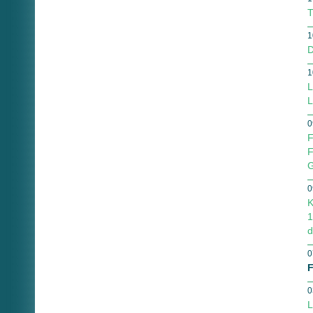
T
1
D
1
L
L
0
F
F
G
0
K
1
d
0
F
0
L