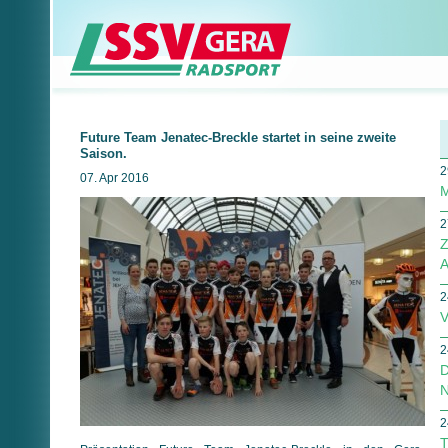
Future Team Jenatec-Breckle startet in seine zweite
Saison.
2
07. Apr 2016
M
2
Z
A
2
V
2
D
N
2
T