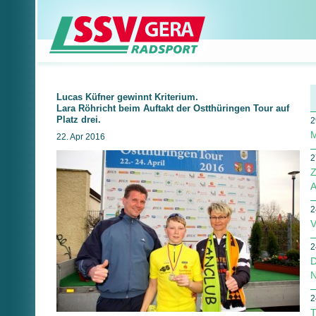
Lucas Küfner gewinnt Kriterium.
Lara Röhricht beim Auftakt der Ostthüringen Tour auf
Platz drei.
2
M
22. Apr 2016
2
Z
A
2
V
2
D
N
2
T