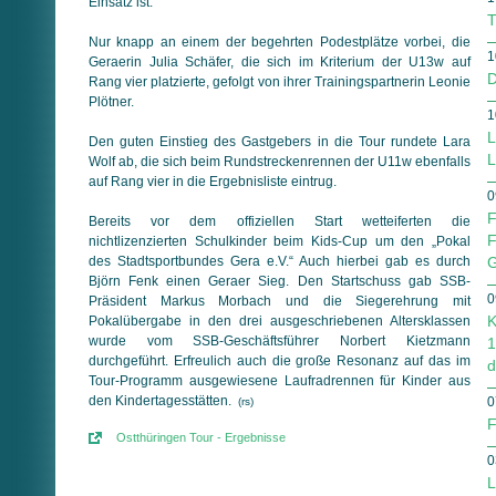
Einsatz ist.
T
Nur knapp an einem der begehrten Podestplätze vorbei, die
1
Geraerin Julia Schäfer, die sich im Kriterium der U13w auf
D
Rang vier platzierte, gefolgt von ihrer Trainingspartnerin Leonie
Plötner.
1
L
Den guten Einstieg des Gastgebers in die Tour rundete Lara
L
Wolf ab, die sich beim Rundstreckenrennen der U11w ebenfalls
auf Rang vier in die Ergebnisliste eintrug.
0
F
Bereits vor dem offiziellen Start wetteiferten die
F
nichtlizenzierten Schulkinder beim Kids-Cup um den „Pokal
des Stadtsportbundes Gera e.V.“ Auch hierbei gab es durch
G
Björn Fenk einen Geraer Sieg. Den Startschuss gab SSB-
0
Präsident Markus Morbach und die Siegerehrung mit
K
Pokalübergabe in den drei ausgeschriebenen Altersklassen
wurde vom SSB-Geschäftsführer Norbert Kietzmann
1
durchgeführt. Erfreulich auch die große Resonanz auf das im
d
Tour-Programm ausgewiesene Laufradrennen für Kinder aus
den Kindertagesstätten.
0
(rs)
F
Ostthüringen Tour - Ergebnisse
0
L