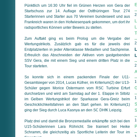
E
Pünktlich um 16:30 Uhr fiel im Grünen Herzen von Gera der
Startschuss zur 14. Auflage der Ostthüringen Tour. 274
2
Starterinnen und Starter aus 70 Vereinen bundesweit und aus
L
Frankreich waren in den Hofwiesenpark gekommen, um dort ihr
L
radsportliches Können unter Beweis zu stellen.
T
Zum Auftakt ging es beim Prolog um die Vergabe der
2
Wertungstrikots. Zusätzlich gab es für die jeweils drei
L
Erstplatzierten in jeder Altersklasse Medaillen und Sachpreise.
Erfreulich das Abschneiden der Aktiven vom gastgebenden
L
SSV Gera, die mit einem Sieg und einem dritten Platz in die
2
Tour starteten.
A
So konnte sich in einem packenden Finale der U11-
1
Gesamtsieger von 2014, Lucas Küfner, im Kriterium(2) der U13-
G
Schüler gegen Morice Ostermann vom RSC Turbine Erfurt
durchsetzen und wird am Samstag auf der 1. Etappe in Silbitz
1
im Gelben Wertungstrikot der Sparkasse Gera-Greiz beim
S
Geschicklichkeitsfahren an den Start gehen. Im Kriterium(1)
S
ging der Sieg durch Luca Kasnya an den SC DHfK Leipzig.
1
Platz drei und damit die Bronzemedaille erkämpfte sich bei den
P
U15-Schülerinnen Lara Röhricht. Sie trainiert bei Heike
Schramm, die gleichzeitig als Sportliche Leiterin der Tour im
1