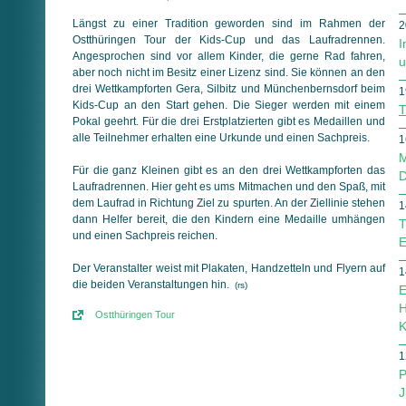
Längst zu einer Tradition geworden sind im Rahmen der
2
Ostthüringen Tour der Kids-Cup und das Laufradrennen.
I
Angesprochen sind vor allem Kinder, die gerne Rad fahren,
u
aber noch nicht im Besitz einer Lizenz sind. Sie können an den
drei Wettkampforten Gera, Silbitz und Münchenbernsdorf beim
1
Kids-Cup an den Start gehen. Die Sieger werden mit einem
T
Pokal geehrt. Für die drei Erstplatzierten gibt es Medaillen und
alle Teilnehmer erhalten eine Urkunde und einen Sachpreis.
1
M
Für die ganz Kleinen gibt es an den drei Wettkampforten das
D
Laufradrennen. Hier geht es ums Mitmachen und den Spaß, mit
dem Laufrad in Richtung Ziel zu spurten. An der Ziellinie stehen
1
dann Helfer bereit, die den Kindern eine Medaille umhängen
T
und einen Sachpreis reichen.
E
Der Veranstalter weist mit Plakaten, Handzetteln und Flyern auf
1
die beiden Veranstaltungen hin.
(rs)
E
H
Ostthüringen Tour
K
1
P
J