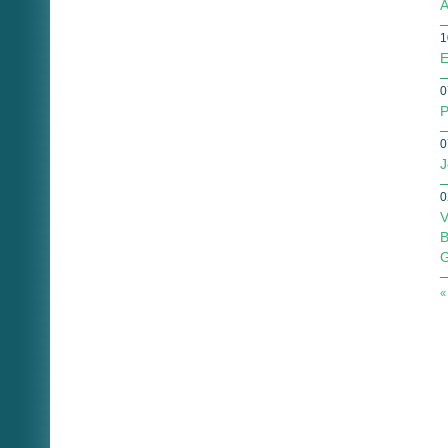
A
1
E
0
P
0
J
0
V
B
G
«