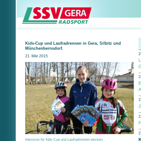
Kids-Cup und Laufradrennen in Gera, Silbitz und
Münchenbernsdorf.
2
21. Mär 2015
L
G
2
E
A
2
J
2
F
2
K
Interesse für Kids-Cup und Laufradrennen wecken