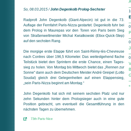
A
So, 08.03.2015 /
John Degenkolb Prolog-Sechster
1
E
Radprofi John Degenkolb (Giant-Alpecin) ist gut in die 73.
Auflage der Fernfahrt Paris-Nizza gestartet. Degenkolb fuhr bei
0
dem Prolog in Maurepas vor den Toren von Paris beim Sieg
P
von Straßen­welt­meister Michal Kwiatkowski (Etixx-Quick-Step)
auf den sechsten Rang.
0
J
Die morgige erste Etappe führt von Saint-Rémy-lès-Chevreuse
nach Contres über 196,5 Kilometer. Das weitestgehend flache
0
Teilstück bietet den Sprintern die erste Chance, einen Tages­
V
sieg zu holen. Von Montag bis Mittwoch bietet das „Rennen zur
B
Sonne" dann auch dem Deutschen Meister André Greipel (Lotto
G
Soudal) gleich drei Gelegenheiten auf einen Etappensieg,
„sein Paris-Nizza beginnt am Montag.“
«
John Degenkolb hat sich mit seinem sechsten Platz und nur
zehn Sekunden hinter dem Prologsieger auch in eine gute
Position gebracht, um eventuell die Gesamtführung in den
nächsten Tagen zu übernehmen.
73th Paris-Nice