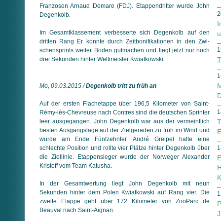
Franzosen Arnaud Demare (FDJ). Etappen­dritter wurde John
2
Degenkolb.
I
Im Gesamtklassement verbesserte sich Degenkolb auf den
u
dritten Rang Er konnte durch Zeit­boni­fi­ka­tio­nen in den Zwi­
1
schen­sprints weiter Boden gut­machen und liegt jetzt nur noch
drei Sekunden hinter Welt­meister Kwiatkowski.
T
1
M
Mo, 09.03.2015 /
Degenkolb tritt zu früh an
D
Auf der ersten Flachetappe über 196,5 Kilometer von Saint-
1
Rémy-lès-Chevreuse nach Contres sind die deutschen Sprinter
leer ausgegangen. John Degenkolb war aus der vermeintlich
T
besten Ausgangslage auf der Zielgeraden zu früh im Wind und
E
wurde am Ende Fünfzehnter. André Greipel hatte eine
schlechte Position und rollte vier Plätze hinter Degenkolb über
1
die Ziellinie. Etappensieger wurde der Norweger Alexander
E
Kristoff vom Team Katusha.
H
K
In der Gesamtwertung liegt John Degenkolb mit neun
Sekunden hinter dem Polen Kwiatkowski auf Rang vier. Die
1
zweite Etappe geht über 172 Kilometer von ZooParc de
P
Beauval nach Saint-Aignan.
J