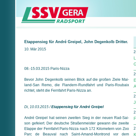
Etappensieg für André Greipel, John Degenkolb Dritter.
10. Mär 2015
2
L
G
08.-15.03.2015 Paris-Nizza
2
Bevor John Degenkolb seinen Blick auf die großen Ziele Mai­
E
land-San Remo, die Flandern-Rundfahrt und Paris-Roubaix
A
richtet, steht die Fernfahrt Paris-Nizza an.
2
J
Di, 10.03.2015 /
Etappensieg für André Greipel
2
André Greipel hat seinen zweiten Sieg in der neuen Rad-Sai­
F
son gefeiert. Der deutsche Straßen­meister gewann die zweite
2
Etappe der Fern­fahrt Paris-Nizza nach 172 Kilometern von Zoo
Parc de Beauval nach Saint-Amand-Montrond vor dem
K