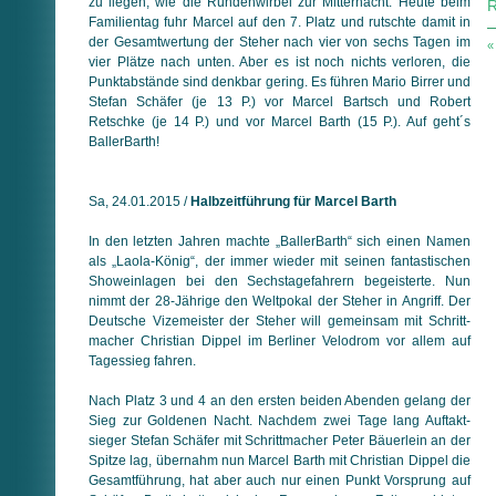
zu liegen, wie die Rundenwirbel zur Mitternacht. Heute beim
R
Familientag fuhr Marcel auf den 7. Platz und rutschte damit in
der Gesamtwertung der Steher nach vier von sechs Tagen im
«
vier Plätze nach unten. Aber es ist noch nichts verloren, die
Punkt­abstände sind denkbar gering. Es führen Mario Birrer und
Stefan Schäfer (je 13 P.) vor Marcel Bartsch und Robert
Retschke (je 14 P.) und vor Marcel Barth (15 P.). Auf geht´s
BallerBarth!
Sa, 24.01.2015 /
Halbzeitführung für Marcel Barth
In den letzten Jahren machte „BallerBarth“ sich einen Namen
als „Laola-König“, der immer wieder mit seinen fantastischen
Showeinlagen bei den Sechstagefahrern begeisterte. Nun
nimmt der 28-Jährige den Weltpokal der Steher in Angriff. Der
Deutsche Vizemeister der Steher will gemeinsam mit Schritt­
macher Christian Dippel im Berliner Velodrom vor allem auf
Tages­sieg fahren.
Nach Platz 3 und 4 an den ersten beiden Abenden gelang der
Sieg zur Goldenen Nacht. Nachdem zwei Tage lang Auf­takt­
sieger Stefan Schäfer mit Schrittmacher Peter Bäuerlein an der
Spitze lag, übernahm nun Marcel Barth mit Christian Dippel die
Gesamtführung, hat aber auch nur einen Punkt Vorsprung auf