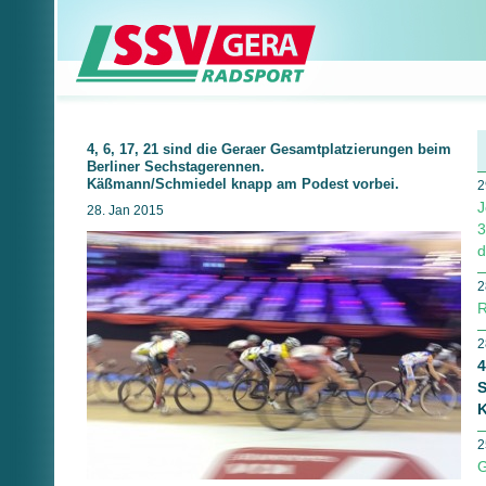
4, 6, 17, 21 sind die Geraer Gesamtplatzierungen beim
Berliner Sechstagerennen.
Käßmann/Schmiedel knapp am Podest vorbei.
2
J
28. Jan 2015
3
d
2
R
2
4
S
K
2
G