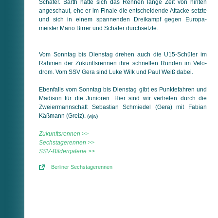
Schäfer. Barth hatte sich das Rennen lange Zeit von hinten
angeschaut, ehe er im Finale die entscheidende Attacke setzte
und sich in einem spannenden Dreikampf gegen Europa­
meister Mario Birrer und Schäfer durchsetzte.
Vom Sonntag bis Dienstag drehen auch die U15-Schüler im
Rahmen der Zukunftsrennen ihre schnellen Runden im Velo­
drom. Vom SSV Gera sind Luke Wilk und Paul Weiß dabei.
Ebenfalls vom Sonntag bis Dienstag gibt es Punktefahren und
Madison für die Junioren. Hier sind wir vertreten durch die
Zweier­mannschaft Sebastian Schmiedel (Gera) mit Fabian
Käß­mann (Greiz).
(wjw)
Zukunftsrennen >>
Sechstagerennen >>
SSV-Bildergalerie >>
Berliner Sechstagerennen