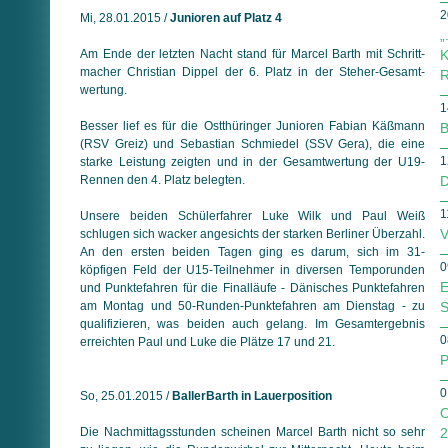
2
Mi, 28.01.2015 /
Junioren auf Platz 4
„
Am Ende der letzten Nacht stand für Marcel Barth mit Schritt­
K
macher Christian Dippel der 6. Platz in der Steher-Gesamt­
R
wertung.
1
Besser lief es für die Ostthüringer Junioren Fabian Käßmann
B
(RSV Greiz) und Sebastian Schmiedel (SSV Gera), die eine
1
starke Leistung zeigten und in der Gesamtwertung der U19-
Rennen den 4. Platz belegten.
D
1
Unsere beiden Schülerfahrer Luke Wilk und Paul Weiß
V
schlugen sich wacker angesichts der starken Berliner Über­zahl.
An den ersten beiden Tagen ging es darum, sich im 31-
0
köpfigen Feld der U15-Teilnehmer in diversen Tempo­runden
E
und Punktefahren für die Finalläufe - Dänisches Punktefahren
am Montag und 50-Runden-Punktefahren am Dienstag - zu
S
qualifizieren, was beiden auch gelang. Im Gesamt­ergebnis
0
erreichten Paul und Luke die Plätze 17 und 21.
P
0
So, 25.01.2015 /
BallerBarth in Lauerposition
O
Die Nachmittagsstunden scheinen Marcel Barth nicht so sehr
2