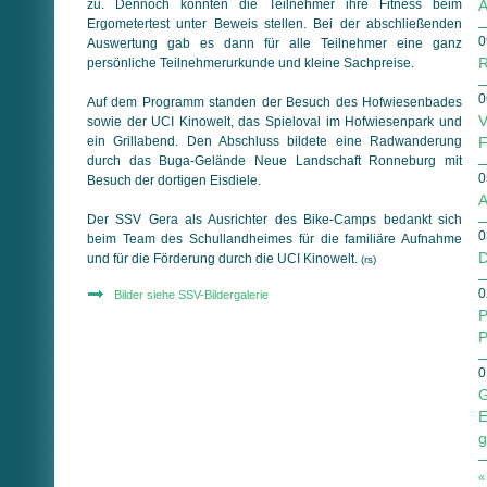
zu. Dennoch konnten die Teilnehmer ihre Fitness beim
A
Ergometertest unter Beweis stellen. Bei der abschließenden
0
Auswertung gab es dann für alle Teilnehmer eine ganz
R
persönliche Teilnehmerurkunde und kleine Sachpreise.
0
Auf dem Programm standen der Besuch des Hofwiesenbades
V
sowie der UCI Kinowelt, das Spieloval im Hofwiesenpark und
ein Grillabend. Den Abschluss bildete eine Radwanderung
F
durch das Buga-Gelände Neue Landschaft Ronneburg mit
0
Besuch der dortigen Eisdiele.
A
Der SSV Gera als Ausrichter des Bike-Camps bedankt sich
0
beim Team des Schullandheimes für die familiäre Aufnahme
D
und für die Förderung durch die UCI Kinowelt.
(rs)
0
Bilder siehe SSV-Bildergalerie
P
P
0
G
E
g
«