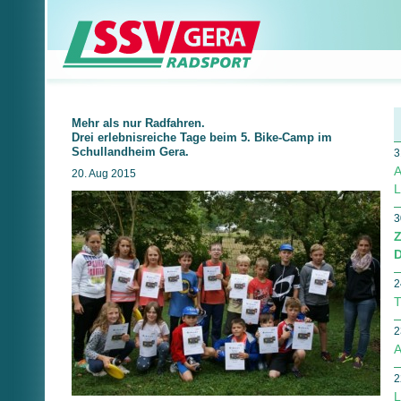
Mehr als nur Radfahren.
Drei erlebnisreiche Tage beim 5. Bike-Camp im
Schullandheim Gera.
3
A
20. Aug 2015
L
3
Z
D
2
T
2
A
2
L