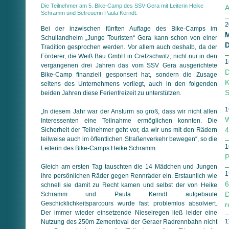
Die Teilnehmer am 5. Bike-Camp des SSV Gera mit Leiterin Heike
A
Schramm und Betreuerin Paula Kerndt.
2
Bei der inzwischen fünften Auflage des Bike-Camps im
M
Schullandheim „Junge Touristen“ Gera kann schon von einer
D
Tradition gesprochen werden. Vor allem auch deshalb, da der
Förderer, die Weiß Bau GmbH in Cretzschwitz, nicht nur in den
1
vergangenen drei Jahren das vom SSV Gera ausgerichtete
D
Bike-Camp finanziell gesponsert hat, sondern die Zusage
K
seitens des Unternehmens vorliegt, auch in den folgenden
S
beiden Jahren diese Ferienfreizeit zu unterstützen.
1
„In diesem Jahr war der Ansturm so groß, dass wir nicht allen
W
Interessenten eine Teilnahme ermöglichen konnten. Die
4
Sicherheit der Teilnehmer geht vor, da wir uns mit den Rädern
teilweise auch im öffentlichen Straßenverkehr bewegen“, so die
1
Leiterin des Bike-Camps Heike Schramm.
P
Gleich am ersten Tag tauschten die 14 Mädchen und Jungen
1
ihre persönlichen Räder gegen Rennräder ein. Erstaunlich wie
6
schnell sie damit zu Recht kamen und selbst der von Heike
D
Schramm und Paula Kerndt aufgebaute
Geschicklichkeitsparcours wurde fast problemlos absolviert.
r
Der immer wieder einsetzende Nieselregen ließ leider eine
1
Nutzung des 250m Zementoval der Geraer Radrennbahn nicht