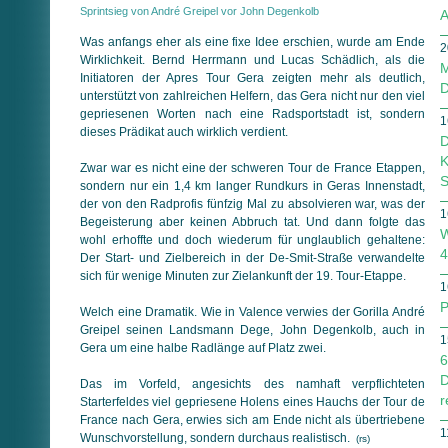
Sprintsieg von André Greipel vor John Degenkolb
A
Was anfangs eher als eine fixe Idee erschien, wurde am Ende
2
Wirklichkeit. Bernd Herrmann und Lucas Schädlich, als die
M
Initiatoren der Apres Tour Gera zeigten mehr als deutlich,
D
unterstützt von zahlreichen Helfern, das Gera nicht nur den viel
gepriesenen Worten nach eine Radsportstadt ist, sondern
1
dieses Prädikat auch wirklich verdient.
D
K
Zwar war es nicht eine der schweren Tour de France Etappen,
S
sondern nur ein 1,4 km langer Rundkurs in Geras Innenstadt,
der von den Radprofis fünfzig Mal zu absolvieren war, was der
1
Begeisterung aber keinen Abbruch tat. Und dann folgte das
W
wohl erhoffte und doch wiederum für unglaublich gehaltene:
4
Der Start- und Zielbereich in der De-Smit-Straße verwandelte
sich für wenige Minuten zur Zielankunft der 19. Tour-Etappe.
1
P
Welch eine Dramatik. Wie in Valence verwies der Gorilla André
Greipel seinen Landsmann Dege, John Degenkolb, auch in
1
Gera um eine halbe Radlänge auf Platz zwei.
6
D
Das im Vorfeld, angesichts des namhaft verpflichteten
r
Starterfeldes viel gepriesene Holens eines Hauchs der Tour de
France nach Gera, erwies sich am Ende nicht als übertriebene
1
Wunschvorstellung, sondern durchaus realistisch.
(rs)