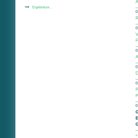
A
Ergebnisse...
0
R
0
V
F
0
A
0
D
0
P
P
0
G
E
G
«