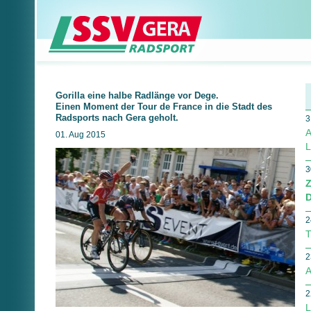
Gorilla eine halbe Radlänge vor Dege.
Einen Moment der Tour de France in die Stadt des
Radsports nach Gera geholt.
3
A
01. Aug 2015
L
3
Z
D
2
T
2
A
2
L