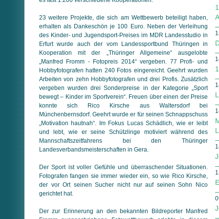
1
A
23 weitere Projekte, die sich am Wettbewerb beteiligt haben,
erhalten als Dankeschön je 100 Euro. Neben der Verleihung
1
des Kinder- und Jugendsport-Preises im MDR Landesstudio in
D
Erfurt wurde auch der vom Landessportbund Thüringen in
Kooperation mit der „Thüringer Allgemeine“ ausgelobte
1
„Manfred Fromm - Fotopreis 2014“ vergeben. 77 Profi- und
1
Hobbyfotografen hatten 240 Fotos eingereicht. Geehrt wurden
Arbeiten von zehn Hobbyfotografen und drei Profis. Zusätzlich
1
vergeben wurden drei Sonderpreise in der Kategorie „Sport
L
bewegt – Kinder im Sportverein“. Freuen über einen der Preise
konnte sich Rico Kirsche aus Waltersdorf bei
1
Münchenbernsdorf. Geehrt wurde er für seinen Schnappschuss
M
„Motivation hautnah“. Im Fokus Lucas Schädlich, wie er leibt
L
und lebt, wie er seine Schützlinge motiviert während des
Mannschaftszeitfahrens bei den Thüringer
1
Landesverbandsmeisterschaften in Gera.
J
Der Sport ist voller Gefühle und überraschender Situationen.
1
Fotografen fangen sie immer wieder ein, so wie Rico Kirsche,
E
der vor Ort seinen Sucher nicht nur auf seinen Sohn Nico
gerichtet hat.
0
J
Der zur Erinnerung an den bekannten Bildreporter Manfred