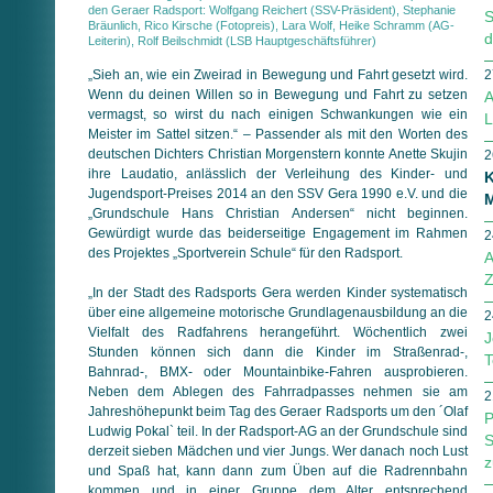
den Geraer Radsport: Wolfgang Reichert (SSV-Präsident), Stephanie
S
Bräunlich, Rico Kirsche (Fotopreis), Lara Wolf, Heike Schramm (AG-
d
Leiterin), Rolf Beilschmidt (LSB Hauptgeschäftsführer)
„Sieh an, wie ein Zweirad in Bewegung und Fahrt gesetzt wird.
2
Wenn du deinen Willen so in Bewegung und Fahrt zu setzen
A
vermagst, so wirst du nach einigen Schwankungen wie ein
L
Meister im Sattel sitzen.“ – Passender als mit den Worten des
deutschen Dichters Christian Morgenstern konnte Anette Skujin
2
ihre Laudatio, anlässlich der Verleihung des Kinder- und
K
Jugendsport-Preises 2014 an den SSV Gera 1990 e.V. und die
M
„Grundschule Hans Christian Andersen“ nicht beginnen.
Gewürdigt wurde das beiderseitige Engagement im Rahmen
2
des Projektes „Sportverein Schule“ für den Radsport.
A
Z
„In der Stadt des Radsports Gera werden Kinder systematisch
über eine allgemeine motorische Grundlagenausbildung an die
2
Vielfalt des Radfahrens herangeführt. Wöchentlich zwei
J
Stunden können sich dann die Kinder im Straßenrad-,
T
Bahnrad-, BMX- oder Mountainbike-Fahren ausprobieren.
Neben dem Ablegen des Fahrradpasses nehmen sie am
2
Jahreshöhepunkt beim Tag des Geraer Radsports um den ´Olaf
P
Ludwig Pokal` teil. In der Radsport-AG an der Grundschule sind
S
derzeit sieben Mädchen und vier Jungs. Wer danach noch Lust
z
und Spaß hat, kann dann zum Üben auf die Radrennbahn
kommen und in einer Gruppe dem Alter entsprechend