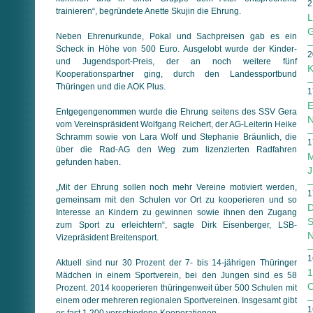
2
trainieren“, begründete Anette Skujin die Ehrung.
L
G
Neben Ehrenurkunde, Pokal und Sachpreisen gab es ein
Scheck in Höhe von 500 Euro. Ausgelobt wurde der Kinder-
2
und Jugendsport-Preis, der an noch weitere fünf
K
Kooperationspartner ging, durch den Landessportbund
Thüringen und die AOK Plus.
1
E
Entgegengenommen wurde die Ehrung seitens des SSV Gera
N
vom Vereinspräsident Wolfgang Reichert, der AG-Leiterin Heike
Schramm sowie von Lara Wolf und Stephanie Bräunlich, die
1
über die Rad-AG den Weg zum lizenzierten Radfahren
M
gefunden haben.
J
„Mit der Ehrung sollen noch mehr Vereine motiviert werden,
1
gemeinsam mit den Schulen vor Ort zu kooperieren und so
D
Interesse an Kindern zu gewinnen sowie ihnen den Zugang
S
zum Sport zu erleichtern“, sagte Dirk Eisenberger, LSB-
N
Vizepräsident Breitensport.
1
Aktuell sind nur 30 Prozent der 7- bis 14-jährigen Thüringer
1
Mädchen in einem Sportverein, bei den Jungen sind es 58
O
Prozent. 2014 kooperieren thüringenweit über 500 Schulen mit
einem oder mehreren regionalen Sportvereinen. Insgesamt gibt
1
es fast 1.200 verschiedene Kooperationen.