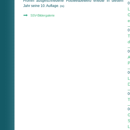
Fromm ausgeschriebene Fotowettbewerb erlebte in diesem
0
Jahr seine 10. Auflage.
(rs)
L
G
SSV-Bildergalerie
e
0
T
d
0
A
P
0
L
D
0
T
0
G
S
L