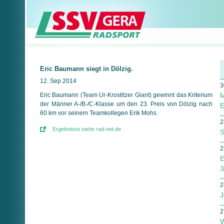
Eric Baumann siegt in Dölzig.
12. Sep 2014
3
Eric Baumann (Team Ur-Krostitzer Giant) gewinnt das Kriterium
M
der Männer A-/B-/C-Klasse um den 23. Preis von Dölzig nach
E
60 km vor seinem Teamkollegen Erik Mohs.
2
Ergebnisse siehe rad-net.de
S
2
E
3
2
J
2
W