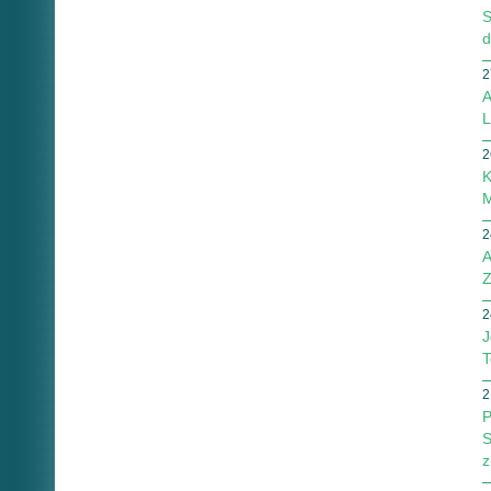
S
d
2
A
L
2
K
M
2
A
Z
2
J
T
2
P
S
z