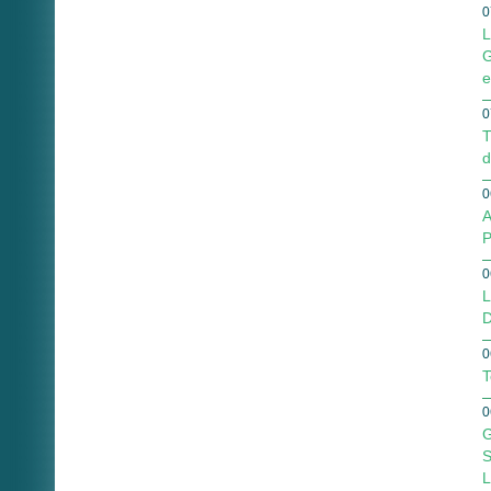
0
L
G
e
0
T
d
0
A
P
0
L
D
0
T
0
G
S
L