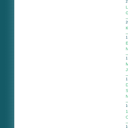
2
L
G
2
K
1
E
N
1
M
J
1
D
S
N
1
1
O
1