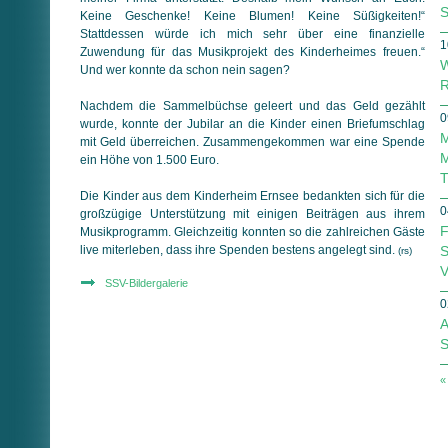
S
Keine Geschenke! Keine Blumen! Keine Süßigkeiten!“
Stattdessen würde ich mich sehr über eine finanzielle
1
Zuwendung für das Musikprojekt des Kinderheimes freuen.“
W
Und wer konnte da schon nein sagen?
R
Nachdem die Sammelbüchse geleert und das Geld gezählt
0
wurde, konnte der Jubilar an die Kinder einen Briefumschlag
M
mit Geld überreichen. Zusammengekommen war eine Spende
M
ein Höhe von 1.500 Euro.
T
Die Kinder aus dem Kinderheim Ernsee bedankten sich für die
0
großzügige Unterstützung mit einigen Beiträgen aus ihrem
F
Musikprogramm. Gleichzeitig konnten so die zahlreichen Gäste
live miterleben, dass ihre Spenden bestens angelegt sind.
S
(rs)
V
SSV-Bildergalerie
0
A
S
«