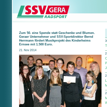
Zum 50. eine Spende statt Geschenke und Blumen.
Geraer Unternehmer und SSV-Sportdirektor Bernd
Herrmann fördert Musikprojekt des Kinderheims
3
Ernsee mit 1.500 Euro.
T
21. Nov 2014
2
C
P
J
2
L
M
2
M
W