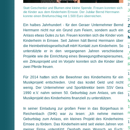
2
Statt Geschenke und Blumen eine kleine Spende. Freuen konnten sich
J
die Kinder aus dem Kinderheim Ernsee. Der Jubilar Bernd Herrmann
konnte einen Briefumschlag mit 1.500 Euro überreichen.
2
Ein halbes Jahrhundert - für den Geraer Unternehmer Bernd
Z
Herrmann nicht nur ein Grund zum Feiern, sondern auch ein
G
Anlass etwas Gutes zu tun. Freuen konnten sich die Kinder vom
M
Kinderheim in Ernsee. Seit Jahren hält Bernd Herrmann über
die Heimbetriebsgesellschaft mbH Kontakt zum Kinderheim. So
1
unterstützte er in den vergangenen Jahren verschiedene
„
Projekte wie die Einrichtung eines Bewegungstherapieraumes,
R
ein Zirkusprojekt und im Vorjahr konnten sich die Kinder über
R
zwei Pferde freuen.
1
Für 2014 hatten sich die Bewohner des Kinderheims für ein
S
Musikprojekt entschieden. Und das kostet Geld und nicht
C
wenig. Der Unternehmer und Sportdirektor beim SSV Gera
1990 e.V. nahm seinen 50. Geburtstag zum Anlass, um das
1
Musikprojekt des Kinderheims finanziell zu unterstützen.
M
1
In seiner Einladung zur großen Feier in das Bürgerhaus in
m
Reichenbach (SHK) war zu lesen: „Ich nehme meinen
Geburtstag zum Anlass, ein kleines Projekt des Kinderheims
1
Ernsee zu fördern. Das Kinderheim wird seit vielen Jahren von
S
meiner Firma unterstützt. Deshalb mein Wunsch an Euch: