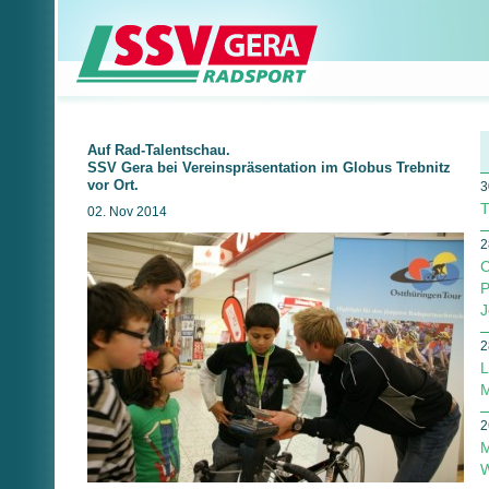
Auf Rad-Talentschau.
SSV Gera bei Vereinspräsentation im Globus Trebnitz
vor Ort.
3
T
02. Nov 2014
2
C
P
J
2
L
M
2
M
W