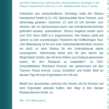
Auf Rad-Talentschau während des verkaufsoffenen Sonntags in der
2
Globus Handelshof GmbH & Co. KG, Betriebsstätte Gera-Trebnitz.
J
Anlässlich des verkaufsoffenen Sonntags hatte der Globus
2
Handelshof GmbH & Co. KG, Betriebsstätte Gera-Trebnitz, zum
Z
Vereinstag geladen. Zwischen 13 und 18 Uhr konnten sich
G
Vereine, die im Jahresverlauf durch das Handelsunternehmen
M
gefördert wurden, präsentieren. Dieses Angebot wurde auch
vom SSV Gera 1990 e.V. angenommen. Der Globus zählt seit
1
Jahren zu den zuverlässigen Förderern der Ostthüringen Tour.
„
„Die Beteiligung ist für uns eine Selbstverständlichkeit, können
wir doch so dem Globus für die Unterstützung etwas
R
zurückgeben. Gleichzeitig bietet sich für den Verein die
R
Möglichkeit, Kinder, die mit ihren Eltern zum Einkauf gekommen
waren, für den Radsport zu begeistern“, so SSV-
1
Geschäftsführer Reinhard Schulze, der gemeinsam mit den
S
Trainern Paula Kerndt, Lucas Schädlich und André Wolf an
C
diesem Tag mit zwei Ergometern vor Ort war.
1
Bleibt nun abzuwarten, welches der Kinder, die ihr Können auf
M
dem Ergometer getestet hatten, den Weg in den Geraer
1
Radsportverein findet.
(rs)
m
SSV-Bildergalerie
1
S