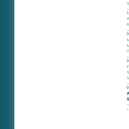
S
1
W
R
0
M
M
T
0
F
S
V
0
A
S
«