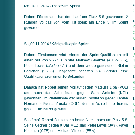
2
Mo, 10.11.2014 /
Platz 5 im Sprint
J
Robert Förstemann hat den Lauf um Platz 5-8 gewonnen, 2
2
Runden Vollgas von vorn, ist somit am Ende 5. im Sprint
Z
geworden.
G
M
So, 09.11.2014 /
Königsdisziplin Sprint
1
„
Robert Förstemann wird Vierter der Sprint-Qualifikation mit
einer Zeit von 9.774 s, hinter Matthew Glaetzer (AUS/9.516),
R
Peter Lewis (JAY/9.747 ) und dem wiedergenesenen Stefan
R
Bötticher (9.768). Insgesamt schaffen 24 Sprinter eine
Qualifikationszeit unter 10 Sekunden!
1
S
Danach hat Robert seinen Vorlauf gegen Mateusz Lipa (POL)
C
und auch das Achtelfinale gegen Sam Webster (NZL)
gewonnen. Im Viertelfinale war leider Endstation gegen Fabian
1
Hernando Puerta Zapata (COL), der im Achtelfinale bereits
M
gegen Eric Balzer gewann.
1
m
So kämpft Robert Förstemann heute Nacht noch um Platz 5-8.
Seine Gegner gegen 0 Uhr MEZ sind Peter Lewis (JAY), Pavel
1
Kelemen (CZE) und Michael 'Almeda (FRA).
S