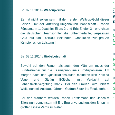
S
So, 09.11.2014 /
Weltcup-Silber
1
W
Es hat nicht sollen sein mit dem ersten Weltcup-Gold dieser
R
Saison - mit der kurzfristig umgebauten Mannschaft - Robert
Förstemann 1, Joachim Eilers 2 und Eric Engler 3 - erreichten
0
die deutschen Teamsprinter die Silbermedaille, verpassten
M
Gold nur um 14/1000 Sekunden. Gratulation zur großen
M
kämpferischen Leistung !
T
0
Sa, 08.11.2014 /
Hiobsbotschaft
F
S
Sowohl bei den Frauen als auch den Männern muss der
V
Bundestrainer für die Teamsprint-Finals umdisponieren. Am
Morgen nach den Qualifikationsläufen meldeten sich Kristina
0
Vogel und Stefan Bötticher mit Verdacht auf
A
Lebensmittelvergiftung krank. Bei den Frauen wird Miriam
S
Welte nun mit Ausdauerfahrerin Gudrun Stock ins Finale gehen.
«
Bei den Männern werden Robert Förstemann und Joachim
Eilers nun gemeinsam mit Eric Engler versuchen, den Briten im
großen Finale Paroli zu bieten.