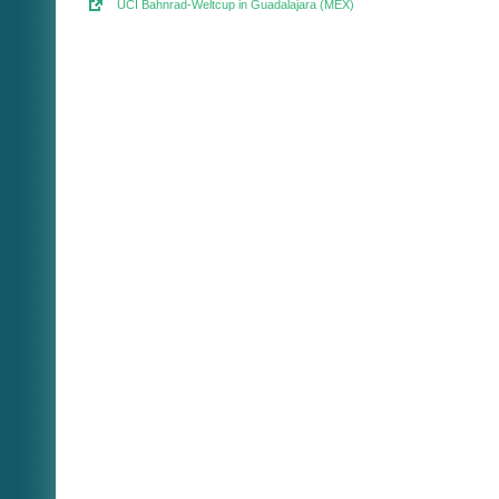
UCI Bahnrad-Weltcup in Guadalajara (MEX)