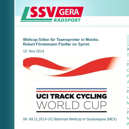
Weltcup-Silber für Teamsprinter in Mexiko.
Robert Förstemann Fünfter im Sprint.
3
10. Nov 2014
T
2
C
P
J
2
L
M
2
M
08.-09.11.2014 UCI Bahnrad-Weltcup in Guadalajara (MEX)
W