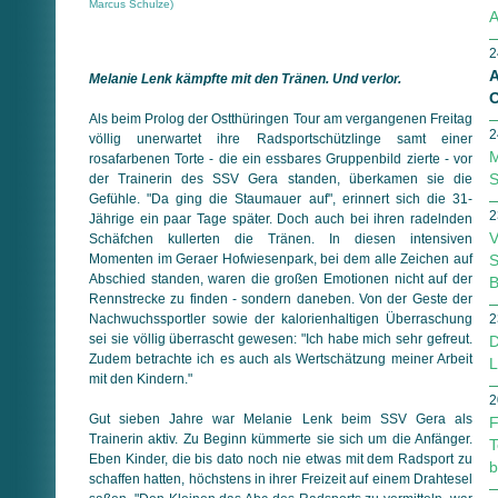
Marcus Schulze)
A
2
A
Melanie Lenk kämpfte mit den Tränen. Und verlor.
O
Als beim Prolog der Ostthüringen Tour am vergangenen Freitag
2
völlig unerwartet ihre Radsportschützlinge samt einer
M
rosafarbenen Torte - die ein essbares Gruppenbild zierte - vor
S
der Trainerin des SSV Gera standen, überkamen sie die
Gefühle. "Da ging die Staumauer auf", erinnert sich die 31-
2
Jährige ein paar Tage später. Doch auch bei ihren radelnden
V
Schäfchen kullerten die Tränen. In diesen intensiven
Momenten im Geraer Hofwiesenpark, bei dem alle Zeichen auf
S
Abschied standen, waren die großen Emotionen nicht auf der
B
Rennstrecke zu finden - sondern daneben. Von der Geste der
Nachwuchssportler sowie der kalorienhaltigen Überraschung
2
sei sie völlig überrascht gewesen: "Ich habe mich sehr gefreut.
D
Zudem betrachte ich es auch als Wertschätzung meiner Arbeit
L
mit den Kindern."
2
Gut sieben Jahre war Melanie Lenk beim SSV Gera als
F
Trainerin aktiv. Zu Beginn kümmerte sie sich um die Anfänger.
T
Eben Kinder, die bis dato noch nie etwas mit dem Radsport zu
b
schaffen hatten, höchstens in ihrer Freizeit auf einem Drahtesel