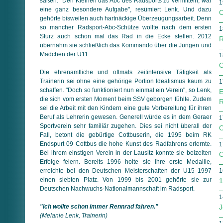
saßen. "Den Kleinen das Abc des Radsports zu vermitteln, war
1
eine ganz besondere Aufgabe", resümiert Lenk. Und dazu
O
gehörte bisweilen auch hartnäckige Überzeugungsarbeit. Denn
so mancher Radsport-Abc-Schütze wollte nach dem ersten
1
Sturz auch schon mal das Rad in die Ecke stellen. 2012
R
übernahm sie schließlich das Kommando über die Jungen und
Mädchen der U11.
1
O
Die ehrenamtliche und oftmals zeitintensive Tätigkeit als
Trainerin sei ohne eine gehörige Portion Idealismus kaum zu
1
schaffen. "Doch so funktioniert nun einmal ein Verein", so Lenk,
E
die sich vom ersten Moment beim SSV geborgen fühlte. Zudem
R
sei die Arbeit mit den Kindern eine gute Vorbereitung für ihren
Beruf als Lehrerin gewesen. Generell würde es in dem Geraer
1
Sportverein sehr familiär zugehen. Dies sei nicht überall der
O
Fall, betont die gebürtige Cottbuserin, die 1995 beim RK
Endspurt 09 Cottbus die hohe Kunst des Radfahrens erlernte.
1
Bei ihrem einstigen Verein in der Lausitz konnte sie beizeiten
O
Erfolge feiern. Bereits 1996 holte sie ihre erste Medaille,
erreichte bei den Deutschen Meisterschaften der U15 1997
1
einen siebten Platz. Von 1999 bis 2001 gehörte sie zur
1
Deutschen Nachwuchs-Nationalmannschaft im Radsport.
1
"Ich wollte schon immer Rennrad fahren."
J
(Melanie Lenk, Trainerin)