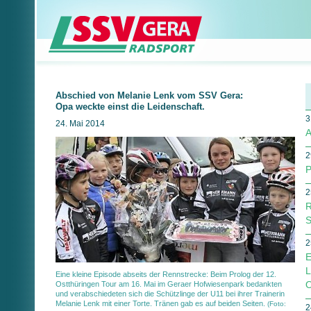
Abschied von Melanie Lenk vom SSV Gera:
Opa weckte einst die Leidenschaft.
3
24. Mai 2014
A
2
P
2
R
S
2
E
L
Eine kleine Episode abseits der Rennstrecke: Beim Prolog der 12.
O
Ostthüringen Tour am 16. Mai im Geraer Hofwiesenpark bedankten
und verabschiedeten sich die Schützlinge der U11 bei ihrer Trainerin
Melanie Lenk mit einer Torte. Tränen gab es auf beiden Seiten.
(Foto:
2