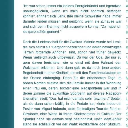
1
A
"Ich war schon immer ein kleines Energiebündel und irgendwie
unausgeglichen, wenn ich mich nicht sportlich betätigen
T
konnte", erinnert sich Lenk. Ihre kleine Schwester habe immer
1
darunter leiden müssen und gestöhnt, wenn sie Zuhause war
und sich beim Training nicht auspowern konnte: "Da habe ich
J
sie ganz schön genervt."
R
Doch die Leidenschaft für die Zweirad-Materie wurde bei Lenk,
1
die sich selbst als "Bergfloh" bezeichnet und deren bevorzugtes
S
Terrain fordernde Anhöhen sind, schon viel früher geweckt.
1
Wenn vielleicht auch unbewusst. Da war der Opa, der nur zu
gern davon berichtete, wie er einst mit dem Fahrrad den
M
Watzmann erklomm. Und dann gab es da noch jene andere
1
Begebenheit in ihrer Kindheit, die mit den Familienurlauben an
M
der Ostsee einherging. Denn für die erholsamen Tage im
hohen Norden mietete sich die Familie immer in der Wohnung
0
einer Frau ein, deren Tochter eine Radsportlerin war und in
W
deren Zimmer die zukünftige Sportlerin auf diverse Radsport-
Utensilien stieß: "Das hat mich damals sehr fasziniert." Später,
L
als sie dann schon kräftig in die Pedale trat, zierte indes ein
0
Poster von Miguel Indurain, dem fünfmaligen Tour-de-France-
S
Gewinner, eine Wand in ihrem Kinderzimmer in Cottbus. Der
Spanier habe sie damals sehr beeindruckt. Nach dem Abitur
2
stand sie schließlich vor der Wahl: Profikarriere oder Studium.
N