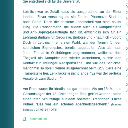
Sie entschied sich für die Universität.
0
Letztlich war es Zufall, dass sie ausgerechnet an der Elster
G
landete. Zuvor verschlug es sie für ein Pharmazie-Studium
N
nach Berlin. Doch die trockene Laborarbeit war nicht so ihr
G
Ding. Die Radsportlerin, die zudem auch als Kampfrichterin
und Anti-Doping-Beauftragte tätig ist, entschloss sich für ein
0
Lehramtsstudium für Geografie, Biologie und - natürlich - Sport.
M
Doch in Leipzig, ihrer ersten Wahl, war der Termin für den
sportlichen Eignungstest bereits abgelaufen. Also ab nach
0
Jena. Einmal in Ostthüringen angekommen, wollte sie ihre
T
Tätigkeit als Kampfrichterin wieder aufnehmen, suchte den
S
Kontakt zur Thüringer Radsportszene. Und wie das Schicksal
manchmal so spielt, wurde ausgerechnet beim SSV Gera eine
0
Trainerstelle frei. Lenk fackelte nicht lange: "Es war der perfekte
J
Ausgleich zum Studium."
0
Am Ende wurde ihr Idealismus gar belohnt. Als am 18. Mai die
J
Gesamtsieger der 12. Ostthüringen Tour gekürt wurden, stand
einer ihrer Schützlinge auf dem obersten Treppchen: Lucas
«
Küfner. "Das war ein schönes Abschiedsgeschenk."
(Marcus
Schulze / 24.05.14 / OTZ)
siehe otz.de