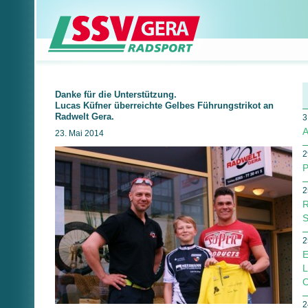
Danke für die Unterstützung.
Lucas Küfner überreichte Gelbes Führungstrikot an
Radwelt Gera.
3
A
23. Mai 2014
2
P
2
R
S
2
E
L
O
2