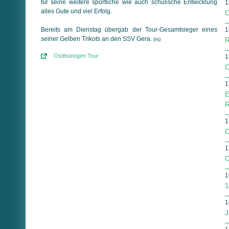
für seine weitere sportliche wie auch schulische Entwicklung
1
alles Gute und viel Erfolg.
O
Bereits am Dienstag übergab der Tour-Gesamtsieger eines
1
seiner Gelben Trikots an den SSV Gera.
R
(rs)
Ostthüringen Tour
1
O
1
E
R
1
O
1
O
1
1
1
J