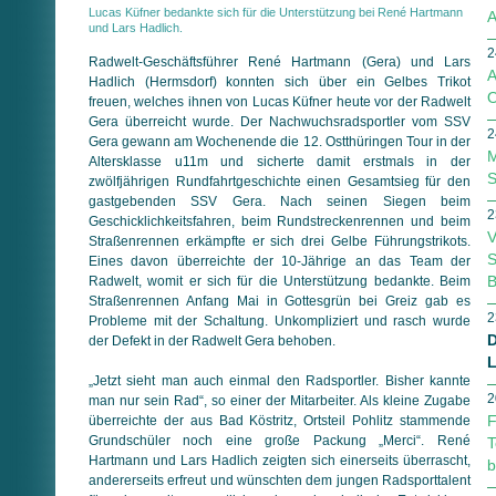
Lucas Küfner bedankte sich für die Unterstützung bei René Hartmann
A
und Lars Hadlich.
2
Radwelt-Geschäftsführer René Hartmann (Gera) und Lars
A
Hadlich (Hermsdorf) konnten sich über ein Gelbes Trikot
O
freuen, welches ihnen von Lucas Küfner heute vor der Radwelt
Gera überreicht wurde. Der Nachwuchsradsportler vom SSV
2
Gera gewann am Wochenende die 12. Ostthüringen Tour in der
M
Altersklasse u11m und sicherte damit erstmals in der
S
zwölfjährigen Rundfahrtgeschichte einen Gesamtsieg für den
gastgebenden SSV Gera. Nach seinen Siegen beim
2
Geschicklichkeitsfahren, beim Rundstreckenrennen und beim
V
Straßenrennen erkämpfte er sich drei Gelbe Führungstrikots.
S
Eines davon überreichte der 10-Jährige an das Team der
B
Radwelt, womit er sich für die Unterstützung bedankte. Beim
Straßenrennen Anfang Mai in Gottesgrün bei Greiz gab es
2
Probleme mit der Schaltung. Unkompliziert und rasch wurde
D
der Defekt in der Radwelt Gera behoben.
L
„Jetzt sieht man auch einmal den Radsportler. Bisher kannte
2
man nur sein Rad“, so einer der Mitarbeiter. Als kleine Zugabe
F
überreichte der aus Bad Köstritz, Ortsteil Pohlitz stammende
Grundschüler noch eine große Packung „Merci“. René
T
Hartmann und Lars Hadlich zeigten sich einerseits überrascht,
b
andererseits erfreut und wünschten dem jungen Radsporttalent