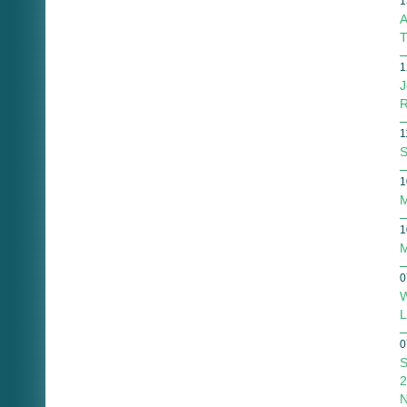
1
A
T
1
J
R
1
S
1
M
1
M
0
W
L
0
S
2
N