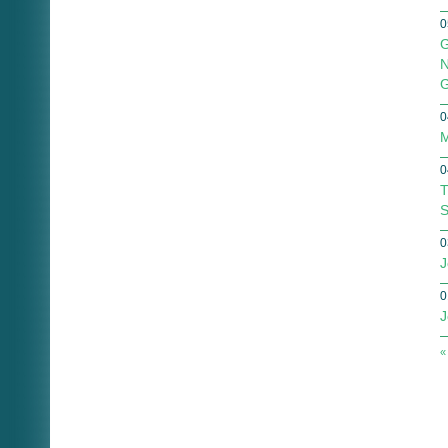
0
G
N
G
0
M
0
T
S
0
J
0
J
«