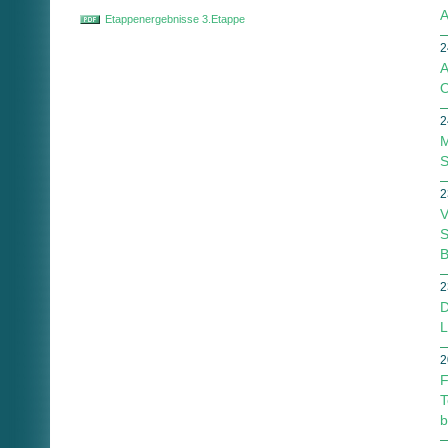
A
Etappenergebnisse 3.Etappe
2
A
O
2
M
S
2
V
S
B
2
D
L
2
F
T
b