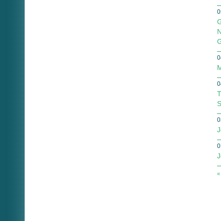
0
G
N
G
0
M
0
T
S
0
J
0
J
«