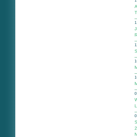
1
A
T
1
J
R
1
S
1
M
1
M
0
W
L
0
S
2
N