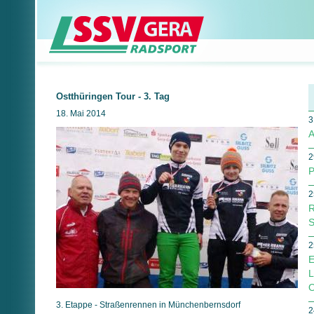
Ostthüringen Tour - 3. Tag
18. Mai 2014
3
A
2
P
2
R
S
2
E
L
O
3. Etappe - Straßenrennen in Münchenbernsdorf
2