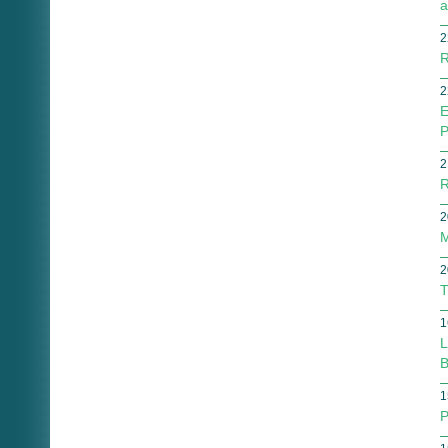
a
2
R
2
E
P
2
R
2
M
2
T
1
L
B
1
P