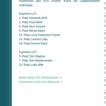
Radrennen des RSV Gröditz "Rund um Lampertswalde"
F
unterwegs...
B
Ergebnis u13:
2
1. Platz Domenik Wolf
Q
2. Platz Paul Weiß
b
3. Platz Nico Kirsche
4. Platz Moritz Adam
2
12. Platz Lena-Fabienne Franke
S
14. Platz Lennert Lifka
E
19. Platz Dennis Kühn
2
Ergebnis u15:
N
5. Platz Tom Wagner
7. Platz Tom Waldenmaier
2
15. Platz Luke Wilk
Z
N
Bilder siehe SSV-Bildergalerie >>
2
Ergebnisse siehe zpn-timing.de >>
A
2
E
S