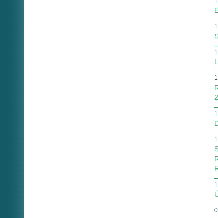
1
E
1
S
1
L
1
R
2
1
D
1
S
R
R
1
Ü
0