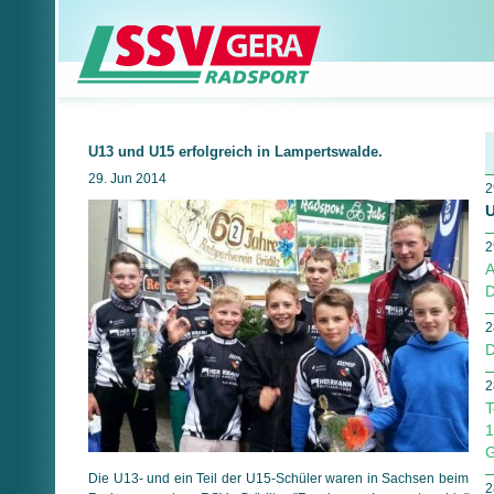
U13 und U15 erfolgreich in Lampertswalde.
29. Jun 2014
2
U
2
A
D
2
D
2
T
1
G
Die U13- und ein Teil der U15-Schüler waren in Sachsen beim
2