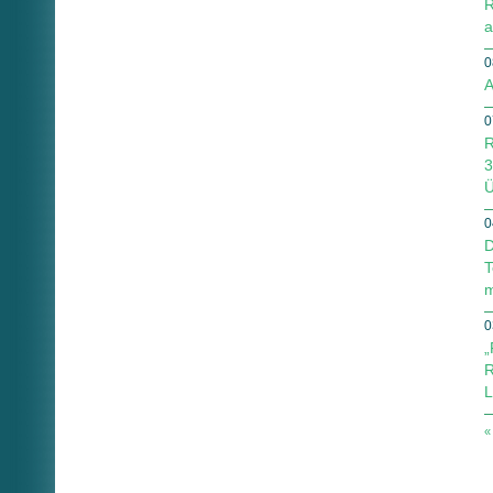
R
a
0
A
0
R
3
Ü
0
D
T
m
0
„
R
L
«