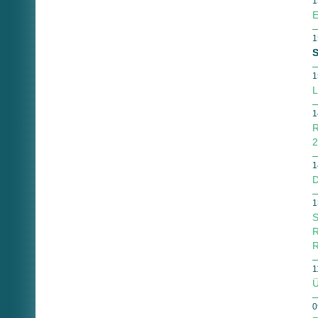
1
E
1
S
1
L
1
R
2
1
D
1
S
R
R
1
Ü
0