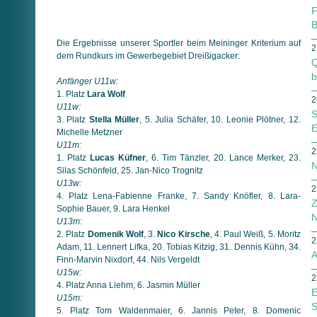
F
B
Die Ergebnisse unserer Sportler beim Meininger Kriterium auf
2
dem Rundkurs im Gewerbegebiet Dreißigacker:
Q
b
Anfänger U11w:
1. Platz
Lara Wolf
2
U11w:
S
3. Platz
Stella Müller
, 5. Julia Schäfer, 10. Leonie Plötner, 12.
E
Michelle Metzner
U11m:
2
1. Platz
Lucas Küfner
, 6. Tim Tänzler, 20. Lance Merker, 23.
N
Silas Schönfeld, 25. Jan-Nico Trognitz
U13w:
2
4. Platz Lena-Fabienne Franke, 7. Sandy Knöfler, 8. Lara-
Z
Sophie Bauer, 9. Lara Henkel
N
U13m:
2. Platz
Domenik Wolf
, 3.
Nico Kirsche
, 4. Paul Weiß, 5. Moritz
2
Adam, 11. Lennert Lifka, 20. Tobias Kitzig, 31. Dennis Kühn, 34.
A
Finn-Marvin Nixdorf, 44. Nils Vergeldt
U15w:
2
4. Platz Anna Liehm, 6. Jasmin Müller
E
U15m:
S
5. Platz Tom Waldenmaier, 6. Jannis Peter, 8. Domenic