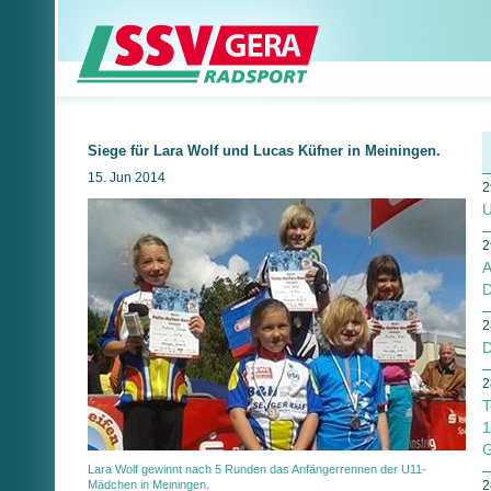
Siege für Lara Wolf und Lucas Küfner in Meiningen.
15. Jun 2014
2
U
2
A
D
2
D
2
T
1
G
Lara Wolf gewinnt nach 5 Runden das Anfängerrennen der U11-
Mädchen in Meiningen.
2