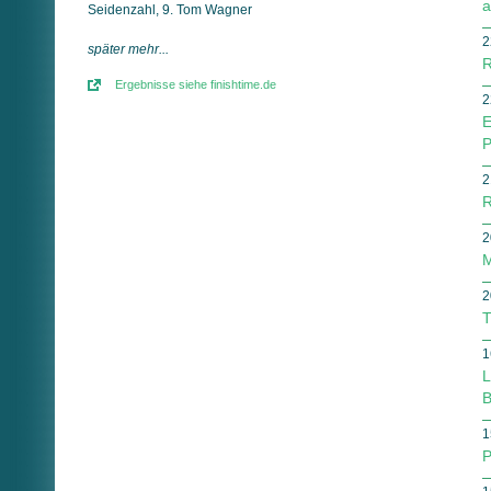
a
Seidenzahl, 9. Tom Wagner
2
später mehr...
R
Ergebnisse siehe finishtime.de
2
E
P
2
R
2
M
2
T
1
L
B
1
P