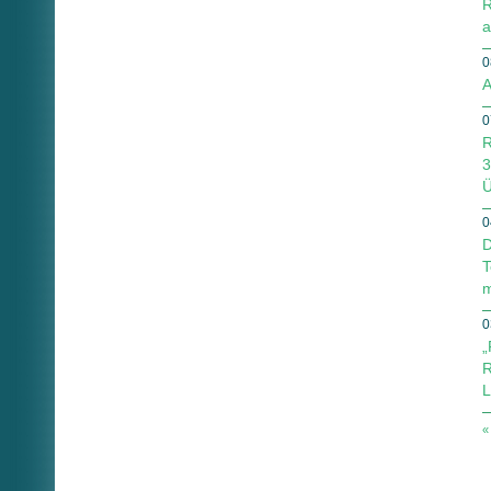
R
a
0
A
0
R
3
Ü
0
D
T
m
0
„
R
L
«