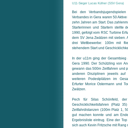
U11-Sieger Lucas Küfner (SSV Gera)
Bei den Verbandsjugendspielen 
Verbandes in Gera waren 50 Aktive 
zehn Jahren am Start. Das zahlenmä
Starterinnen und Startern stellt
1990, gefolgt vom RSC Turbine Erfu
dem SV Jena Zwätzen mit sieben.
drei Wettbewerbe: 100m mit fli
stehendem Start und Geschicklichke
In der u11m ging der Gesamtsieg
Gera 1990. Der Schützling von An
gewann das 500m Zeitfahren und pla
anderen Disziplinen jeweils auf
weiteren Podestplätzen im Gesa
Erfurter Morice Ostermann und T
Zwätzen.
Pech für Silas Schönfeld, de
Geschicklichkeitsfahren (Platz 3
Zeitfahrdistanzen (100m Platz 1, 
gut machen konnte und am Ende 
Ergebnisliste eintrug. Eine der Top
sich auch Kevin Fritzsche mit Rang 