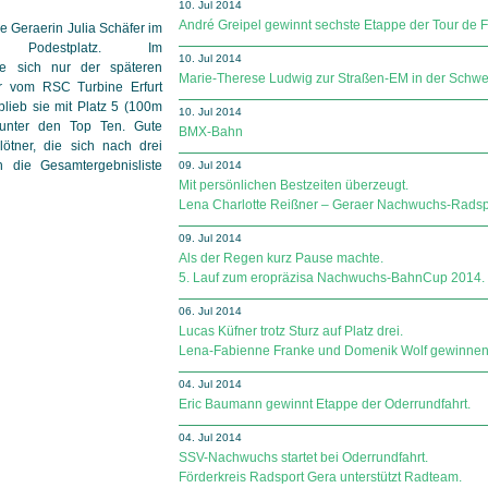
10. Jul 2014
André Greipel gewinnt sechste Etappe der Tour de F
ie Geraerin Julia Schäfer im
n Podestplatz. Im
10. Jul 2014
sie sich nur der späteren
Marie-Therese Ludwig zur Straßen-EM in der Schwei
r vom RSC Turbine Erfurt
blieb sie mit Platz 5 (100m
10. Jul 2014
 unter den Top Ten. Gute
BMX-Bahn
ötner, die sich nach drei
 die Gesamtergebnisliste
09. Jul 2014
Mit persönlichen Bestzeiten überzeugt.
Lena Charlotte Reißner – Geraer Nachwuchs-Radspo
09. Jul 2014
Als der Regen kurz Pause machte.
5. Lauf zum eropräzisa Nachwuchs-BahnCup 2014.
06. Jul 2014
Lucas Küfner trotz Sturz auf Platz drei.
Lena-Fabienne Franke und Domenik Wolf gewinnen B
04. Jul 2014
Eric Baumann gewinnt Etappe der Oderrundfahrt.
04. Jul 2014
SSV-Nachwuchs startet bei Oderrundfahrt.
Förderkreis Radsport Gera unterstützt Radteam.