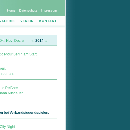
Home
Datenschutz
Impressum
GALERIE
VEREIN
KONTAKT
»
«
»
Okt
Nov
Dez
2014
ds-tour Berlin am Start.
ien.
n pur an.
tte Reißner.
Bahn Ausdauer.
n bei Verbandsjugendspielen.
City Night.