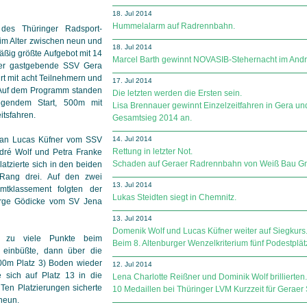
18. Jul 2014
Hummelalarm auf Radrennbahn.
des Thüringer Radsport-
im Alter zwischen neun und
18. Jul 2014
ßig größte Aufgebot mit 14
Marcel Barth gewinnt NOVASIB-Stehernacht im Andr
e der gastgebende SSV Gera
rt mit acht Teilnehmern und
17. Jul 2014
 Auf dem Programm standen
Die letzten werden die Ersten sein.
egendem Start, 500m mit
Lisa Brennauer gewinnt Einzelzeitfahren in Gera un
itsfahren.
Gesamtsieg 2014 an.
 an Lucas Küfner vom SSV
14. Jul 2014
Rettung in letzter Not.
dré Wolf und Petra Franke
Schaden auf Geraer Radrennbahn von Weiß Bau Gmb
tzierte sich in den beiden
 Rang drei. Auf den zwei
13. Jul 2014
mtklassement folgten der
Lukas Steidten siegt in Chemnitz.
orge Gödicke vom SV Jena
13. Jul 2014
Domenik Wolf und Lucas Küfner weiter auf Siegkurs
r zu viele Punkte beim
Beim 8. Altenburger Wenzelkriterium fünf Podestplät
5) einbüßte, dann über die
500m Platz 3) Boden wieder
12. Jul 2014
sich auf Platz 13 in die
Lena Charlotte Reißner und Dominik Wolf brillierten.
 Ten Platzierungen sicherte
10 Medaillen bei Thüringer LVM Kurzzeit für Gerae
neun.