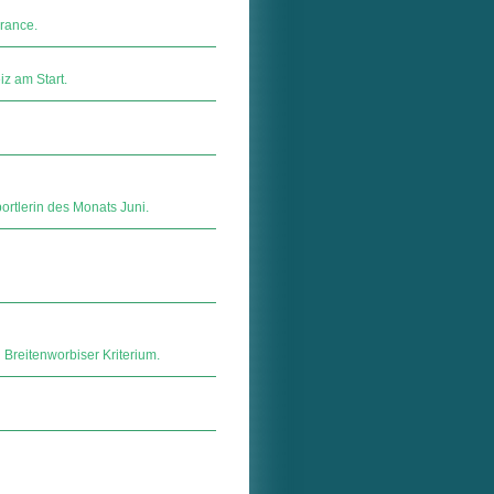
rance.
z am Start.
rtlerin des Monats Juni.
reitenworbiser Kriterium.