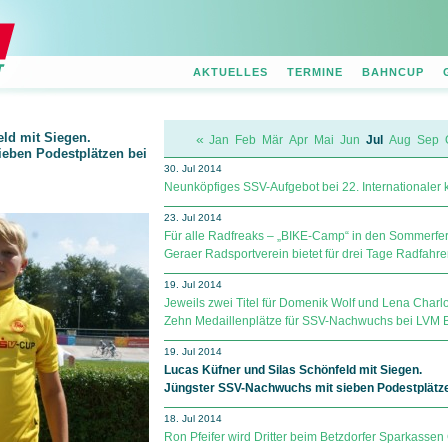
AKTUELLES
TERMINE
BAHNCUP
ld mit Siegen.
«
Jan
Feb
Mär
Apr
Mai
Jun
Jul
Aug
Sep
eben Podestplätzen bei
30. Jul 2014
Neunköpfiges SSV-Aufgebot bei 22. Internationaler ki
23. Jul 2014
Für alle Radfreaks – „BIKE-Camp“ in den Sommerfer
Geraer Radsportverein bietet für drei Tage Radfahre
19. Jul 2014
Jeweils zwei Titel für Domenik Wolf und Lena Charlo
Zehn Medaillenplätze für SSV-Nachwuchs bei LVM 
19. Jul 2014
Lucas Küfner und Silas Schönfeld mit Siegen.
Jüngster SSV-Nachwuchs mit sieben Podestplätze
18. Jul 2014
Ron Pfeifer wird Dritter beim Betzdorfer Sparkassen 