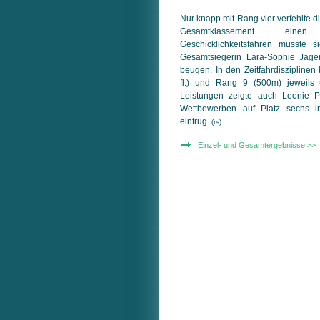
Nur knapp mit Rang vier verfehlte d
Gesamtklassement eine
Geschicklichkeitsfahren musste 
Gesamtsiegerin Lara-Sophie Jäge
beugen. In den Zeitfahrdisziplinen 
fl.) und Rang 9 (500m) jeweils
Leistungen zeigte auch Leonie Pl
Wettbewerben auf Platz sechs in
eintrug.
(rs)
Einzel- und Gesamtergebnisse >>