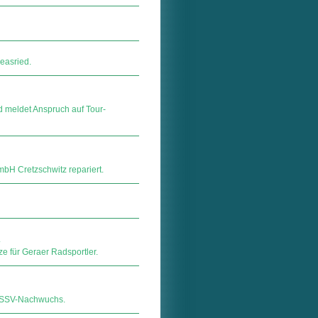
easried.
d meldet Anspruch auf Tour-
H Cretzschwitz repariert.
.
ze für Geraer Radsportler.
r SSV-Nachwuchs.