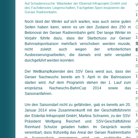
Auf Schadenssuche: Mitarbeiter der Elstertal-Infraprojekt GmbH und
W
des Fachdienstes Liegenschaften, Fachgebiet Sport inspizieren die
Geraer Radrennbahn.
1
A
Noch lässt der Winter auf sich warten, was auch seine guten
G
Seiten haben kann, wenn es um den Zustand des 250 m
Betonoval der Geraer Radrennbahn geht. Der lange Winter im
1
Vorjahr führte dazu, dass der Startschuss zur Geraer
S
Bahnradsportsaison mehrfach verschoben werden musste,
nicht zuletzt auch wegen der erforderlichen
E
Ausbesserungsarbeiten, die damals erst sehr verspätet
1
durchgeführt werden konnten.
R
Der Wettkampfkalender des SSV Gera weist aus, dass der
1
Geraer Nachwuchs bereits am 5. April in die Bahnsaison
J
starten wird. Auf dem Programm stehen der 1. Lauf zum
eropräzisa Nachwuchs-BahnCup 2014 sowie das
1
Saisonanfahren.
P
S
Um den Saisonstart nicht zu gefährden, gab es bereits am 20.
Januar 2014 eine Zusammenkunft mit der Geschäftsführerin
1
der Elstertal-Infraprojekt GmbH, Martina Schramm, zu der SSV-
A
Präsident Wolfgang Reichert und SSV-Geschäftsführer
Reinhard Schulze geladen hatten. Im Gespräch wurde
0
vereinbart, dass frühzeitig das Areal der Geraer Radrennbahn
J
in Augenschein genommen wird, um rechtzeitig die