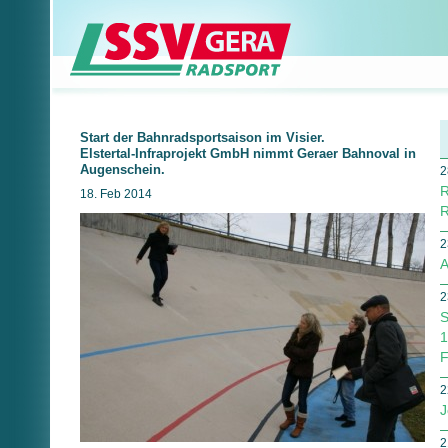
Start der Bahnradsportsaison im Visier.
Elstertal-Infraprojekt GmbH nimmt Geraer Bahnoval in
Augenschein.
2
R
18. Feb 2014
R
2
A
2
S
1
F
2
J
2