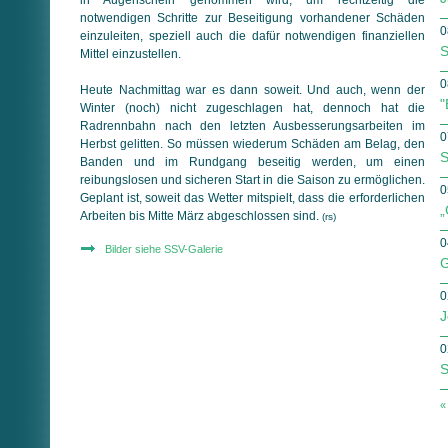
notwendigen Schritte zur Beseitigung vorhandener Schäden
0
einzuleiten, speziell auch die dafür notwendigen finanziellen
S
Mittel einzustellen.
0
Heute Nachmittag war es dann soweit. Und auch, wenn der
"
Winter (noch) nicht zugeschlagen hat, dennoch hat die
Radrennbahn nach den letzten Ausbesserungsarbeiten im
0
Herbst gelitten. So müssen wiederum Schäden am Belag, den
S
Banden und im Rundgang beseitig werden, um einen
reibungslosen und sicheren Start in die Saison zu ermöglichen.
0
Geplant ist, soweit das Wetter mitspielt, dass die erforderlichen
„
Arbeiten bis Mitte März abgeschlossen sind.
(rs)
0
Bilder siehe SSV-Galerie
G
0
J
0
S
«