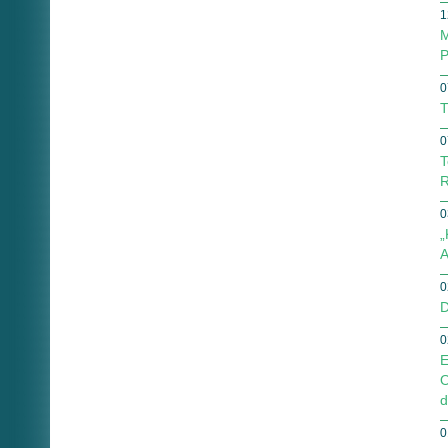
1
M
P
0
T
0
T
R
0
„
A
0
D
0
E
O
d
0