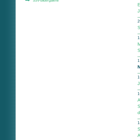
SSV-Bildergalerie
E
J
2
S
1
M
S
1
N
1
J
1
A
S
d
1
S
A