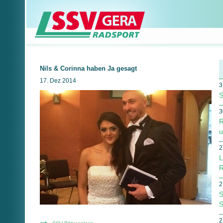
Nils & Corinna haben Ja gesagt
17. Dez 2014
3
S
3
R
u
2
L
R
2
S
S
2