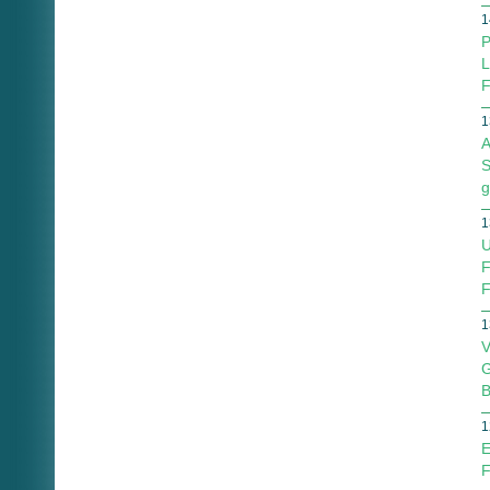
1
P
L
F
1
A
S
g
1
U
F
F
1
V
G
B
1
E
F