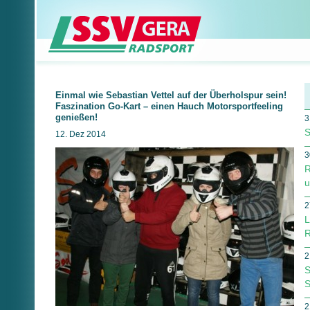
Einmal wie Sebastian Vettel auf der Überholspur sein!
Faszination Go-Kart – einen Hauch Motorsportfeeling
genießen!
3
S
12. Dez 2014
3
R
u
2
L
R
2
S
S
2