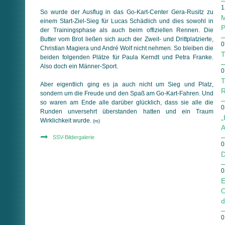
1
So wurde der Ausflug in das Go-Kart-Center Gera-Rusitz zu
M
einem Start-Ziel-Sieg für Lucas Schädlich und dies sowohl in
P
der Trainingsphase als auch beim offiziellen Rennen. Die
Butter vom Brot ließen sich auch der Zweit- und Drittplatzierte,
0
Christian Magiera und André Wolf nicht nehmen. So bleiben die
T
beiden folgenden Plätze für Paula Kerndt und Petra Franke.
Also doch ein Männer-Sport.
0
T
Aber eigentlich ging es ja auch nicht um Sieg und Platz,
R
sondern um die Freude und den Spaß am Go-Kart-Fahren. Und
so waren am Ende alle darüber glücklich, dass sie alle die
0
Runden unversehrt überstanden hatten und ein Traum
„
Wirklichkeit wurde.
(rs)
A
SSV-Bildergalerie
0
D
0
E
O
d
0