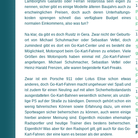
Lamborghini Gallardo oder Ferrari Testarossa sein eigen zu
1
nennen, sicher gibt es einige Modelle älteren Baujahrs auch zu
P
erschwinglichen Preisen, doch auch deren Unterhaltungs­
L
kosten sprengen schnell das verfügbare Budget eines
normalen Einkommens, also was tun?
F
1
Na klar, da gibt es doch Rusitz in Gera. Zwar nicht der Geburts­
ort von Michael Schuhmacher oder Sebastian Vettel, doch
A
zumindest gibt es dort ein Go-Kart-Center und es besteht die
S
Möglichkeit, Motorsport beim Go-Kart-Fahren zu erleben. Viele
g
Größen des Motorsports haben einmal mit „Go-Kart-Fahren“
angefangen. Michael Schuhmacher, Sebastian Vettel oder
1
Heinz-Harald Frenzen, alle waren begeisterte Kart-Freaks.
U
F
Zwar ist ein Porsche 911 oder Lotus Elise schon etwas
F
anderes, doch Go-Kart-Fahren macht ungeheuer viel Spaß und
ist zudem für einen Neuling auf mit allen Sicherheitsstandards
1
ausgestatteten Go-Kart-Bahnen wesentlich sicherer, als un­zäh­
V
li­ge PS auf der Straße zu bändigen. Dennoch gehört schon ein
G
wenig fahrerisches Können sowie Erfahrung dazu, um einen
B
Sportwagen sicher beherrschen zu können, auch wenn einige
hierbei anderer Meinung sind. Eigentlich müssten ehemalige
1
Radsportler und heutige Trainer dies bestens beherrschen.
E
Eigentlich! Was aber für den Radsport gilt, gilt auch für das Go-
F
Kart-Fahren: der eine kann es besser als der andere.