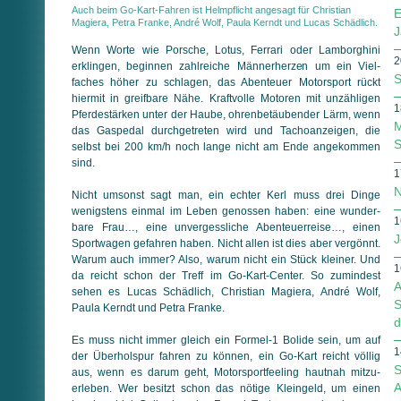
Auch beim Go-Kart-Fahren ist Helmpflicht angesagt für Christian
E
Magiera, Petra Franke, André Wolf, Paula Kerndt und Lucas Schädlich.
J
Wenn Worte wie Porsche, Lotus, Ferrari oder Lamborghini
2
erklingen, beginnen zahlreiche Männerherzen um ein Viel­
S
faches höher zu schlagen, das Abenteuer Motorsport rückt
hiermit in greifbare Nähe. Kraftvolle Motoren mit unzähligen
1
Pferdestärken unter der Haube, ohrenbetäubender Lärm, wenn
M
das Gaspedal durchgetreten wird und Tachoanzeigen, die
S
selbst bei 200 km/h noch lange nicht am Ende angekommen
sind.
1
N
Nicht umsonst sagt man, ein echter Kerl muss drei Dinge
wenigstens einmal im Leben genossen haben: eine wunder­
1
bare Frau…, eine unvergessliche Abenteuerreise…, einen
J
Sportwagen gefahren haben. Nicht allen ist dies aber vergönnt.
Warum auch immer? Also, warum nicht ein Stück kleiner. Und
1
da reicht schon der Treff im Go-Kart-Center. So zumindest
A
sehen es Lucas Schädlich, Christian Magiera, André Wolf,
S
Paula Kerndt und Petra Franke.
d
Es muss nicht immer gleich ein Formel-1 Bolide sein, um auf
1
der Überholspur fahren zu können, ein Go-Kart reicht völlig
S
aus, wenn es darum geht, Motorsportfeeling hautnah mit­zu­
A
erleben. Wer besitzt schon das nötige Kleingeld, um einen