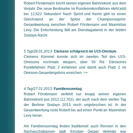
Robert Förstemann bricht seinen eigenen Bahnrekord aus dem
Vorjahr. Die neue Bestmarke im Rundenrekordfahren steht jetzt
bei 12,622 Sekunden! Nach Sprint und Keirin gibt es einen
Gleichstand an der Spitze der Championssprint-
Gesamtwertung zwischen Robert Förstemann und Maximilian
Levy. Die Entscheidung fällt am Dienstagabend in der letzten
Sixdays-Nacht.
5.Tag/28.01.2013:
Clemens erfolgreich im U15-Omnium
Clemens Kümmel konnte sich im zweiten Teil des U15-
Omniums nochmals steigern, über 50 Rd. Dänisches
Punktefahren Platz 2 einfahren und damit auch Platz 2 im
Omnium-Gesamtergebnis erreichen.
>>
4.Tag/27.01.2013:
Familiensonntag
Robert Förstemann verfehlt nur knapp seinen eigenen
Bahnrekord aus 2012 (12,702), der auch nach dem vierten Tag
der Berliner Sixdays 2013 noch ungebrochen ist. In der
Gesamtwertung rückt Robert bis auf einen Punkt an Maximilian
Levy heran.
Am Familiensonntag finden traditionell auch Rennen in den
Nachwuchsklassen statt. Einziger Geraer Vertreter war