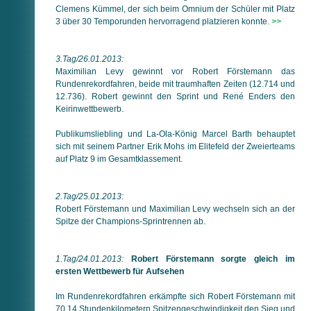
Clemens Kümmel, der sich beim Omnium der Schüler mit Platz
3 über 30 Temporunden hervorragend platzieren konnte.
>>
3.Tag/26.01.2013:
Maximilian Levy gewinnt vor Robert Förstemann das
Rundenrekordfahren, beide mit traumhaften Zeiten (12.714 und
12.736). Robert gewinnt den Sprint und René Enders den
Keirinwettbewerb.
Publikumsliebling und La-Ola-König Marcel Barth behauptet
sich mit seinem Partner Erik Mohs im Elitefeld der Zweierteams
auf Platz 9 im Gesamtklassement.
2.Tag/25.01.2013:
Robert Förstemann und Maximilian Levy wechseln sich an der
Spitze der Champions-Sprintrennen ab.
1.Tag/24.01.2013:
Robert Förstemann sorgte gleich im
ersten Wettbewerb für Aufsehen
Im Rundenrekordfahren erkämpfte sich Robert Förstemann mit
70,14 Stundenkilometern Spitzengeschwindigkeit den Sieg und