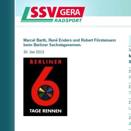
Marcel Barth, René Enders und Robert Förstemann
beim Berliner Sechstagerennen.
3
30. Jan 2013
M
S
2
P
2
T
2
U
2
A