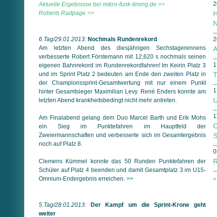
2
Aktuelle Ergebnisse bei mikro-funk-timing.de >>
Roberts Radpage >>
H
N
6.Tag/29.01.2013:
Nochmals Rundenrekord
2
Am letzten Abend des diesjährigen Sechstagerennens
A
verbesserte Robert Förstemann mit 12,620 s nochmals seinen
1
eigenen Bahnrekord im Rundenrekordfahren! Im Keirin Platz 3
und im Sprint Platz 2 bedeuten am Ende den zweiten Platz in
T
der Championssprint-Gesamtwertung mit nur einem Punkt
1
hinter Gesamtsieger Maximilian Levy. René Enders konnte am
U
letzten Abend krankheitsbedingt nicht mehr antreten.
1
Am Finalabend gelang dem Duo Marcel Barth und Erik Mohs
O
ein Sieg im Punktefahren im Hauptfeld der
Zweiermannschaften und verbesserte sich im Gesamtergebnis
S
noch auf Platz 8.
0
R
Clemens Kümmel konnte das 50 Runden Punktefahren der
Schüler auf Platz 4 beenden und damit Gesamtplatz 3 im U15-
Omnium-Endergebnis erreichen.
>>
«
5.Tag/28.01.2013:
Der Kampf um die Sprint-Krone geht
weiter