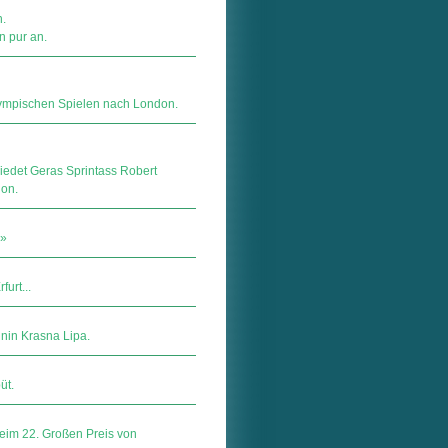
n.
n pur an.
ympischen Spielen nach London.
iedet Geras Sprintass Robert
on.
i»
urt...
nin Krasna Lipa.
üt.
eim 22. Großen Preis von