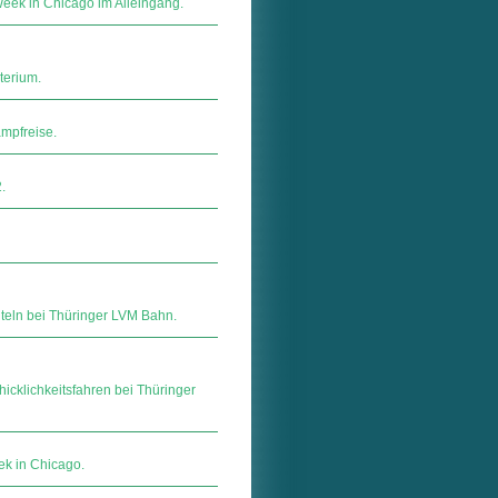
Week in Chicago im Alleingang.
terium.
ampfreise.
.
teln bei Thüringer LVM Bahn.
cklichkeitsfahren bei Thüringer
ek in Chicago.