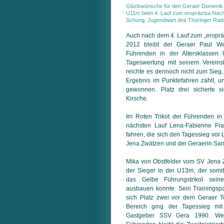
Glückwünsche für den Geraer Domenik 
U11m beim 4. Lauf zum eropräzisa Na
Schurig, Jugendwart des Thüringer Rad
Auch nach dem 4. Lauf zum „erop
2012 bleibt der Geraer Paul We
Führenden in der Altersklassen 
Tageswertung mit seinem Verein
reichte es dennoch nicht zum Sieg,
Ergebnis im Punktefahren zählt, 
gewonnen. Platz drei sicherte 
Kirsche.
Im Roten Trikot der Führenden i
nächsten Lauf Lena-Fabienne F
fahren, die sich den Tagessieg vor
Jena Zwätzen und der Geraerin San
Mika von Obstfelder vom SV Jena 
der Sieger in der U13m, der som
das Gelbe Führungstrikot seine
ausbauen konnte. Sein Trainingspar
sich Platz zwei vor dem Geraer 
Bereich ging der Tagessieg m
Gastgeber SSV Gera 1990. Wei