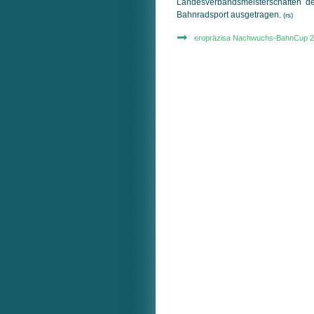
Landesverbandsmeisterschaften d
Bahnradsport ausgetragen.
(rs)
eropräzisa Nachwuchs-BahnCup 