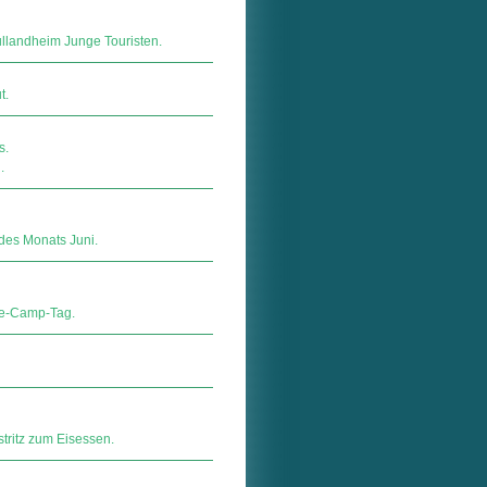
llandheim Junge Touristen.
t.
s.
.
des Monats Juni.
ke-Camp-Tag.
ritz zum Eisessen.