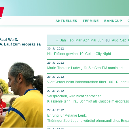
AKTUELLES
TERMINE
BAHNCUP
Paul Weiß.
«
Jan
Feb
Mär
Apr
Mai
Jun
Jul
Aug
Sep
4. Lauf zum eropräzisa
30. Jul 2012
Nils Plötner gewinnt 10. Celler City Night.
29. Jul 2012
Marie-Therese Ludwig für Straßen-EM nominiert.
29. Jul 2012
Vier Geraer beim Bahnmarathon über 1001 Runde i
27. Jul 2012
Versprochen, wird nicht gebrochen.
Klassenleiterin Frau Schmidt als Gast beim eropr
27. Jul 2012
Ehrung für Melanie Lenk.
Thüringer Sportjugend würdigt ehrenamtliches Eng