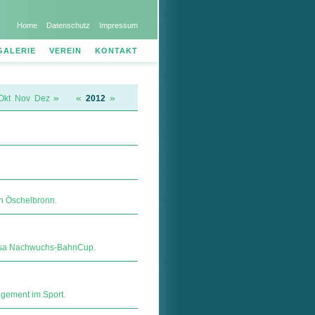
Home
Datenschutz
Impressum
GALERIE
VEREIN
KONTAKT
»
«
»
Okt
Nov
Dez
2012
n Öschelbronn.
äzisa Nachwuchs-BahnCup.
agement im Sport.