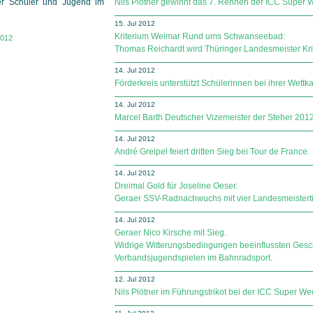
er Schüler und Jugend im
Nils Plötner gewinnt das 7. Rennen der ICC Super 
15. Jul 2012
Kriterium Weimar Rund ums Schwanseebad:
2012
Thomas Reichardt wird Thüringer Landesmeister Kri
14. Jul 2012
Förderkreis unterstützt Schülerinnen bei ihrer Wettk
14. Jul 2012
Marcel Barth Deutscher Vizemeister der Steher 2012
14. Jul 2012
André Greipel feiert dritten Sieg bei Tour de France.
14. Jul 2012
Dreimal Gold für Joseline Oeser.
Geraer SSV-Radnachwuchs mit vier Landesmeisterti
14. Jul 2012
Geraer Nico Kirsche mit Sieg.
Widrige Witterungsbedingungen beeinflussten Geschi
Verbandsjugendspielen im Bahnradsport.
12. Jul 2012
Nils Plötner im Führungstrikot bei der ICC Super We