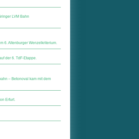
üringer LVM Bahn
m 6. Altenburger Wenzelkriterium.
auf der 6. TdF-Etappe.
nbahn – Betonoval kam mit dem
n Erfurt.