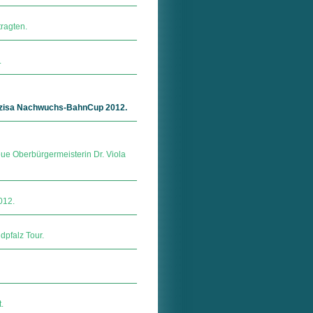
ragten.
.
räzisa Nachwuchs-BahnCup 2012.
ue Oberbürgermeisterin Dr. Viola
012.
dpfalz Tour.
.