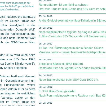
26. Jul 2012
Wolf zum Tagessieg in der
Rennradfahren ist gar nicht so schwer.
chwuchs-BahnCup von Michael
Drei tolle Tage im Bike-Camp des SSV Gera im Schu
sport-Verbandes.
25. Jul 2012
räzisa“ Nachwuchs-BahnCup
André Greipel gewinnt Nachtour-Kriterium in Stiphou
iß im Gelben Trikot des
U11m. Punktgleich in der
25. Jul 2012
skameraden Domenik Wolf,
Nach Wettkampfserie folgt der Sprung ins kühle Nas
 da bei Punktgleichheit das
3. Bike-Camp des SSV Gera endet mit Siegerehrung
und das hatte Domenik Wolf
sich der SSV-Renner Nico
25. Jul 2012
15 Top Ten Platzierungen in der laufenden Saison.
Vanessa Leske – Geraer Nachwuchs-Radsportlerin 
n der U11w wird auch beim
ranke vom SSV Gera 1990
24. Jul 2012
 Lea-Sophie Tänzler vom SV
Tricks und Stunts mit BMX-Rädern.
dy Knöfler erkämpfte.
Rostbratwürste am Lagerfeuer beenden zweiten Bi
24. Jul 2012
Zwätzen hieß auch diesmal
Neue Trainerstruktur beim SSV Gera 1990 e.V.
it im Gesamtklassement um
n Punktvorsprung weiter
23. Jul 2012
tner Valdrin Kurti sicherte
3. SSV- Bike-Camp gestartet.
Tom Wagner. Im weiblichen
Nach Rennradeingewöhnung Radtour nach Bad Köst
it Vanessa Leske an den
ter im Roten Trikot der
23. Jul 2012