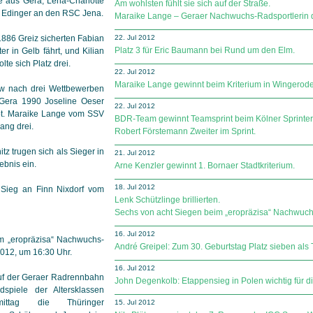
te aus Gera, Lena-Charlotte
Am wohlsten fühlt sie sich auf der Straße.
a Edinger an den RSC Jena.
Maraike Lange – Geraer Nachwuchs-Radsportlerin 
1886 Greiz sicherten Fabian
22. Jul 2012
Platz 3 für Eric Baumann bei Rund um den Elm.
r in Gelb fährt, und Kilian
lte sich Platz drei.
22. Jul 2012
Maraike Lange gewinnt beim Kriterium in Wingerode
5w nach drei Wettbewerben
Gera 1990 Joseline Oeser
22. Jul 2012
kot. Maraike Lange vom SSV
BDR-Team gewinnt Teamsprint beim Kölner Sprinter
ang drei.
Robert Förstemann Zweiter im Sprint.
tz trugen sich als Sieger in
21. Jul 2012
ebnis ein.
Arne Kenzler gewinnt 1. Bornaer Stadtkriterium.
18. Jul 2012
 Sieg an Finn Nixdorf vom
Lenk Schützlinge brillierten.
Sechs von acht Siegen beim „eropräzisa“ Nachwu
16. Jul 2012
um „eropräzisa“ Nachwuchs-
André Greipel: Zum 30. Geburtstag Platz sieben als T
012, um 16:30 Uhr.
16. Jul 2012
auf der Geraer Radrennbahn
John Degenkolb: Etappensieg in Polen wichtig für di
spiele der Altersklassen
tag die Thüringer
15. Jul 2012