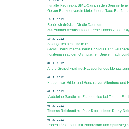
11. Jul 2012
Für alle Radfreaks: BIKE-Camp in den Sommerferie
Geraer Radsportverein bietet für drei Tage Radfahre
10. Jul 2012
René, wir drücken Dir die Daumen!
300 Aumaer verabschieden René Enders zu den Ol
10. Jul 2012
Solange ich atme, hoffe ich.
Geras Oberbürgermeisterin Dr. Viola Hahn verabsch
Förstemann zu den Olympischen Spielen nach Lond
09. Jul 2012
André Greipel «rad-net Radsportler des Monats Jun
09. Jul 2012
Ergebnisse, Bilder und Berichte von Altenburg und Erf
08. Jul 2012
Madeleine Sandig mit Etappensieg bei Tour de Femi
08. Jul 2012
Thomas Reichardt mit Platz 5 bei seinem Derny-Deb
08. Jul 2012
Robert Förstemann mit Bahnrekord und Sprintsieg b