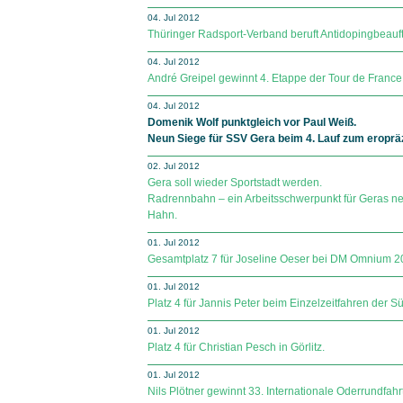
04. Jul 2012
Thüringer Radsport-Verband beruft Antidopingbeauft
04. Jul 2012
André Greipel gewinnt 4. Etappe der Tour de France
04. Jul 2012
Domenik Wolf punktgleich vor Paul Weiß.
Neun Siege für SSV Gera beim 4. Lauf zum erop
02. Jul 2012
Gera soll wieder Sportstadt werden.
Radrennbahn – ein Arbeitsschwerpunkt für Geras ne
Hahn.
01. Jul 2012
Gesamtplatz 7 für Joseline Oeser bei DM Omnium 2
01. Jul 2012
Platz 4 für Jannis Peter beim Einzelzeitfahren der Sü
01. Jul 2012
Platz 4 für Christian Pesch in Görlitz.
01. Jul 2012
Nils Plötner gewinnt 33. Internationale Oderrundfahrt