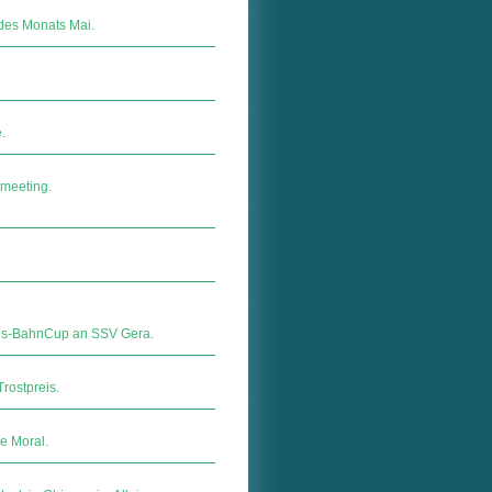
des Monats Mai.
.
meeting.
chs-BahnCup an SSV Gera.
rostpreis.
e Moral.