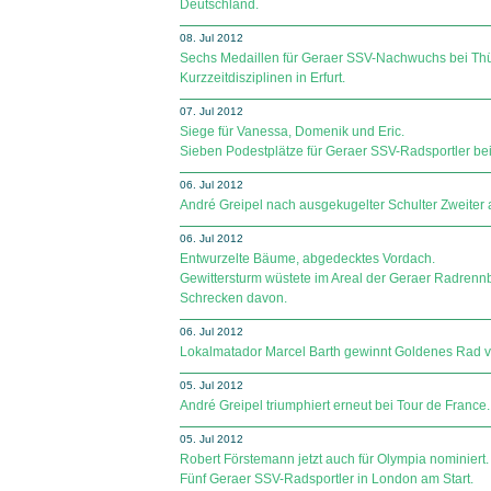
Deutschland.
08. Jul 2012
Sechs Medaillen für Geraer SSV-Nachwuchs bei Th
Kurzzeitdisziplinen in Erfurt.
07. Jul 2012
Siege für Vanessa, Domenik und Eric.
Sieben Podestplätze für Geraer SSV-Radsportler bei
06. Jul 2012
André Greipel nach ausgekugelter Schulter Zweiter 
06. Jul 2012
Entwurzelte Bäume, abgedecktes Vordach.
Gewittersturm wüstete im Areal der Geraer Radren
Schrecken davon.
06. Jul 2012
Lokalmatador Marcel Barth gewinnt Goldenes Rad vo
05. Jul 2012
André Greipel triumphiert erneut bei Tour de France.
05. Jul 2012
Robert Förstemann jetzt auch für Olympia nominiert.
Fünf Geraer SSV-Radsportler in London am Start.