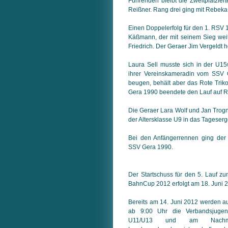
Führenden bleibt die Zweitplatzier
Reißner. Rang drei ging mit Rebek
Einen Doppelerfolg für den 1. RSV 
Käßmann, der mit seinem Sieg weite
Friedrich. Der Geraer Jim Vergeldt ho
Laura Sell musste sich in der U1
ihrer Vereinskameradin vom SSV 
beugen, behält aber das Rote Tri
Gera 1990 beendete den Lauf auf R
Die Geraer Lara Wolf und Jan Trogni
der Altersklasse U9 in das Tageserg
Bei den Anfängerrennen ging der
SSV Gera 1990.
Der Startschuss für den 5. Lauf z
BahnCup 2012 erfolgt am 18. Juni 2
Bereits am 14. Juni 2012 werden 
ab 9:00 Uhr die Verbandsjugend
U11/U13 und am Nachmit