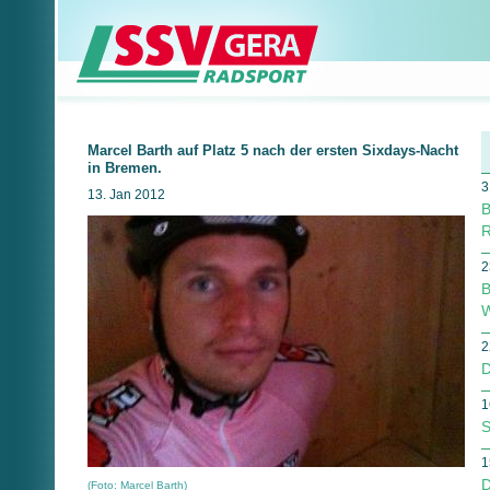
Marcel Barth auf Platz 5 nach der ersten Sixdays-Nacht
in Bremen.
3
13. Jan 2012
B
R
2
B
W
2
D
1
S
1
D
(Foto: Marcel Barth)