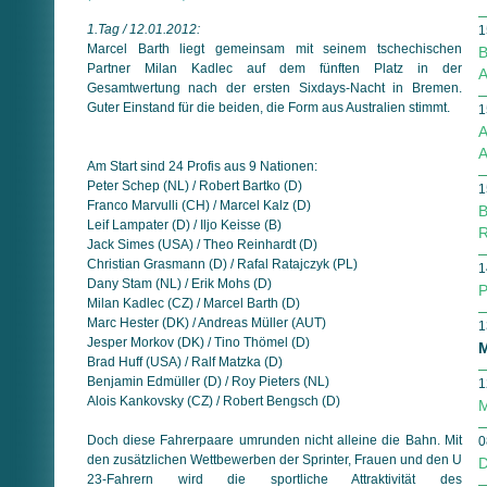
1.Tag / 12.01.2012:
1
Marcel Barth liegt gemeinsam mit seinem tschechischen
B
Partner Milan Kadlec auf dem fünften Platz in der
A
Gesamtwertung nach der ersten Sixdays-Nacht in Bremen.
Guter Einstand für die beiden, die Form aus Australien stimmt.
1
A
A
Am Start sind 24 Profis aus 9 Nationen:
Peter Schep (NL) / Robert Bartko (D)
1
Franco Marvulli (CH) / Marcel Kalz (D)
B
Leif Lampater (D) / Iljo Keisse (B)
R
Jack Simes (USA) / Theo Reinhardt (D)
Christian Grasmann (D) / Rafal Ratajczyk (PL)
1
Dany Stam (NL) / Erik Mohs (D)
P
Milan Kadlec (CZ) / Marcel Barth (D)
Marc Hester (DK) / Andreas Müller (AUT)
1
Jesper Morkov (DK) / Tino Thömel (D)
M
Brad Huff (USA) / Ralf Matzka (D)
Benjamin Edmüller (D) / Roy Pieters (NL)
1
Alois Kankovsky (CZ) / Robert Bengsch (D)
M
Doch diese Fahrerpaare umrunden nicht alleine die Bahn. Mit
0
den zusätzlichen Wettbewerben der Sprinter, Frauen und den U
D
23-Fahrern wird die sportliche Attraktivität des