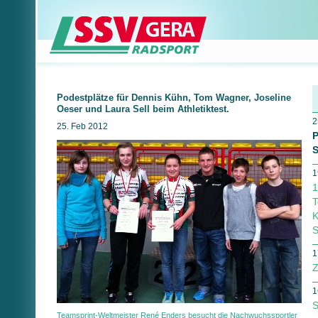
Podestplätze für Dennis Kühn, Tom Wagner, Joseline
Oeser und Laura Sell beim Athletiktest.
2
25. Feb 2012
P
S
1
1
T
K
S
1
Z
1
S
Teamsprint-Weltmeister René Enders besucht die Nachwuchssportler