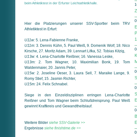
beim Athletiktest in der Erfurter Leichtathletikhalle.
1
Z
0
Hier die Platzierungen unserer SSV-Sportler beim TRV
E
Athletiktest in Erfurt:
P
1
U11w:
5. Lena-Fabienne Franke,
U11m:
3. Dennis Kühn, 5. Paul Weiß, 9. Domenik Wolf, 18. Nico
0
Kirsche, 27. Moritz Adam, 39. Lennart Lifka, 52. Tobias Kitzig,
K
U13w:
4. Lena-Charlotte Reißner, 16. Vanessa Leske,
M
U13m:
2. Tom Wagner, 10. Maximilian Bonk, 19. Tom
Waldenmaier, 20. Jannis Peter,
0
U15w:
2. Joseline Oeser, 3. Laura Sell, 7. Maraike Lange, 9.
S
Romy Stief, 15. Jasmin Richter,
U15m:
24. Felix Schnabel.
0
S
Siege in den Einzeldisziplinen erringen Lena-Charlotte
E
Reißner und Tom Wagner beim Schlußdreisprung. Paul Weiß
gewinnt Kraftkreis und Gewandtheitslauf.
0
B
E
Weitere Bilder
siehe SSV-Galerie >>
Ergebnisse
siehe finishtime.de >>
0