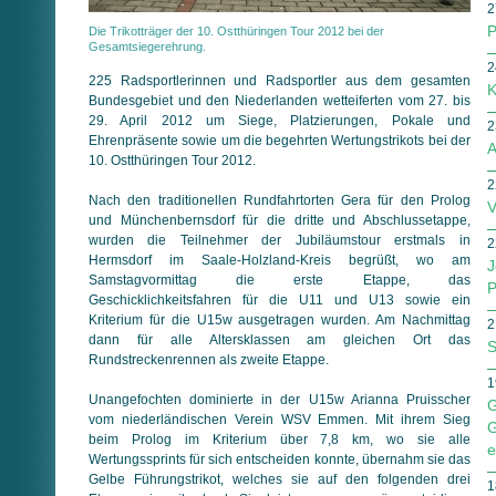
2
P
Die Trikotträger der 10. Ostthüringen Tour 2012 bei der
Gesamtsiegerehrung.
2
225 Radsportlerinnen und Radsportler aus dem gesamten
K
Bundesgebiet und den Niederlanden wetteiferten vom 27. bis
29. April 2012 um Siege, Platzierungen, Pokale und
2
Ehrenpräsente sowie um die begehrten Wertungstrikots bei der
A
10. Ostthüringen Tour 2012.
2
Nach den traditionellen Rundfahrtorten Gera für den Prolog
V
und Münchenbernsdorf für die dritte und Abschlussetappe,
wurden die Teilnehmer der Jubiläumstour erstmals in
2
Hermsdorf im Saale-Holzland-Kreis begrüßt, wo am
J
Samstagvormittag die erste Etappe, das
P
Geschicklichkeitsfahren für die U11 und U13 sowie ein
Kriterium für die U15w ausgetragen wurden. Am Nachmittag
2
dann für alle Altersklassen am gleichen Ort das
S
Rundstreckenrennen als zweite Etappe.
1
Unangefochten dominierte in der U15w Arianna Pruisscher
G
vom niederländischen Verein WSV Emmen. Mit ihrem Sieg
G
beim Prolog im Kriterium über 7,8 km, wo sie alle
e
Wertungssprints für sich entscheiden konnte, übernahm sie das
Gelbe Führungstrikot, welches sie auf den folgenden drei
1