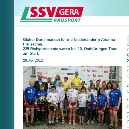
Glatter Durchmarsch für die Niederländerin Arianna
Pruisscher.
225 Radsporttalente waren bei 10. Ostthüringen Tour
2
am Start.
G
29. Apr 2012
2
2
O
2
O
2
O
2
O