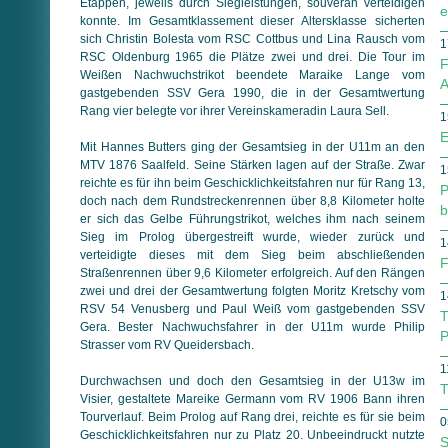
Etappen, jeweils durch Siegleistungen, souverän verteidigen
e
konnte. Im Gesamtklassement dieser Altersklasse sicherten
sich Christin Bolesta vom RSC Cottbus und Lina Rausch vom
1
RSC Oldenburg 1965 die Plätze zwei und drei. Die Tour im
F
Weißen Nachwuchstrikot beendete Maraike Lange vom
A
gastgebenden SSV Gera 1990, die in der Gesamtwertung
Rang vier belegte vor ihrer Vereinskameradin Laura Sell.
1
E
Mit Hannes Butters ging der Gesamtsieg in der U11m an den
MTV 1876 Saalfeld. Seine Stärken lagen auf der Straße. Zwar
1
reichte es für ihn beim Geschicklichkeitsfahren nur für Rang 13,
P
doch nach dem Rundstreckenrennen über 8,8 Kilometer holte
b
er sich das Gelbe Führungstrikot, welches ihm nach seinem
Sieg im Prolog übergestreift wurde, wieder zurück und
1
verteidigte dieses mit dem Sieg beim abschließenden
F
Straßenrennen über 9,6 Kilometer erfolgreich. Auf den Rängen
zwei und drei der Gesamtwertung folgten Moritz Kretschy vom
1
RSV 54 Venusberg und Paul Weiß vom gastgebenden SSV
T
Gera. Bester Nachwuchsfahrer in der U11m wurde Philip
P
Strasser vom RV Queidersbach.
1
Durchwachsen und doch den Gesamtsieg in der U13w im
T
Visier, gestaltete Mareike Germann vom RV 1906 Bann ihren
Tourverlauf. Beim Prolog auf Rang drei, reichte es für sie beim
0
Geschicklichkeitsfahren nur zu Platz 20. Unbeeindruckt nutzte
S