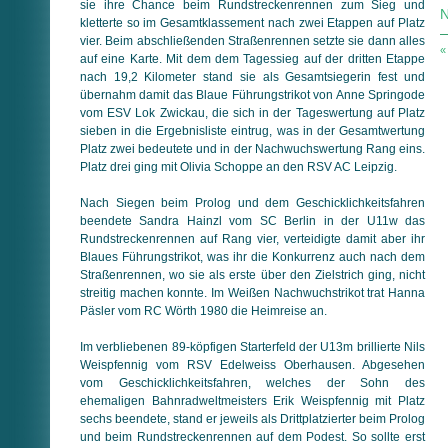
sie ihre Chance beim Rundstreckenrennen zum Sieg und
N
kletterte so im Gesamtklassement nach zwei Etappen auf Platz
vier. Beim abschließenden Straßenrennen setzte sie dann alles
«
auf eine Karte. Mit dem dem Tagessieg auf der dritten Etappe
nach 19,2 Kilometer stand sie als Gesamtsiegerin fest und
übernahm damit das Blaue Führungstrikot von Anne Springode
vom ESV Lok Zwickau, die sich in der Tageswertung auf Platz
sieben in die Ergebnisliste eintrug, was in der Gesamtwertung
Platz zwei bedeutete und in der Nachwuchswertung Rang eins.
Platz drei ging mit Olivia Schoppe an den RSV AC Leipzig.
Nach Siegen beim Prolog und dem Geschicklichkeitsfahren
beendete Sandra Hainzl vom SC Berlin in der U11w das
Rundstreckenrennen auf Rang vier, verteidigte damit aber ihr
Blaues Führungstrikot, was ihr die Konkurrenz auch nach dem
Straßenrennen, wo sie als erste über den Zielstrich ging, nicht
streitig machen konnte. Im Weißen Nachwuchstrikot trat Hanna
Päsler vom RC Wörth 1980 die Heimreise an.
Im verbliebenen 89-köpfigen Starterfeld der U13m brillierte Nils
Weispfennig vom RSV Edelweiss Oberhausen. Abgesehen
vom Geschicklichkeitsfahren, welches der Sohn des
ehemaligen Bahnradweltmeisters Erik Weispfennig mit Platz
sechs beendete, stand er jeweils als Drittplatzierter beim Prolog
und beim Rundstreckenrennen auf dem Podest. So sollte erst