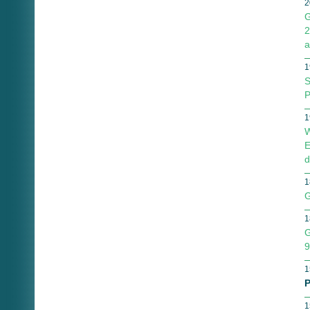
2
G
2
a
1
S
P
1
W
E
d
1
G
1
G
9
1
P
1