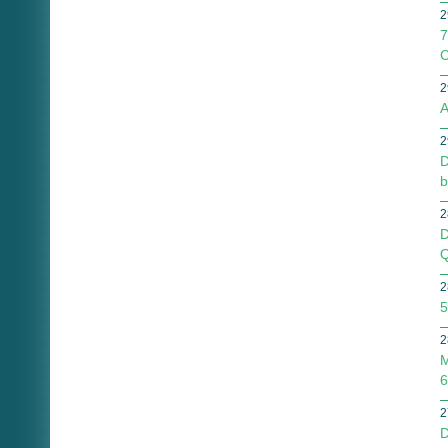
2
7
C
2
A
2
D
b
2
D
Q
2
5
2
M
6
2
D