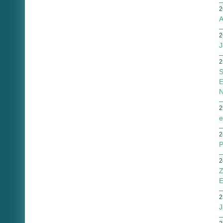
2
A
2
J
2
S
E
N
2
e
2
P
2
Z
E
2
J