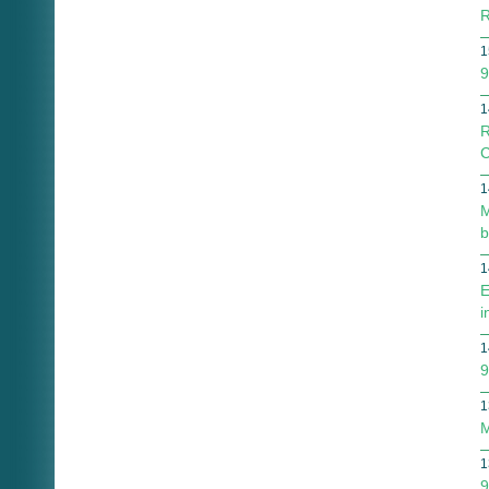
R
1
9
1
R
C
1
M
b
1
E
i
1
9
1
M
1
9