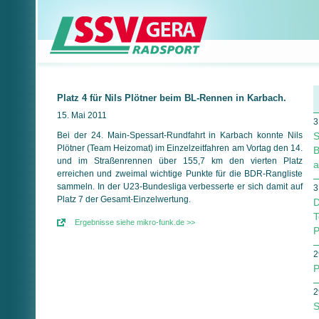
Platz 4 für Nils Plötner beim BL-Rennen in Karbach.
15. Mai 2011
3
Bei der 24. Main-Spessart-Rundfahrt in Karbach konnte Nils
S
Plötner (Team Heizomat) im Einzelzeitfahren am Vortag den 14.
B
und im Straßenrennen über 155,7 km den vierten Platz
a
erreichen und zweimal wichtige Punkte für die BDR-Rangliste
sammeln. In der U23-Bundesliga verbesserte er sich damit auf
3
Platz 7 der Gesamt-Einzelwertung.
D
T
Ergebnisse siehe mikro-funk.de >>
P
2
P
2
S