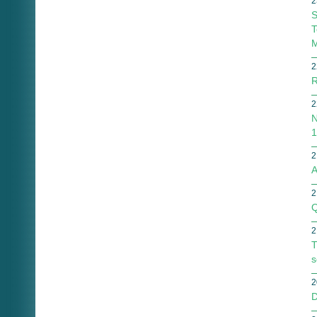
2
S
T
M
2
R
2
N
1
2
A
2
Q
2
T
s
2
D