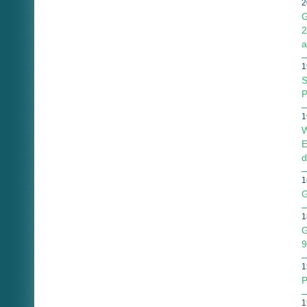
2
G
2
a
1
S
P
1
W
E
d
1
G
1
G
9
1
P
1