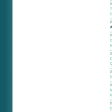
2
7
C
2
A
2
D
b
2
D
Q
2
5
2
M
6
2
D