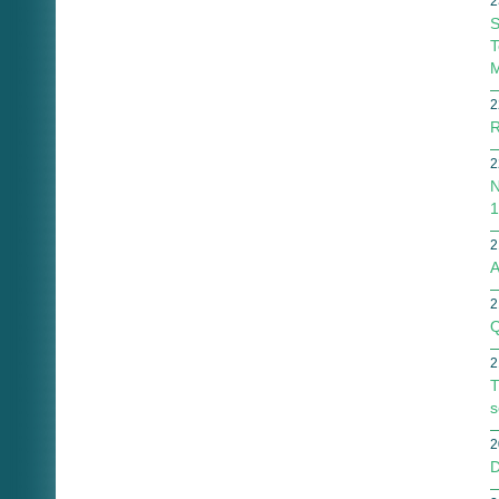
2
S
T
M
2
R
2
N
1
2
A
2
Q
2
T
s
2
D