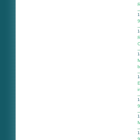
R
1
9
1
R
C
1
M
b
1
E
i
1
9
1
M
1
9