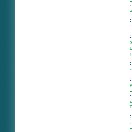
2
A
2
J
2
S
E
N
2
e
2
P
2
Z
E
2
J