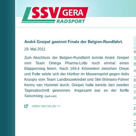
André Greipel gewinnt Finale der Belgien-Rundfahrt.
29. Mai 2011
3
Zum Abschluss der Belgien-Rundfahrt konnte André Greipel
S
vom Team Omega Pharma-Lotto noch einmal einen
B
Etappensieg feiern. Nach 169,4 Kilometern zwischen Oreye
a
und Putte setzte sich der Hürther im Massensprint gegen Aidis
Kruopis vom Team Landbouwkrediet und Skil-Shimano-Fahrer
3
Kenny van Hummel durch. Greipel hatte bereits den zweiten
D
Tagesabschnitt gewonnen. Insgesamt war es der fünfte
T
Saisonsieg.
(rad-net)
P
siehe rad-net.de >>
2
P
2
S